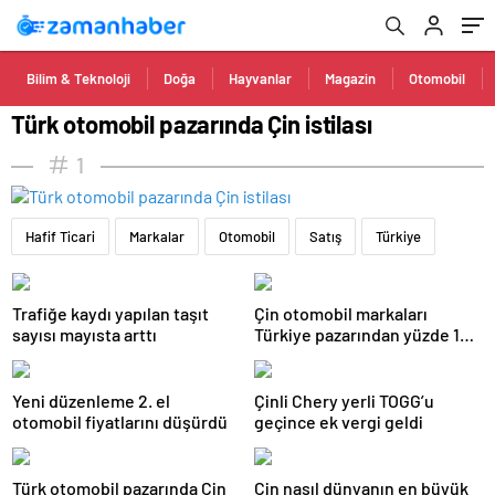
Bilim & Teknoloji
Doğa
Hayvanlar
Magazin
Otomobil
Türk otomobil pazarında Çin istilası
1
Hafif Ticari
Markalar
Otomobil
Satış
Türkiye
Trafiğe kaydı yapılan taşıt
Çin otomobil markaları
sayısı mayısta arttı
Türkiye pazarından yüzde 10
pay alıyor
Yeni düzenleme 2. el
Çinli Chery yerli TOGG’u
otomobil fiyatlarını düşürdü
geçince ek vergi geldi
Türk otomobil pazarında Çin
Çin nasıl dünyanın en büyük