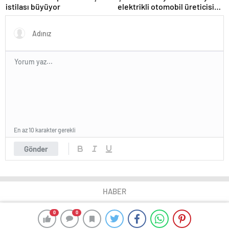
istilası büyüyor
elektrikli otomobil üreticisi
oldu?
En az 10 karakter gerekli
Gönder
HABER
0
0