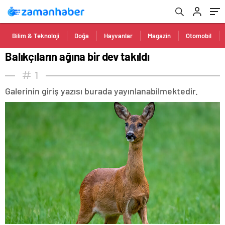
Bilim & Teknoloji
Doğa
Hayvanlar
Magazin
Otomobil
Balıkçıların ağına bir dev takıldı
1
Galerinin giriş yazısı burada yayınlanabilmektedir.