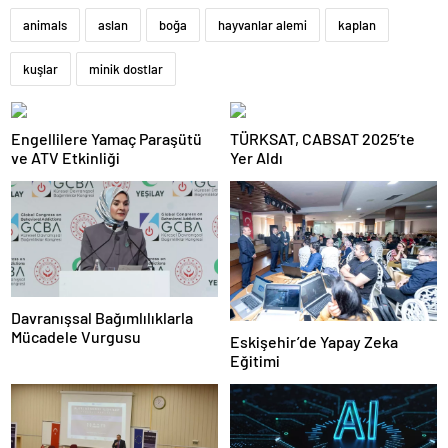
animals
aslan
boğa
hayvanlar alemi
kaplan
kuşlar
minik dostlar
Engellilere Yamaç Paraşütü
TÜRKSAT, CABSAT 2025’te
ve ATV Etkinliği
Yer Aldı
Davranışsal Bağımlılıklarla
Mücadele Vurgusu
Eskişehir’de Yapay Zeka
Eğitimi