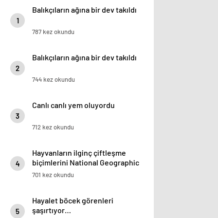
Balıkçıların ağına bir dev takıldı
1
787 kez okundu
Balıkçıların ağına bir dev takıldı
2
744 kez okundu
Canlı canlı yem oluyordu
3
712 kez okundu
Hayvanların ilginç çiftleşme
biçimlerini National Geographic
4
görüntüledi.
701 kez okundu
Hayalet böcek görenleri
şaşırtıyor…
5