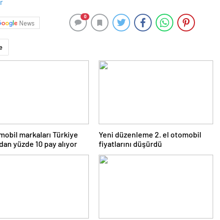
0
News
e
mobil markaları Türkiye
Yeni düzenleme 2. el otomobil
dan yüzde 10 pay alıyor
fiyatlarını düşürdü