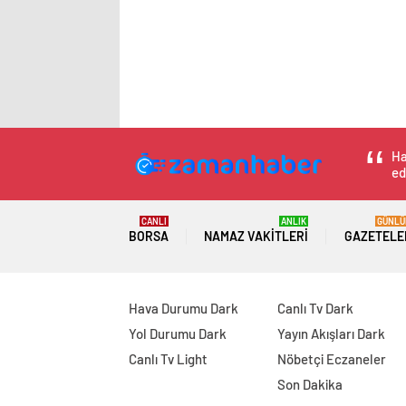
Ha
ed
CANLI
ANLIK
GÜNLÜ
BORSA
NAMAZ VAKITLERI
GAZETELE
Hava Durumu Dark
Canlı Tv Dark
Yol Durumu Dark
Yayın Akışları Dark
Canlı Tv Light
Nöbetçi Eczaneler
Son Dakika