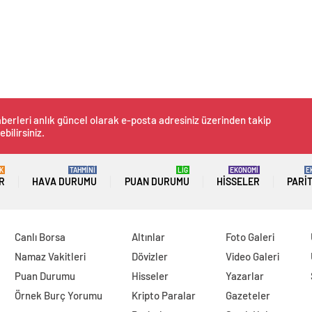
berleri anlık güncel olarak e-posta adresiniz üzerinden takip
ebilirsiniz.
K
TAHMİNİ
LİG
EKONOMİ
E
R
HAVA DURUMU
PUAN DURUMU
HISSELER
PARI
Canlı Borsa
Altınlar
Foto Galeri
Namaz Vakitleri
Dövizler
Video Galeri
Puan Durumu
Hisseler
Yazarlar
Örnek Burç Yorumu
Kripto Paralar
Gazeteler