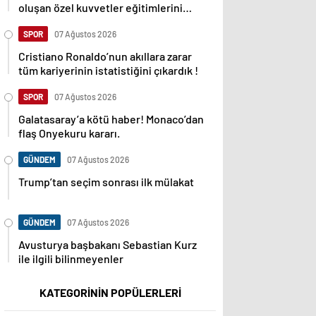
oluşan özel kuvvetler eğitimlerini
başlattı.
SPOR
07 Ağustos 2026
Cristiano Ronaldo’nun akıllara zarar
tüm kariyerinin istatistiğini çıkardık !
SPOR
07 Ağustos 2026
Galatasaray’a kötü haber! Monaco’dan
flaş Onyekuru kararı.
GÜNDEM
07 Ağustos 2026
Trump’tan seçim sonrası ilk mülakat
GÜNDEM
07 Ağustos 2026
Avusturya başbakanı Sebastian Kurz
ile ilgili bilinmeyenler
KATEGORİNİN POPÜLERLERİ