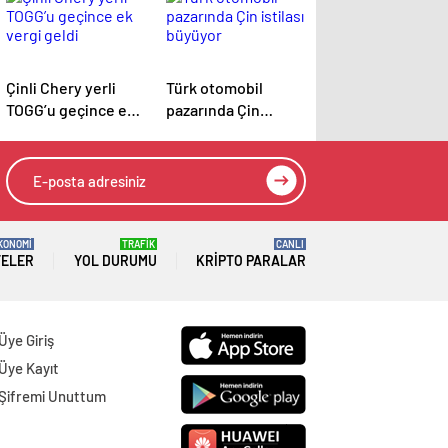
Çinli Chery yerli
Türk otomobil
TOGG’u geçince ek
pazarında Çin
vergi geldi
istilası büyüyor
KONOMİ
TRAFİK
CANLI
TELER
YOL DURUMU
KRIPTO PARALAR
Üye Giriş
Üye Kayıt
Şifremi Unuttum