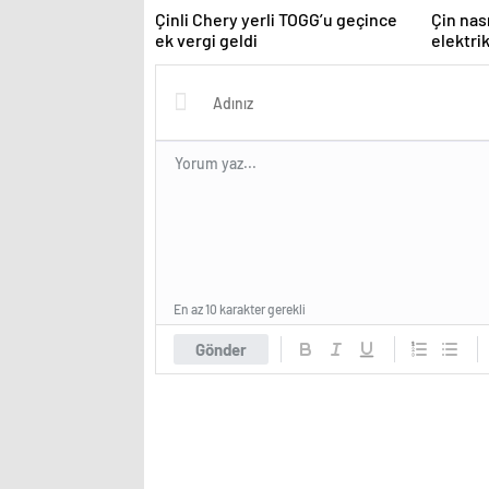
Çinli Chery yerli TOGG’u geçince
Çin nas
ek vergi geldi
elektri
En az 10 karakter gerekli
Gönder