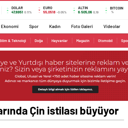
DOLAR
EURO
ALTIN
BITCOIN
47,6951
55,0518
6.505,06
%
0.11%
-0.05%
0,19
Ekonomi
Spor
Kadın
Foto Galeri
Videolar
Bilim & Teknoloji
Doğa
Hayvanlar
Magazin
Otomobil
Spo
rında Çin istilası büyüyor