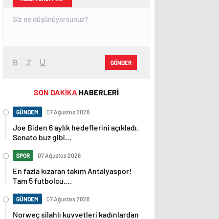
GÖNDER
SON DAKİKA
HABERLERİ
GÜNDEM
07 Ağustos 2026
Joe Biden 6 aylık hedeflerini açıkladı.
Senato buz gibi…
SPOR
07 Ağustos 2026
En fazla kızaran takım Antalyaspor!
Tam 5 futbolcu….
GÜNDEM
07 Ağustos 2026
Norweç silahlı kuvvetleri kadınlardan