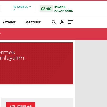
İMSAK'A
İSTANBUL
02:00
KALAN SÜRE
°
Yazarlar
Gazeteler
r
HIZLI YORUM YAP