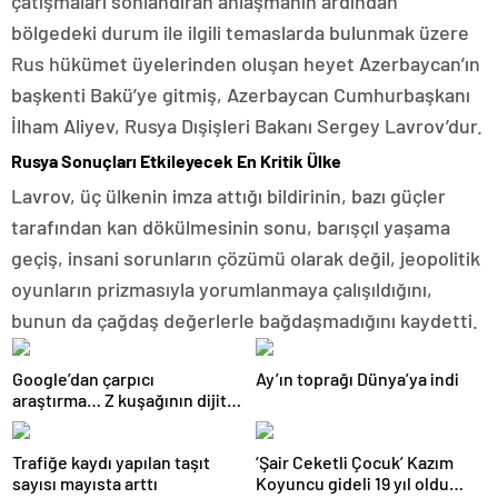
çatışmaları sonlandıran anlaşmanın ardından
bölgedeki durum ile ilgili temaslarda bulunmak üzere
Rus hükümet üyelerinden oluşan heyet Azerbaycan’ın
başkenti Bakü’ye gitmiş, Azerbaycan Cumhurbaşkanı
İlham Aliyev, Rusya Dışişleri Bakanı Sergey Lavrov’dur.
Rusya Sonuçları Etkileyecek En Kritik Ülke
Lavrov, üç ülkenin imza attığı bildirinin, bazı güçler
tarafından kan dökülmesinin sonu, barışçıl yaşama
geçiş, insani sorunların çözümü olarak değil, jeopolitik
oyunların prizmasıyla yorumlanmaya çalışıldığını,
bunun da çağdaş değerlerle bağdaşmadığını kaydetti.
Google’dan çarpıcı
Ay’ın toprağı Dünya’ya indi
araştırma… Z kuşağının dijital
davranışlarını inceledi
Trafiğe kaydı yapılan taşıt
‘Şair Ceketli Çocuk’ Kazım
sayısı mayısta arttı
Koyuncu gideli 19 yıl oldu…