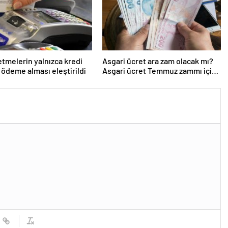
letmelerin yalnızca kredi
Asgari ücret ara zam olacak mı?
a ödeme alması eleştirildi
Asgari ücret Temmuz zammı için
kapıyı kapattı