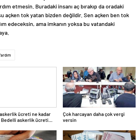
rdım etmesin. Buradaki insanı aç bırakıp da oradaki
u açken tok yatan bizden değildir. Sen açken ben tok
rdım edeceksin, ama imkanın yoksa bu vatandaki
aya.
Yardım
 askerlik ücreti ne kadar
Çok harcayan daha çok vergi
 Bedelli askerlik ücreti
versin
Temmuz…