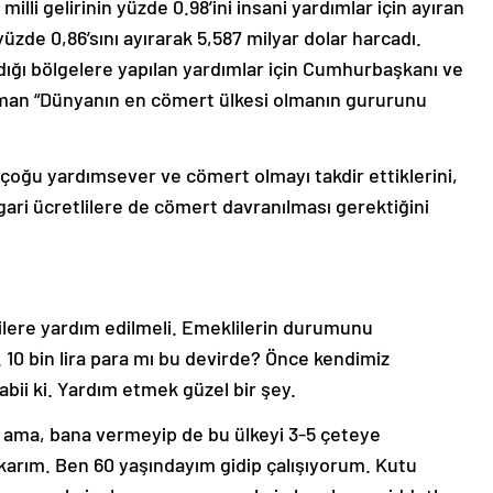
 milli gelirinin yüzde 0.98’ini insani yardımlar için ayıran
yüzde 0,86’sını ayırarak 5,587 milyar dolar harcadı.
dığı bölgelere yapılan yardımlar için Cumhurbaşkanı ve
an “Dünyanın en cömert ülkesi olmanın gururunu
 çoğu yardımsever ve cömert olmayı takdir ettiklerini,
ri ücretlilere de cömert davranılması gerektiğini
lere yardım edilmeli. Emeklilerin durumunu
. 10 bin lira para mı bu devirde? Önce kendimiz
bii ki. Yardım etmek güzel bir şey.
 ama, bana vermeyip de bu ülkeyi 3-5 çeteye
karım. Ben 60 yaşındayım gidip çalışıyorum. Kutu