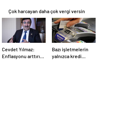
Çok harcayan daha çok vergi versin
Cevdet Yılmaz:
Bazı işletmelerin
Enflasyonu arttırıcı
yalnızca kredi
vergilere sıcak
kartıyla ödeme
bakmıyoruz ama…
alması eleştirildi