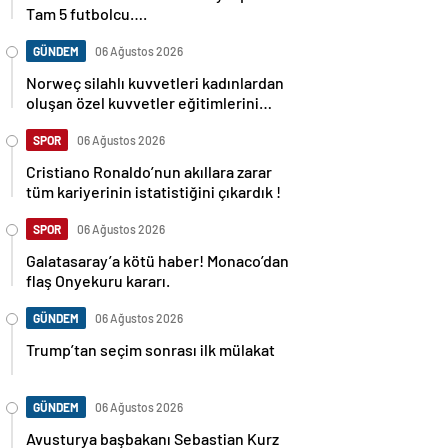
Tam 5 futbolcu….
GÜNDEM
06 Ağustos 2026
Norweç silahlı kuvvetleri kadınlardan
oluşan özel kuvvetler eğitimlerini
başlattı.
SPOR
06 Ağustos 2026
Cristiano Ronaldo’nun akıllara zarar
tüm kariyerinin istatistiğini çıkardık !
SPOR
06 Ağustos 2026
Galatasaray’a kötü haber! Monaco’dan
flaş Onyekuru kararı.
GÜNDEM
06 Ağustos 2026
Trump’tan seçim sonrası ilk mülakat
GÜNDEM
06 Ağustos 2026
Avusturya başbakanı Sebastian Kurz