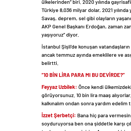
ülkelerinden” biri. 2020 yılında gayrisafi
Türkiye 8,036 milyar dolar, 2021 yılında 
Savaş, deprem, sel gibi olayların yaşan
AKP Genel Başkanı Erdoğan, zaman zam
yaşıyoruz” diyor.
İstanbul Şişli’de konuşan vatandaşların
ancak temmuz ayında emeklilere ve asga
belirtti.
“10 BİN LİRA PARA MI BU DEVİRDE?”
Feyyaz Uzbilek:
Önce kendi ülkemizdeki
görüyorsunuz. 10 bin lira maaş alıyorlar
kalkınalım ondan sonra yardım edelim ta
İzzet Şerbetçi:
Bana hiç para vermesin
soyduruyorsa ben ona şiddetle karşı çı