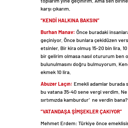
toplarım yine geçinirim. Ama sen biri
karşı çıkarım.
“KENDİ HALKINA BAKSIN”
Burhan Manav:
Önce buradaki insanlara
geçiniyor. Önce bunlara çekidüzen versi
etsinler. Bir kira olmuş 15-20 bin lira. 
bir gelirim olmasa nasıl otururum ben 
bulunulmasını doğru bulmuyorum. Kendi 
ekmek 10 lira.
Abuzer Laçın:
Emekli adamlar burada s
bu vatana 35-40 sene vergi verdim. Ne 
sırtımızda kamburdur’ ne verdin bana?
“VATANDAŞA ŞİMŞEKLER ÇAKIYOR”
Mehmet Erdem: Türkiye önce emeklisine 