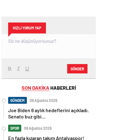
HIZLI YORUM YAP
GÖNDER
SON DAKİKA
HABERLERİ
GÜNDEM
06 Ağustos 2026
Joe Biden 6 aylık hedeflerini açıkladı.
Senato buz gibi…
SPOR
06 Ağustos 2026
En fazla kızaran takım Antalyaspor!