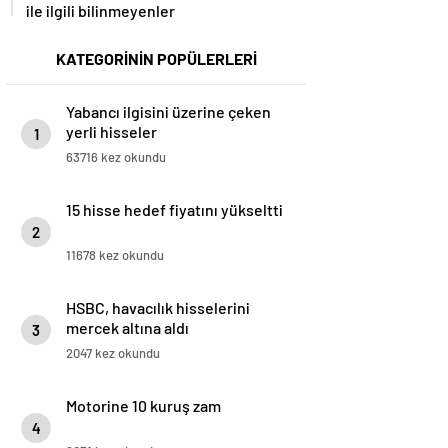
ile ilgili bilinmeyenler
KATEGORİNİN POPÜLERLERİ
Yabancı ilgisini üzerine çeken
yerli hisseler
1
63716 kez okundu
15 hisse hedef fiyatını yükseltti
2
11678 kez okundu
HSBC, havacılık hisselerini
mercek altına aldı
3
2047 kez okundu
Motorine 10 kuruş zam
4