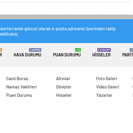
berleri anlık güncel olarak e-posta adresiniz üzerinden takip
ebilirsiniz.
K
TAHMİNİ
LİG
EKONOMİ
E
R
HAVA DURUMU
PUAN DURUMU
HISSELER
PARI
Canlı Borsa
Altınlar
Foto Galeri
Namaz Vakitleri
Dövizler
Video Galeri
Puan Durumu
Hisseler
Yazarlar
Örnek Burç Yorumu
Kripto Paralar
Gazeteler
Pariteler
Sıcak Haber