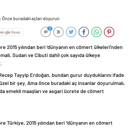
0
News
re 2015 yılından beri ‘dünyanın en cömert ülkeleri’nden
omali, Sudan ve Cibuti dahil çok sayıda ülkeye
.
ecep Tayyip Erdoğan, bundan gurur duyduklarını ifade
zel bir şey. Ama önce buradaki aç insanlar doyurulmalı,
a emekli maaşları ve asgari ücrete de cömert
re Türkiye, 2015 yılından beri “dünyanın en cömert