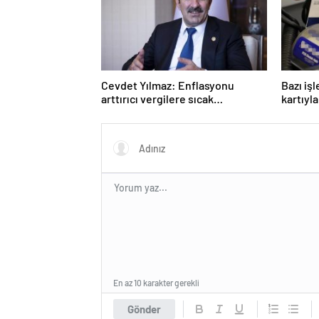
Cevdet Yılmaz: Enflasyonu
Bazı iş
arttırıcı vergilere sıcak
kartıyl
bakmıyoruz ama…
En az 10 karakter gerekli
Gönder