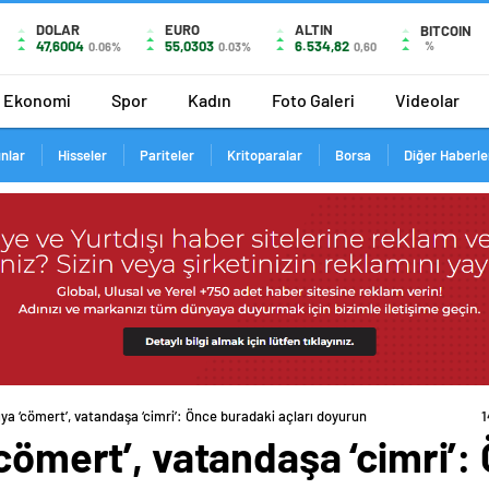
DOLAR
EURO
ALTIN
BITCOIN
47,6004
55,0303
6.534,82
%
0.06%
0.03%
0,60
Ekonomi
Spor
Kadın
Foto Galeri
Videolar
ınlar
Hisseler
Pariteler
Kritoparalar
Borsa
Diğer Haberle
ıya ‘cömert’, vatandaşa ‘cimri’: Önce buradaki açları doyurun
1
‘cömert’, vatandaşa ‘cimri’