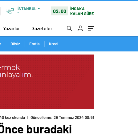
İMSAK'A
İSTANBUL
02:00
KALAN SÜRE
°
Yazarlar
Gazeteler
r
Döviz
Emtia
Kredi
40 kez okundu
|
Güncelleme: 29 Temmuz 2024 00:51
: Önce buradaki