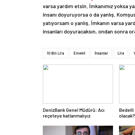
varsa yardım etsin. İmkanımız yoksa ya
insanı doyuruyorsa o da yanlış. Komşus
yatıyorsam o yanlış. İmkanın varsa ya
insanları doyuracaksın, ondan sonra or
10 Bin Lira
Emekli
İnsanlar
Lira
DenizBank Genel Müdürü: Acı
Bedelli
reçeteye katlanmalıyız
olacak?
2024 