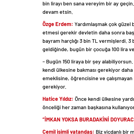
bin lirayı ben sana vereyim bir ay geç
devam etsin.
Özge Erdem:
Yardımlaşmak çok güzel b
etmesi gerekir devletin daha sonra baş
bayram harçlığı 3 bin TL vermişlerdi. 3 
geldiğinde, bugün bir çocuğa 100 lira v
– Bugün 150 liraya bir şey alabiliyorsu
kendi ülkesine bakması gerekiyor daha 
emeklisine, öğrencisine ve çalışmayan 
gerekiyor.
Hatice Yıldız:
Önce kendi ülkesine yard
önceliği her zaman başkasına kullanıyor.
“İMKAN YOKSA BURADAKİNİ DOYURAC
Cemil isimli vatandaş:
Biz vicdanlı bir 