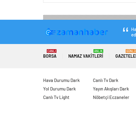
Ha
ed
CANLI
ANLIK
GÜNLÜ
BORSA
NAMAZ VAKITLERI
GAZETELE
Hava Durumu Dark
Canlı Tv Dark
Yol Durumu Dark
Yayın Akışları Dark
Canlı Tv Light
Nöbetçi Eczaneler
Son Dakika