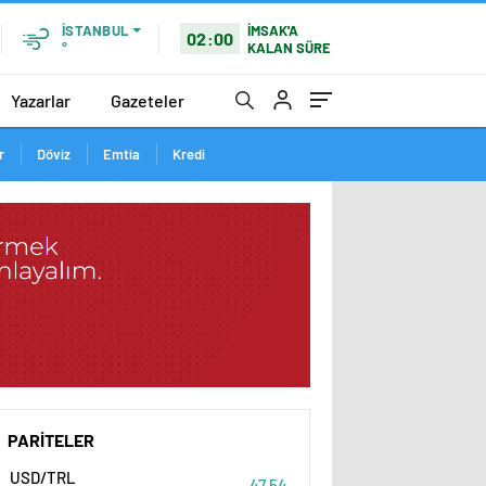
İSTANBUL
İMSAK'A
02:00
°
KALAN SÜRE
Yazarlar
Gazeteler
r
Döviz
Emtia
Kredi
PARİTELER
USD/TRL
47,54