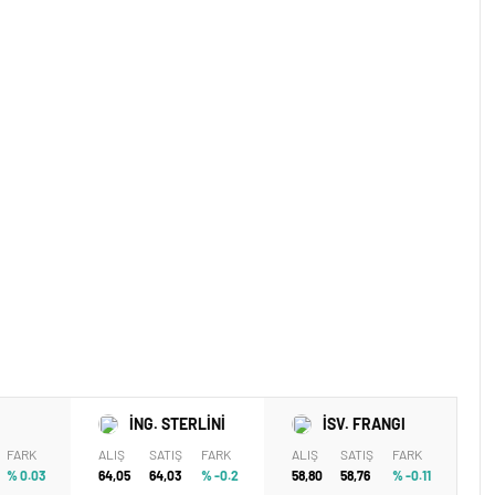
İNG. STERLİNİ
İSV. FRANGI
FARK
ALIŞ
SATIŞ
FARK
ALIŞ
SATIŞ
FARK
% 0.03
64,05
64,03
% -0.2
58,80
58,76
% -0.11