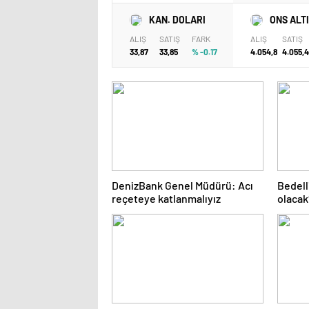
KAN. DOLARI
ONS ALT
ALIŞ
SATIŞ
FARK
ALIŞ
SATIŞ
33,87
33,85
% -0.17
4.054,8
4.055,
DenizBank Genel Müdürü: Acı
Bedell
reçeteye katlanmalıyız
olacak
2024