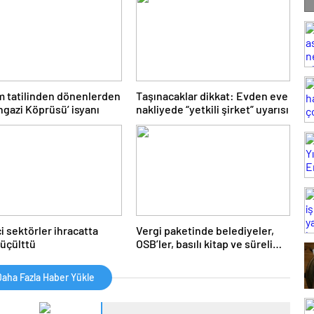
 tatilinden dönenlerden
Taşınacaklar dikkat: Evden eve
gazi Köprüsü’ isyanı
nakliyede “yetkili şirket” uyarısı
 sektörler ihracatta
Vergi paketinde belediyeler,
küçülttü
OSB’ler, basılı kitap ve süreli
yayınlar da unutulmadı
aha Fazla Haber Yükle