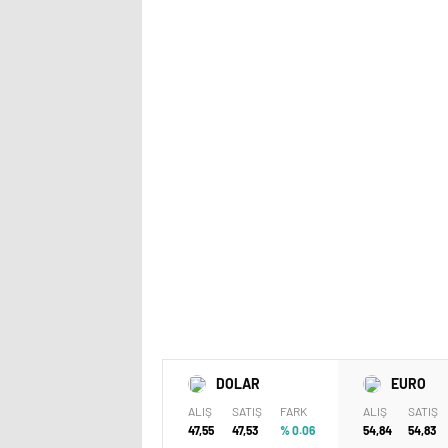
DOLAR
EURO
ALIŞ
SATIŞ
FARK
ALIŞ
SATIŞ
47,55
47,53
% 0.06
54,84
54,83