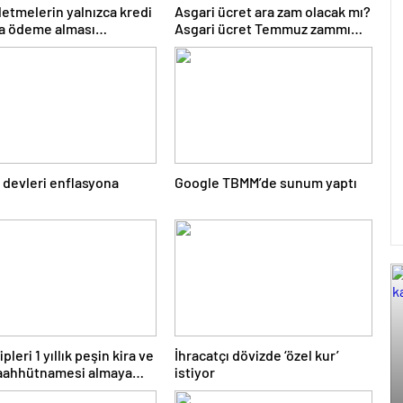
şletmelerin yalnızca kredi
Asgari ücret ara zam olacak mı?
la ödeme alması
Asgari ücret Temmuz zammı
ildi
için kapıyı kapattı
 devleri enflasyona
Google TBMM’de sunum yaptı
i
pleri 1 yıllık peşin kira ve
İhracatçı dövizde ‘özel kur’
taahhütnamesi almaya
istiyor
ı