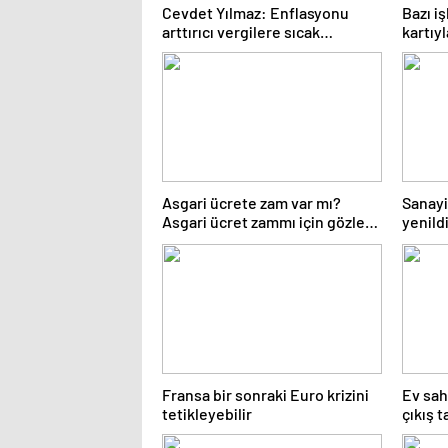
Cevdet Yılmaz: Enflasyonu
Bazı i
arttırıcı vergilere sıcak
kartıy
bakmıyoruz ama…
eleştir
Asgari ücrete zam var mı?
Sanayi
Asgari ücret zammı için gözler
yenild
Temmuz ayında…
Fransa bir sonraki Euro krizini
Ev sahi
tetikleyebilir
çıkış 
başlad