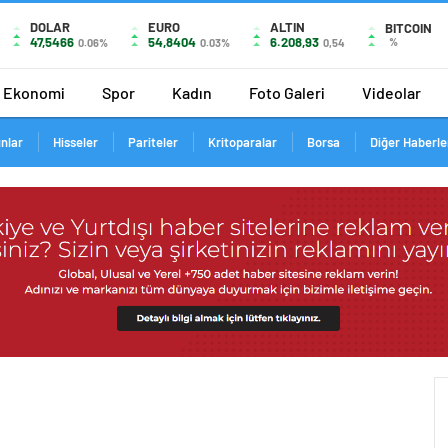
DOLAR
EURO
ALTIN
BITCOIN
47,5466
54,8404
6.208,93
%
0.06%
0.03%
0,54
Ekonomi
Spor
Kadın
Foto Galeri
Videolar
ınlar
Hisseler
Pariteler
Kritoparalar
Borsa
Diğer Haberle