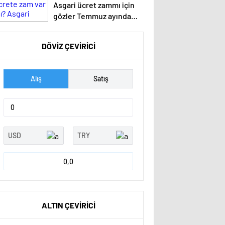
Asgari ücret zammı için
gözler Temmuz ayında…
DÖVİZ ÇEVİRİCİ
Alış
Satış
0,0
ALTIN ÇEVİRİCİ