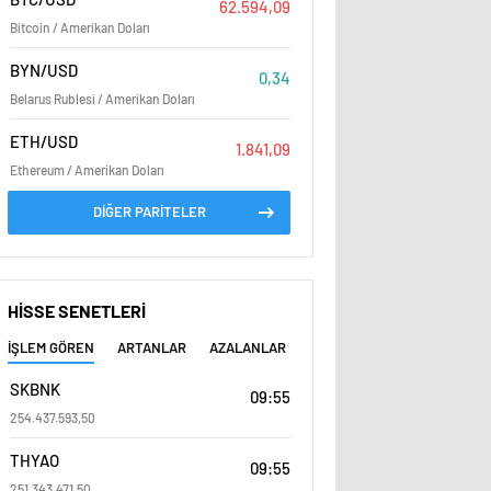
62.594,09
Bitcoin / Amerikan Doları
BYN/USD
0,34
Belarus Rublesi / Amerikan Doları
ETH/USD
1.841,09
Ethereum / Amerikan Doları
DİĞER PARİTELER
HİSSE SENETLERİ
İŞLEM GÖREN
ARTANLAR
AZALANLAR
SKBNK
09:55
254.437.593,50
THYAO
09:55
251.343.471,50