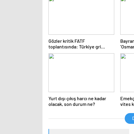
Gözler kritik FATF
Bayram
toplantısında: Türkiye gri
‘Osman
listeden çıkacak mı?
Yurt dışı çıkış harcı ne kadar
Emekçi
olacak, son durum ne?
vites 
D