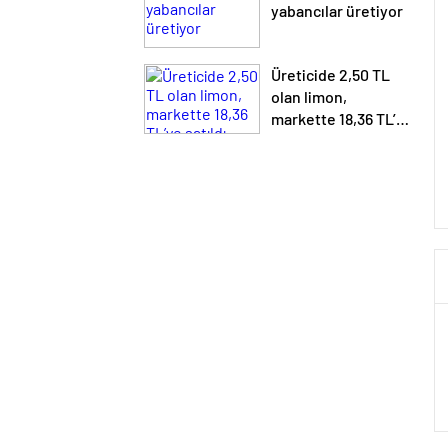
yabancılar üretiyor
Üreticide 2,50 TL
olan limon,
markette 18,36 TL’ye
satıldı