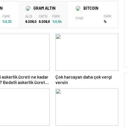
IN
GRAM ALTIN
BITCOIN
FARK
ALIŞ
SATIŞ
FARK
FARK
FİYAT
4
%0,32
6.208,0
6.208,9
%0,54
%
i askerlik ücreti ne kadar
Çok harcayan daha çok vergi
? Bedelli askerlik ücreti
versin
 Temmuz…