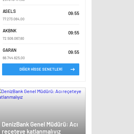
ASELS
09:55
77.273.064,00
AKBNK
09:55
72.506.067,60
GARAN
09:55
66.744.625,00
DİĞER HİSSE SENETLERİ
DenizBank Genel Müdürü: Acı
reçeteye katlanmalıyız