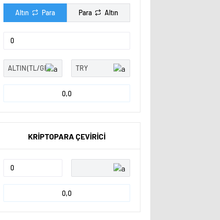
Altın
Para
Para
Altın
0,0
KRİPTOPARA ÇEVİRİCİ
0,0