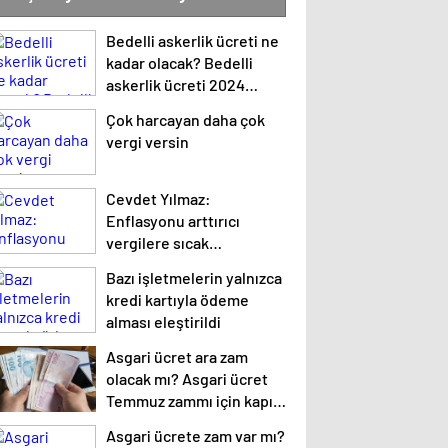
Bedelli askerlik ücreti ne
kadar olacak? Bedelli
askerlik ücreti 2024
Temmuz…
Çok harcayan daha çok
vergi versin
Cevdet Yılmaz:
Enflasyonu arttırıcı
vergilere sıcak
bakmıyoruz ama…
Bazı işletmelerin yalnızca
kredi kartıyla ödeme
alması eleştirildi
Asgari ücret ara zam
olacak mı? Asgari ücret
Temmuz zammı için kapıyı
kapattı
Asgari ücrete zam var mı?