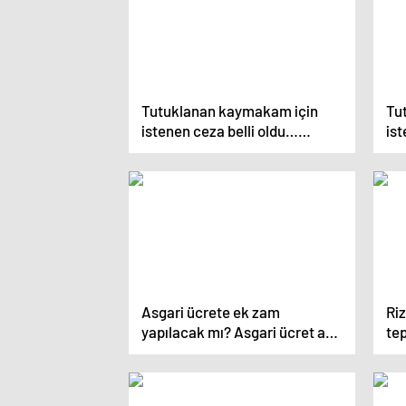
Tutuklanan kaymakam için
Tu
istenen ceza belli oldu…
ist
İddianamedeki detaylar pes
İdd
dedirtti
ort
Asgari ücrete ek zam
Riz
yapılacak mı? Asgari ücret ara
tep
zammı için kapıyı kapattı
ha