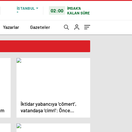
İMSAK'A
İSTANBUL
02:00
KALAN SÜRE
°
Yazarlar
Gazeteler
İktidar yabancıya ‘cömert’,
ğım
vatandaşa ‘cimri’: Önce
buradaki açları doyurun