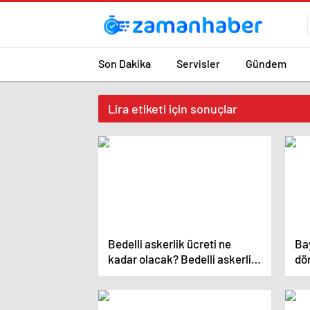
Son Dakika
Servisler
Gündem
Lira etiketi için sonuçlar
Bedelli askerlik ücreti ne
Ba
kadar olacak? Bedelli askerlik
dö
ücreti 2024 Temmuz…
Köp