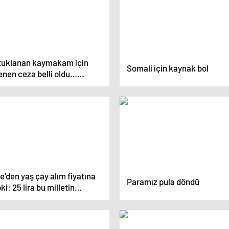
tuklanan kaymakam için
Somali için kaynak bol
enen ceza belli oldu…
ianamedeki ayrıntılar
aya çıktı
e’den yaş çay alım fiyatına
Paramız pula döndü
ki: 25 lira bu milletin
kkıdır