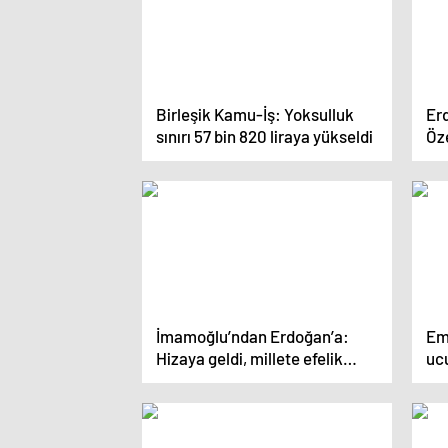
Birleşik Kamu-İş: Yoksulluk
Erd
sınırı 57 bin 820 liraya yükseldi
Öze
iki
İmamoğlu’ndan Erdoğan’a:
Em
Hizaya geldi, millete efelik
uc
yapmayacaksın