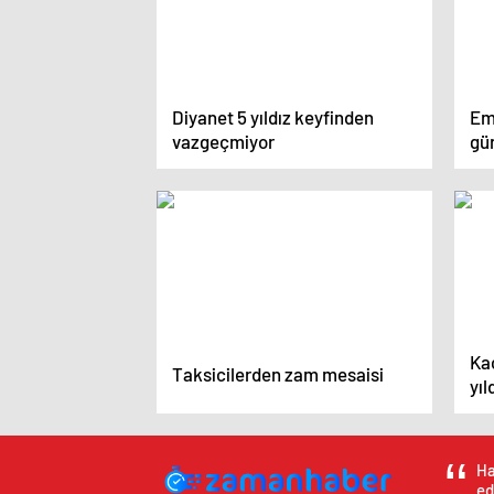
Diyanet 5 yıldız keyfinden
Eme
vazgeçmiyor
gü
ol
Ka
Taksicilerden zam mesaisi
yıl
Ha
ed