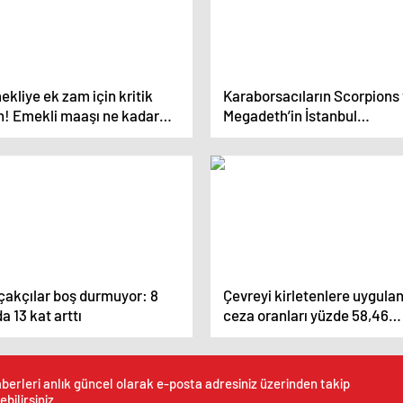
kliye ek zam için kritik
Karaborsacıların Scorpions
n! Emekli maaşı ne kadar
Megadeth’in İstanbul
acak?
konserleri fırsatçılığı
çakçılar boş durmuyor: 8
Çevreyi kirletenlere uygula
da 13 kat arttı
ceza oranları yüzde 58,46
artırıldı
berleri anlık güncel olarak e-posta adresiniz üzerinden takip
ebilirsiniz.