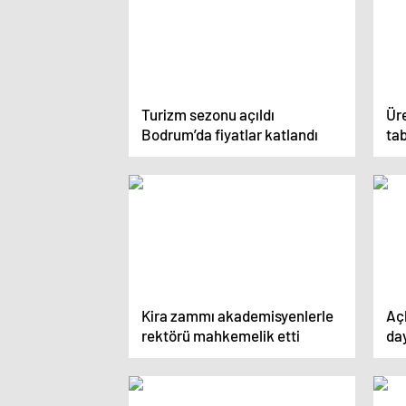
Turizm sezonu açıldı
Üre
Bodrum’da fiyatlar katlandı
tab
Kira zammı akademisyenlerle
Açl
rektörü mahkemelik etti
da