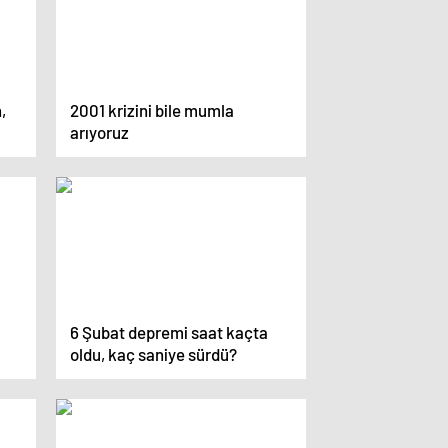
,
2001 krizini bile mumla
arıyoruz
6 Şubat depremi saat kaçta
oldu, kaç saniye sürdü?