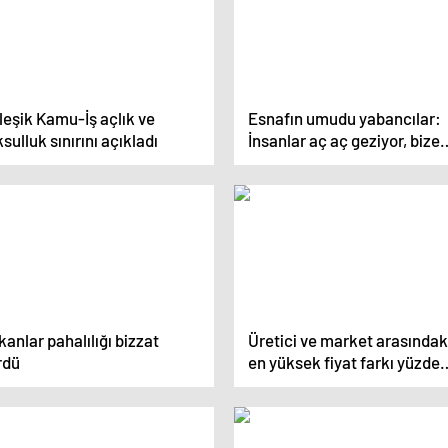
leşik Kamu-İş açlık ve
Esnafın umudu yabancılar:
sulluk sınırını açıkladı
İnsanlar aç aç geziyor, bize
turist lazım
anlar pahalılığı bizzat
Üretici ve market arasındak
rdü
en yüksek fiyat farkı yüzde
378’le limonda