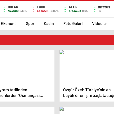
DOLAR
EURO
ALTIN
BITCOIN
47,7099
55,0224
6.533,98
%
0.16%
-0.02%
0,64
Ekonomi
Spor
Kadın
Foto Galeri
Videolar
yram tatilinden
Özgür Özel: Türkiye’nin en
nenlerden ‘Osmangazi
büyük direnişini başlataca
rüsü’ isyanı