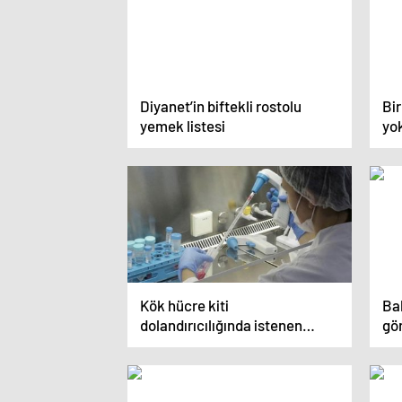
Diyanet’in biftekli rostolu
Bir
yemek listesi
yok
Kök hücre kiti
Bak
dolandırıcılığında istenen
gö
cezalar belli oldu