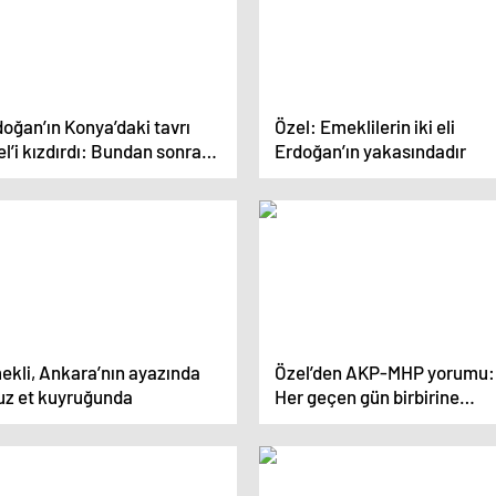
oğan’ın Konya’daki tavrı
Özel: Emeklilerin iki eli
l’i kızdırdı: Bundan sonra
Erdoğan’ın yakasındadır
 elim yakanda
ekli, Ankara’nın ayazında
Özel’den AKP-MHP yorumu:
uz et kuyruğunda
Her geçen gün birbirine
benziyorlar