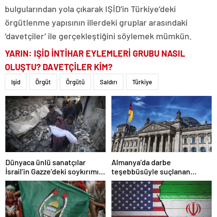
bulgularından yola çıkarak IŞİD’in Türkiye’deki
örgütlenme yapısının illerdeki gruplar arasındaki
‘davetçiler’ ile gerçekleştiğini söylemek mümkün.
YARIN:
IŞİD İNTİHAR EYLEMLERİ GRUBU NASIL
OLUŞTU? DAVETÇİLER KİM?
Işid
Örgüt
Örgütü
Saldırı
Türkiye
Dünyaca ünlü sanatçılar
Almanya’da darbe
İsrail’in Gazze’deki soykırımını
teşebbüsüyle suçlanan
kınadı
örgüte ait dernek yasaklandı