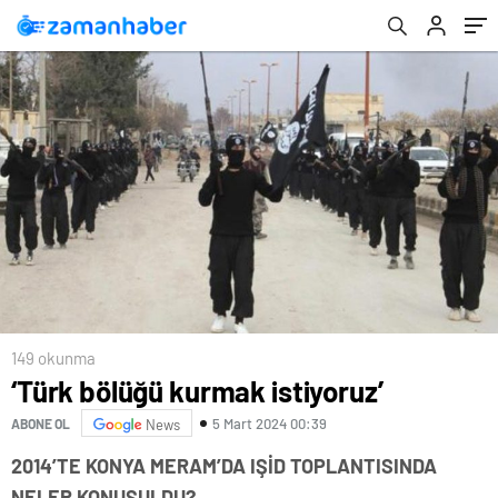
149 okunma
‘Türk bölüğü kurmak istiyoruz’
5 Mart 2024 00:39
ABONE OL
News
2014’TE KONYA MERAM’DA IŞİD TOPLANTISINDA
NELER KONUŞULDU?