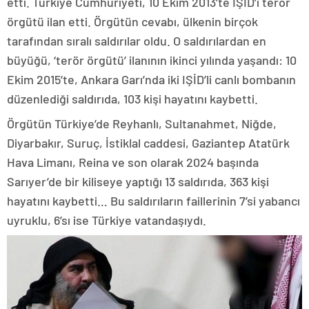
etti. Türkiye Cumhuriyeti, 10 Ekim 2013’te IŞİD’i terör
örgütü ilan etti. Örgütün cevabı, ülkenin birçok
tarafından sıralı saldırılar oldu. O saldırılardan en
büyüğü, ‘terör örgütü’ ilanının ikinci yılında yaşandı: 10
Ekim 2015’te, Ankara Garı’nda iki IŞİD’li canlı bombanın
düzenlediği saldırıda, 103 kişi hayatını kaybetti.
Örgütün Türkiye’de Reyhanlı, Sultanahmet, Niğde,
Diyarbakır, Suruç, İstiklal caddesi, Gaziantep Atatürk
Hava Limanı, Reina ve son olarak 2024 başında
Sarıyer’de bir kiliseye yaptığı 13 saldırıda, 363 kişi
hayatını kaybetti… Bu saldırıların faillerinin 7’si yabancı
uyruklu, 6’sı ise Türkiye vatandaşıydı.