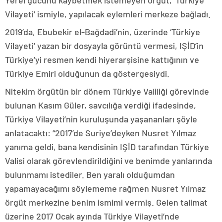
Yerel gücünü kaybetmek istemeyen örgüt, ‘Türkiye
Vilayeti’ ismiyle, yapılacak eylemleri merkeze bağladı.
2019’da, Ebubekir el-Bağdadi’nin, üzerinde ‘Türkiye
Vilayeti’ yazan bir dosyayla görüntü vermesi, IŞİD’in
Türkiye’yi resmen kendi hiyerarşisine kattığının ve
Türkiye Emiri olduğunun da göstergesiydi.
Nitekim örgütün bir dönem Türkiye Valiliği görevinde
bulunan Kasım Güler, savcılığa verdiği ifadesinde,
Türkiye Vilayeti’nin kuruluşunda yaşananları şöyle
anlatacaktı: “2017’de Suriye’deyken Nusret Yılmaz
yanıma geldi, bana kendisinin IŞİD tarafından Türkiye
Valisi olarak görevlendirildiğini ve benimde yanlarında
bulunmamı istediler. Ben yaralı olduğumdan
yapamayacağımı söylememe rağmen Nusret Yılmaz
örgüt merkezine benim ismimi vermiş. Gelen talimat
üzerine 2017 Ocak ayında Türkiye Vilayeti’nde