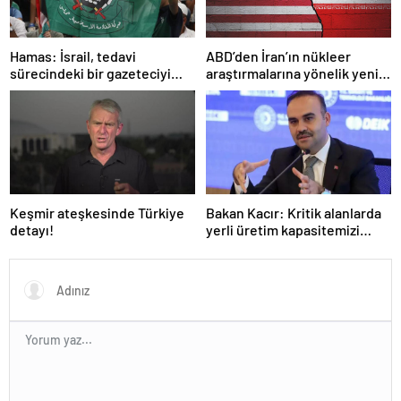
Hamas: İsrail, tedavi
ABD’den İran’ın nükleer
sürecindeki bir gazeteciyi
araştırmalarına yönelik yeni
öldürerek savaş suçu
yaptırımlar
işlemiştir
Keşmir ateşkesinde Türkiye
Bakan Kacır: Kritik alanlarda
detayı!
yerli üretim kapasitemizi
artıracağız