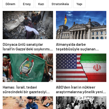
Dönem
Ersoy
Kazı
Stratonikeia
Yapı
Dünyaca ünlü sanatçılar
Almanya’da darbe
İsrail’in Gazze’deki soykırımını
teşebbüsüyle suçlanan
kınadı
örgüte ait dernek yasaklandı
Hamas: İsrail, tedavi
ABD’den İran’ın nükleer
sürecindeki bir gazeteciyi
araştırmalarına yönelik yeni
öldürerek savaş suçu
yaptırımlar
işlemiştir