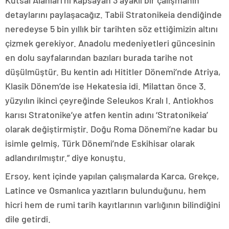
Kutsal Alanları’nı kapsayan 3 ayaklı bir çalışmanın
detaylarını paylaşacağız. Tabii Stratonikeia dendiğinde
neredeyse 5 bin yıllık bir tarihten söz ettiğimizin altını
çizmek gerekiyor. Anadolu medeniyetleri güncesinin
en dolu sayfalarından bazıları burada tarihe not
düşülmüştür. Bu kentin adı Hititler Dönemi’nde Atriya,
Klasik Dönem’de ise Hekatesia idi. Milattan önce 3.
yüzyılın ikinci çeyreğinde Seleukos Kralı I. Antiokhos
karısı Stratonike’ye atfen kentin adını ‘Stratonikeia’
olarak değiştirmiştir. Doğu Roma Dönemi’ne kadar bu
isimle gelmiş, Türk Dönemi’nde Eskihisar olarak
adlandırılmıştır.” diye konuştu.
Ersoy, kent içinde yapılan çalışmalarda Karca, Grekçe,
Latince ve Osmanlıca yazıtların bulunduğunu, hem
hicri hem de rumi tarih kayıtlarının varlığının bilindiğini
dile getirdi.