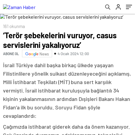
161 okunma
‘Terör şebekelerini vuruyor, casus
servislerini yakalıyoruz’
4 Ocak 2024 12:00
ABONE OL
News
İsrail Türkiye dahil başka birkaç ülkede yaşayan
Filistinlilere yönelik suikast düzenleyeceğini açıklamış,
Milli İstihbarat Teşkilatı (MİT) buna sert karşılık
vermişti. İsrail istihbarat kuruluşuyla bağlantılı 34
kişinin yakalanmasının ardından Dışişleri Bakanı Hakan
Fidan’a ilk bu soruldu. Soruyu Fidan şöyle
cevaplandırdı:
Çağımızda istihbarat giderek daha da önem kazanıyor.