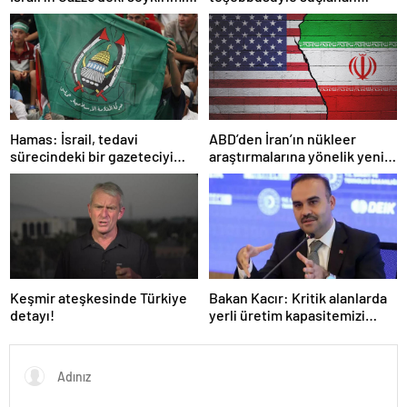
kınadı
örgüte ait dernek yasaklandı
Hamas: İsrail, tedavi
ABD’den İran’ın nükleer
sürecindeki bir gazeteciyi
araştırmalarına yönelik yeni
öldürerek savaş suçu
yaptırımlar
işlemiştir
Keşmir ateşkesinde Türkiye
Bakan Kacır: Kritik alanlarda
detayı!
yerli üretim kapasitemizi
artıracağız