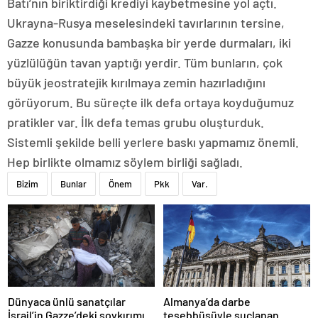
Batı’nın biriktirdiği krediyi kaybetmesine yol açtı.
Ukrayna-Rusya meselesindeki tavırlarının tersine,
Gazze konusunda bambaşka bir yerde durmaları, iki
yüzlülüğün tavan yaptığı yerdir. Tüm bunların, çok
büyük jeostratejik kırılmaya zemin hazırladığını
görüyorum. Bu süreçte ilk defa ortaya koyduğumuz
pratikler var. İlk defa temas grubu oluşturduk.
Sistemli şekilde belli yerlere baskı yapmamız önemli.
Hep birlikte olmamız söylem birliği sağladı.
Bizim
Bunlar
Önem
Pkk
Var.
Dünyaca ünlü sanatçılar
Almanya’da darbe
İsrail’in Gazze’deki soykırımını
teşebbüsüyle suçlanan