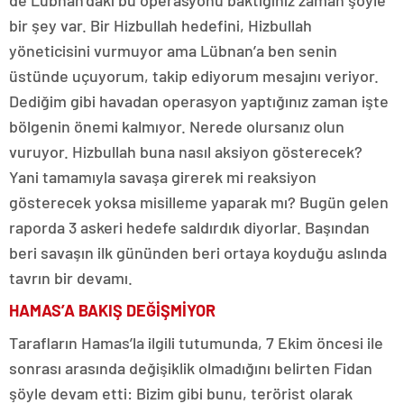
de Lübnan’daki bu operasyonu baktığınız zaman şöyle
bir şey var. Bir Hizbullah hedefini, Hizbullah
yöneticisini vurmuyor ama Lübnan’a ben senin
üstünde uçuyorum, takip ediyorum mesajını veriyor.
Dediğim gibi havadan operasyon yaptığınız zaman işte
bölgenin önemi kalmıyor. Nerede olursanız olun
vuruyor. Hizbullah buna nasıl aksiyon gösterecek?
Yani tamamıyla savaşa girerek mi reaksiyon
gösterecek yoksa misilleme yaparak mı? Bugün gelen
raporda 3 askeri hedefe saldırdık diyorlar. Başından
beri savaşın ilk gününden beri ortaya koyduğu aslında
tavrın bir devamı.
HAMAS’A BAKIŞ DEĞİŞMİYOR
Tarafların Hamas’la ilgili tutumunda, 7 Ekim öncesi ile
sonrası arasında değişiklik olmadığını belirten Fidan
şöyle devam etti: Bizim gibi bunu, terörist olarak