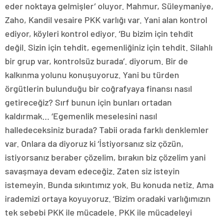
eder noktaya gelmişler’ oluyor. Mahmur, Süleymaniye,
Zaho, Kandil vesaire PKK varlığı var. Yani alan kontrol
ediyor, köyleri kontrol ediyor. ‘Bu bizim için tehdit
değil. Sizin için tehdit, egemenliğiniz için tehdit. Silahlı
bir grup var, kontrolsüz burada’. diyorum. Bir de
kalkınma yolunu konuşuyoruz. Yani bu türden
örgütlerin bulunduğu bir coğrafyaya finansı nasıl
getireceğiz? Sırf bunun için bunları ortadan
kaldırmak… ‘Egemenlik meselesini nasıl
halledeceksiniz burada? Tabii orada farklı denklemler
var. Onlara da diyoruz ki ‘İstiyorsanız siz çözün,
istiyorsanız beraber çözelim, bırakın biz çözelim yani
savaşmaya devam edeceğiz. Zaten siz isteyin
istemeyin. Bunda sıkıntımız yok. Bu konuda netiz. Ama
irademizi ortaya koyuyoruz. ‘Bizim oradaki varlığımızın
tek sebebi PKK ile mücadele. PKK ile mücadeleyi