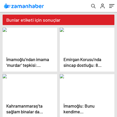
Bunlar etiketi için sonuçlar
İmamoğlu’ndan imama
Emirgan Korusu’nda
‘murdar’ tepkisi:
sincap dostluğu: 8
Bunların nesli
yıldır aynı sevgi
tükendi…
Kahramanmaraş’ta
İmamoğlu: Bunu
sağlam binalar da
kendime