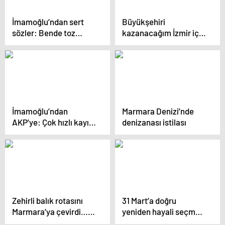
İmamoğlu’ndan sert
Büyükşehiri
sözler: Bende toz
kazanacağım İzmir için
zerresi kadar leke
projelerim hazır
bırakmaz, işinize bakın
İmamoğlu’ndan
Marmara Denizi’nde
AKP’ye: Çok hızlı kayış
denizanası istilası
attılar
Zehirli balık rotasını
31 Mart’a doğru
Marmara’ya çevirdi…
yeniden hayali seçmen
Nisan ayına dikkat!
alarmı