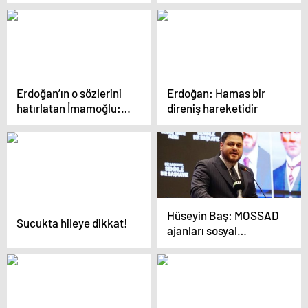
yıkılacak
yediremiyorum…
Erdoğan’ın o sözlerini
Erdoğan: Hamas bir
hatırlatan İmamoğlu:
direniş hareketidir
Hepimizin başına dert
oldu
Hüseyin Baş: MOSSAD
Sucukta hileye dikkat!
ajanları sosyal
medyada hoca
kılığında vaaz verip
Atatürk’e hakaret
ediyor