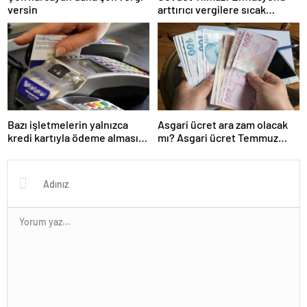
versin
arttırıcı vergilere sıcak
bakmıyoruz ama…
Bazı işletmelerin yalnızca
Asgari ücret ara zam olacak
kredi kartıyla ödeme alması
mı? Asgari ücret Temmuz
eleştirildi
zammı için kapıyı kapattı