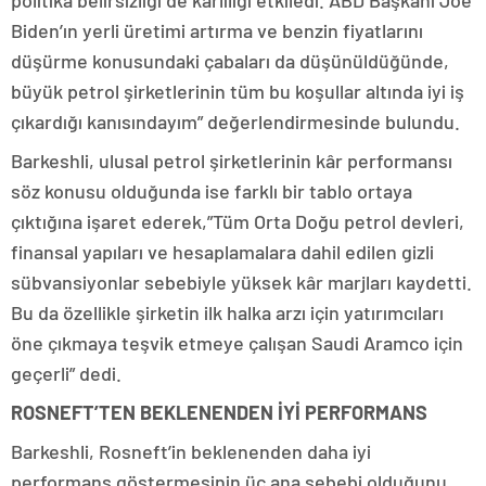
politika belirsizliği de kârlılığı etkiledi. ABD Başkanı Joe
Biden’ın yerli üretimi artırma ve benzin fiyatlarını
düşürme konusundaki çabaları da düşünüldüğünde,
büyük petrol şirketlerinin tüm bu koşullar altında iyi iş
çıkardığı kanısındayım” değerlendirmesinde bulundu.
Barkeshli, ulusal petrol şirketlerinin kâr performansı
söz konusu olduğunda ise farklı bir tablo ortaya
çıktığına işaret ederek,”Tüm Orta Doğu petrol devleri,
finansal yapıları ve hesaplamalara dahil edilen gizli
sübvansiyonlar sebebiyle yüksek kâr marjları kaydetti.
Bu da özellikle şirketin ilk halka arzı için yatırımcıları
öne çıkmaya teşvik etmeye çalışan Saudi Aramco için
geçerli” dedi.
ROSNEFT’TEN BEKLENENDEN İYİ PERFORMANS
Barkeshli, Rosneft’in beklenenden daha iyi
performans göstermesinin üç ana sebebi olduğunu