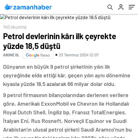
140 okunma
Petrol devlerinin kârı ilk çeyrekte
yüzde 18,5 düştü
23 Temmuz 2024 12:07
ABONE OL
News
Dünyanın en büyük 9 petrol şirketinin yılın ilk
çeyreğinde elde ettiği kâr, geçen yılın aynı dönemine
kıyasla yüzde 18,5 azalarak 66 milyar dolar oldu.
9 petrol firmasının bilançolarından derlenen verilere
göre, Amerikalı ExxonMobil ve Chevron ile Hollandalı
Royal Dutch Shell, İngiliz bp, Fransız TotalEnergies,
İtalyan Eni, Rus Rosneft, Norveçli Equinor ve Suudi
Arabistan’ın ulusal petrol şirketi Saudi Aramco’nun bu