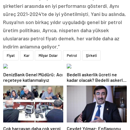
şirketleri arasında en iyi performansı gösterdi. Aynı
süreç 2021-2024’te de iyi yönetilmişti. Yani bu aslında,
Rusya’nın son birkaç yıldır uyguladığı genel bir petrol
üretim politikası. Ayrıca, nispeten daha yüksek
uluslararası petrol fiyatı demek, her varilde daha az
indirim anlamına geliyor.”
Fiyat
Kar
Milyar Dolar
Petrol
Şirketi
DenizBank Genel Müdürü: Acı
Bedelli askerlik ücreti ne
reçeteye katlanmalıyız
kadar olacak? Bedelli askerlik
ücreti 2024 Temmuz…
Çok harcayan daha çok vergi
Cevdet Yılmaz: Enflasyonu