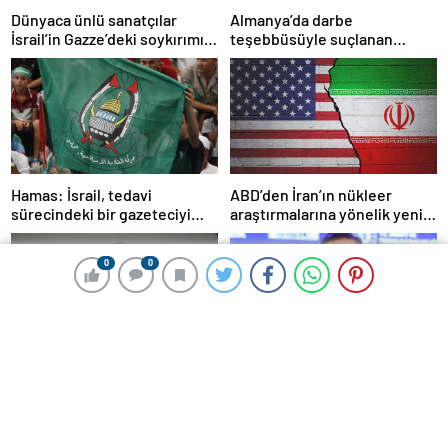
Dünyaca ünlü sanatçılar
Almanya’da darbe
İsrail’in Gazze’deki soykırımını
teşebbüsüyle suçlanan
kınadı
örgüte ait dernek yasaklandı
Hamas: İsrail, tedavi
ABD’den İran’ın nükleer
sürecindeki bir gazeteciyi
araştırmalarına yönelik yeni
öldürerek savaş suçu
yaptırımlar
işlemiştir
0
0
0
0
Keşmir ateşkesinde Türkiye
Bakan Kacır: Kritik alanlarda
detayı!
yerli üretim kapasitemizi
artıracağız