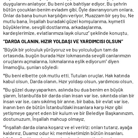
duygularını anlatıyor. Bu beni çok bahtiyar ediyor. Bu şehrin
bütün çocukları benim evladım gibi. Öyle davranıyorum onlara.
Onlar da bana bunun karşılığını veriyor. Muazzam bir şey bu. Ne
mutlu bana. İnşallah buradaki güzel komşularıma, kıymetli
büyüklerime, sevgili dostlarıma, arkadaşlarıma,
kardeşlerimize, evlatlarımıza layık oluruz” şeklinde konuştu.
“DARDA OLANIN, HIZIR YOLDAŞI VE YARDIMCISI OLSUN”
“Büyük bir yolculuk yürüyoruz ve bu yolculuğun tam da
ortasında, bugün burada Hızır lokmasında sevgili canlarımızın
oruçlarını açmalarına, lokmalarına eşlik ediyorum” diyen
İmamoğlu, şunları söyledi:
*Bu beni elbette çok mutlu etti. Tutulan oruçlar, Hak katında
kabul olsun. Darda olanın, Hızır yoldaşı olsun, yardımcısı olsun.
*Bu güzel duayı yaparken, aslında bu dua benim en büyük
şiarım. İstanbul’da bir darda olan insan var ise, sıkıntıda olan bir
insan var ise, canı sıkılmış bir anne, bir baba, bir evlat var ise,
inanın ben de bütün İstanbul’daki insanlara karşı Hızır gibi
yetişmeye gayret eden bir kulum ve bir Belediye Başkanınızım,
dostunuzum. İnşallah mahcup olmayız.
*İnşallah darda olana koşarız ve el veririz; onları tutarız, ayağa
kaldırırız. Duamız odur ki; memleketimizin bütün insanları,