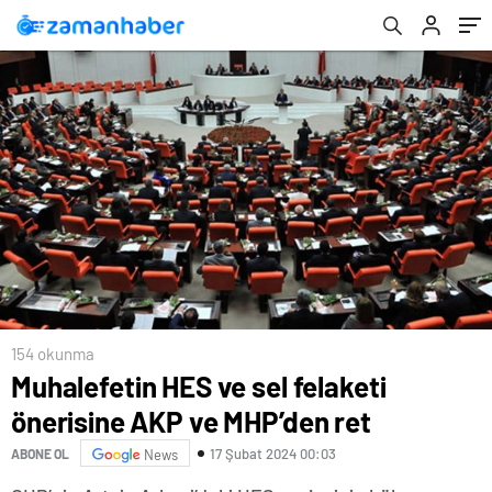
154 okunma
Muhalefetin HES ve sel felaketi
önerisine AKP ve MHP’den ret
17 Şubat 2024 00:03
ABONE OL
News