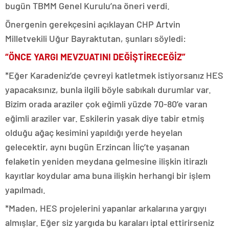
bugün TBMM Genel Kurulu’na öneri verdi.
Önergenin gerekçesini açıklayan CHP Artvin
Milletvekili Uğur Bayraktutan, şunları söyledi:
“ÖNCE YARGI MEVZUATINI DEĞİŞTİRECEĞİZ”
*Eğer Karadeniz’de çevreyi katletmek istiyorsanız HES
yapacaksınız, bunla ilgili böyle sabıkalı durumlar var.
Bizim orada araziler çok eğimli yüzde 70-80’e varan
eğimli araziler var. Eskilerin yasak diye tabir etmiş
olduğu ağaç kesimini yapıldığı yerde heyelan
gelecektir, aynı bugün Erzincan İliç’te yaşanan
felaketin yeniden meydana gelmesine ilişkin itirazlı
kayıtlar koydular ama buna ilişkin herhangi bir işlem
yapılmadı.
*Maden, HES projelerini yapanlar arkalarına yargıyı
almışlar. Eğer siz yargıda bu karaları iptal ettirirseniz