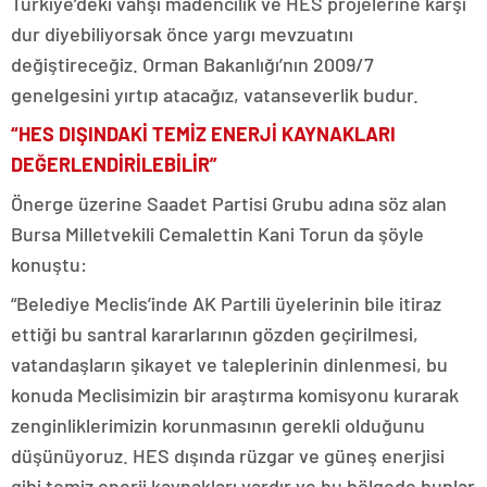
Türkiye’deki vahşi madencilik ve HES projelerine karşı
dur diyebiliyorsak önce yargı mevzuatını
değiştireceğiz. Orman Bakanlığı’nın 2009/7
genelgesini yırtıp atacağız, vatanseverlik budur.
“HES DIŞINDAKİ TEMİZ ENERJİ KAYNAKLARI
DEĞERLENDİRİLEBİLİR”
Önerge üzerine Saadet Partisi Grubu adına söz alan
Bursa Milletvekili Cemalettin Kani Torun da şöyle
konuştu:
“Belediye Meclis’inde AK Partili üyelerinin bile itiraz
ettiği bu santral kararlarının gözden geçirilmesi,
vatandaşların şikayet ve taleplerinin dinlenmesi, bu
konuda Meclisimizin bir araştırma komisyonu kurarak
zenginliklerimizin korunmasının gerekli olduğunu
düşünüyoruz. HES dışında rüzgar ve güneş enerjisi
gibi temiz enerji kaynakları vardır ve bu bölgede bunlar