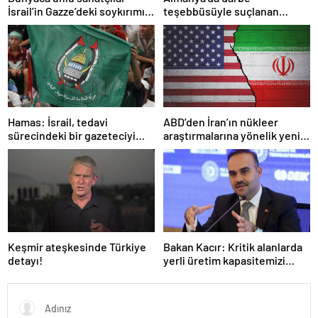
İsrail’in Gazze’deki soykırımını
teşebbüsüyle suçlanan
kınadı
örgüte ait dernek yasaklandı
Hamas: İsrail, tedavi
ABD’den İran’ın nükleer
sürecindeki bir gazeteciyi
araştırmalarına yönelik yeni
öldürerek savaş suçu
yaptırımlar
işlemiştir
Keşmir ateşkesinde Türkiye
Bakan Kacır: Kritik alanlarda
detayı!
yerli üretim kapasitemizi
artıracağız