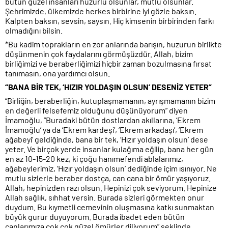
bütün güzel insanları huzurlu olsunlar, mutlu olsunlar.
Şehrimizde, ülkemizde herkes birbirine iyi gözle baksın.
Kalpten baksın, sevsin, saysın. Hiç kimsenin birbirinden farkı
olmadığını bilsin.
*Bu kadim toprakların en zor anlarında barışın, huzurun birlikte
düşünmenin çok faydalarını görmüşüzdür. Allah, bizim
birliğimizi ve beraberliğimizi hiçbir zaman bozulmasına fırsat
tanımasın, ona yardımcı olsun.
“BANA BİR TEK, ‘HIZIR YOLDAŞIN OLSUN’ DESENİZ YETER”
“Birliğin, beraberliğin, kutuplaşmamanın, ayrışmamanın bizim
en değerli felsefemiz olduğunu düşünüyorum” diyen
İmamoğlu, “Buradaki bütün dostlardan akıllarına, ‘Ekrem
İmamoğlu’ ya da ‘Ekrem kardeşi’, ‘Ekrem arkadaşı’, ‘Ekrem
ağabeyi’ geldiğinde, bana bir tek, ‘Hızır yoldaşın olsun’ dese
yeter. Ve birçok yerde insanlar kulağıma eğilip, bana her gün
en az 10-15-20 kez, ki çoğu hanımefendi ablalarımız,
ağabeylerimiz, ‘Hızır yoldaşın olsun’ dediğinde içim ısınıyor. Ne
mutlu sizlerle beraber dostça, can cana bir ömür yaşıyoruz.
Allah, hepinizden razı olsun. Hepinizi çok seviyorum. Hepinize
Allah sağlık, sıhhat versin. Burada sizleri görmekten onur
duydum. Bu kıymetli cemevinin oluşmasına katkı sunmaktan
büyük gurur duyuyorum. Burada ibadet eden bütün
canlarımıza çok çok güzel ömürler diliyorum” şeklinde