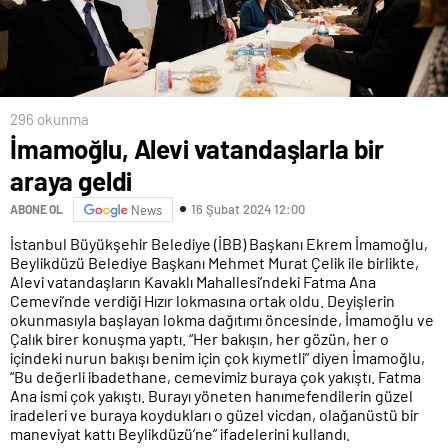
296 okunma
İmamoğlu, Alevi vatandaşlarla bir
araya geldi
16 Şubat 2024 12:00
ABONE OL
News
İstanbul Büyükşehir Belediye (İBB) Başkanı Ekrem İmamoğlu,
Beylikdüzü Belediye Başkanı Mehmet Murat Çelik ile birlikte,
Alevi vatandaşların Kavaklı Mahallesi’ndeki Fatma Ana
Cemevi’nde verdiği Hızır lokmasına ortak oldu. Deyişlerin
okunmasıyla başlayan lokma dağıtımı öncesinde, İmamoğlu ve
Çalık birer konuşma yaptı. “Her bakışın, her gözün, her o
içindeki nurun bakışı benim için çok kıymetli” diyen İmamoğlu,
“Bu değerli ibadethane, cemevimiz buraya çok yakıştı. Fatma
Ana ismi çok yakıştı. Burayı yöneten hanımefendilerin güzel
iradeleri ve buraya koydukları o güzel vicdan, olağanüstü bir
maneviyat kattı Beylikdüzü’ne” ifadelerini kullandı.