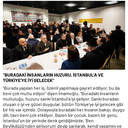
“BURADAKİ İNSANLARIN HUZURU, İSTANBUL’A VE
TÜRKİYE’YE İYİ GELECEK”
“Burada yapılan her iş, özenli yapılmaya gayret ediliyor, bu da
beni çok mutlu ediyor” diyen İmamoğlu, “Buradaki insanların
mutluluğu, huzuru sanki İstanbul’a iyi geliyor. Sanki buradan
oluşan o iyi ve güzel duygular, bütün Türkiye’ye iyi gelecek gibi
bir his var içimde. Dolayısıyla buradaki her insanın bakışı, duygu
dili, tavrı beni çok etkiliyor. Bazen bir çocuk, bazen bir genç,
İstanbul’un bir yerinde denk geldiğimizde, ‘Ben
Beylikdüzü’nden geliyorum’ deyip sarılarak, kendi yaşamını ve