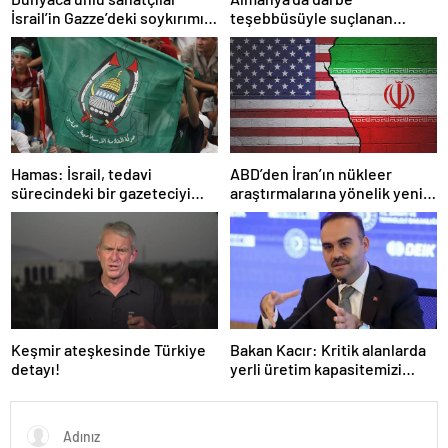
İsrail’in Gazze’deki soykırımını
teşebbüsüyle suçlanan
kınadı
örgüte ait dernek yasaklandı
Hamas: İsrail, tedavi
ABD’den İran’ın nükleer
sürecindeki bir gazeteciyi
araştırmalarına yönelik yeni
öldürerek savaş suçu
yaptırımlar
işlemiştir
Keşmir ateşkesinde Türkiye
Bakan Kacır: Kritik alanlarda
detayı!
yerli üretim kapasitemizi
artıracağız