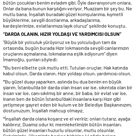
bütün çocukları benim evladım gibi. Öyle davranıyorum onlara.
Onlar da bana bunun karşılığını veriyor. Muazzam bir şey bu. Ne
mutlu bana. İnşallah buradaki güzel komşularıma, kıymetli
büyüklerime, sevgili dostlarıma, arkadaşlarıma,
kardeşlerimize, evlatlarımıza layık oluruz” şeklinde konuştu.
“DARDA OLANIN, HIZIR YOLDAŞI VE YARDIMCISI OLSUN”
“Büyük bir yolculuk yürüyoruz ve bu yolculuğun tam da
ortasında, bugün burada Hızır lokmasında sevgili canlarımızın
oruçlarını açmalarına, lokmalarına eşlik ediyorum” diyen
İmamoğlu, şunları söyledi:
*Bu beni elbette çok mutlu etti. Tutulan oruçlar, Hak katında
kabul olsun. Darda olanın, Hızır yoldaşı olsun, yardımcısı olsun.
*Bu güzel duayı yaparken, aslında bu dua benim en büyük
şiarım. İstanbul’da bir darda olan insan var ise, sıkıntıda olan bir
insan var ise, canı sıkılmış bir anne, bir baba, bir evlat var ise,
inanın ben de bütün İstanbul’daki insanlara karşı Hızır gibi
yetişmeye gayret eden bir kulum ve bir Belediye Başkanınızım,
dostunuzum. İnşallah mahcup olmayız.
*İnşallah darda olana koşarız ve el veririz; onları tutarız, ayağa
kaldırırız. Duamız odur ki; memleketimizin bütün insanları,
bütün güzel insanları huzurlu olsunlar, mutlu olsunlar.
Şehrimizde, ülkemizde herkes birbirine iyi gözle baksın.