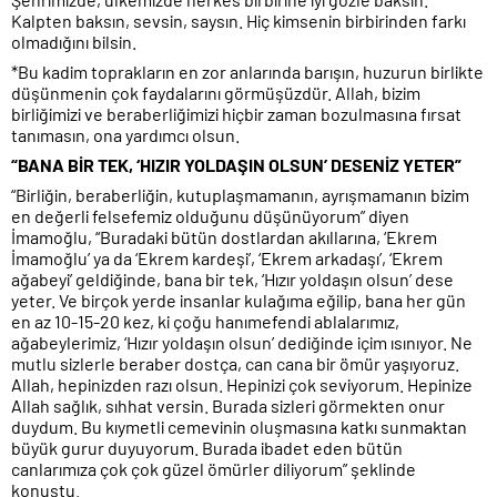
Kalpten baksın, sevsin, saysın. Hiç kimsenin birbirinden farkı
olmadığını bilsin.
*Bu kadim toprakların en zor anlarında barışın, huzurun birlikte
düşünmenin çok faydalarını görmüşüzdür. Allah, bizim
birliğimizi ve beraberliğimizi hiçbir zaman bozulmasına fırsat
tanımasın, ona yardımcı olsun.
“BANA BİR TEK, ‘HIZIR YOLDAŞIN OLSUN’ DESENİZ YETER”
“Birliğin, beraberliğin, kutuplaşmamanın, ayrışmamanın bizim
en değerli felsefemiz olduğunu düşünüyorum” diyen
İmamoğlu, “Buradaki bütün dostlardan akıllarına, ‘Ekrem
İmamoğlu’ ya da ‘Ekrem kardeşi’, ‘Ekrem arkadaşı’, ‘Ekrem
ağabeyi’ geldiğinde, bana bir tek, ‘Hızır yoldaşın olsun’ dese
yeter. Ve birçok yerde insanlar kulağıma eğilip, bana her gün
en az 10-15-20 kez, ki çoğu hanımefendi ablalarımız,
ağabeylerimiz, ‘Hızır yoldaşın olsun’ dediğinde içim ısınıyor. Ne
mutlu sizlerle beraber dostça, can cana bir ömür yaşıyoruz.
Allah, hepinizden razı olsun. Hepinizi çok seviyorum. Hepinize
Allah sağlık, sıhhat versin. Burada sizleri görmekten onur
duydum. Bu kıymetli cemevinin oluşmasına katkı sunmaktan
büyük gurur duyuyorum. Burada ibadet eden bütün
canlarımıza çok çok güzel ömürler diliyorum” şeklinde
konuştu.