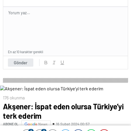
En az 10 karakter gerekli
Gönder
176 okunma
Akşener: İspat eden olursa Türkiye’yi
terk ederim
16 Şubat 2024 00:57
ABONE OL
News
0
0
0
0