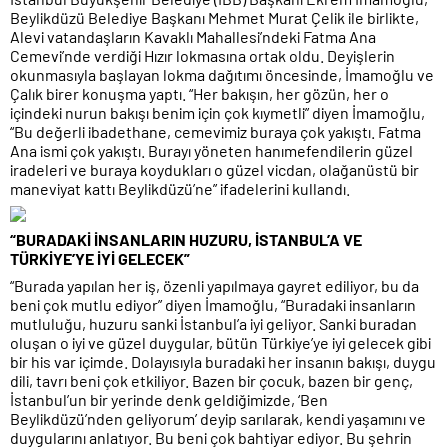
Beylikdüzü Belediye Başkanı Mehmet Murat Çelik ile birlikte,
Alevi vatandaşların Kavaklı Mahallesi’ndeki Fatma Ana
Cemevi’nde verdiği Hızır lokmasına ortak oldu. Deyişlerin
okunmasıyla başlayan lokma dağıtımı öncesinde, İmamoğlu ve
Çalık birer konuşma yaptı. “Her bakışın, her gözün, her o
içindeki nurun bakışı benim için çok kıymetli” diyen İmamoğlu,
“Bu değerli ibadethane, cemevimiz buraya çok yakıştı. Fatma
Ana ismi çok yakıştı. Burayı yöneten hanımefendilerin güzel
iradeleri ve buraya koydukları o güzel vicdan, olağanüstü bir
maneviyat kattı Beylikdüzü’ne” ifadelerini kullandı.
“BURADAKİ İNSANLARIN HUZURU, İSTANBUL’A VE
TÜRKİYE’YE İYİ GELECEK”
“Burada yapılan her iş, özenli yapılmaya gayret ediliyor, bu da
beni çok mutlu ediyor” diyen İmamoğlu, “Buradaki insanların
mutluluğu, huzuru sanki İstanbul’a iyi geliyor. Sanki buradan
oluşan o iyi ve güzel duygular, bütün Türkiye’ye iyi gelecek gibi
bir his var içimde. Dolayısıyla buradaki her insanın bakışı, duygu
dili, tavrı beni çok etkiliyor. Bazen bir çocuk, bazen bir genç,
İstanbul’un bir yerinde denk geldiğimizde, ‘Ben
Beylikdüzü’nden geliyorum’ deyip sarılarak, kendi yaşamını ve
duygularını anlatıyor. Bu beni çok bahtiyar ediyor. Bu şehrin