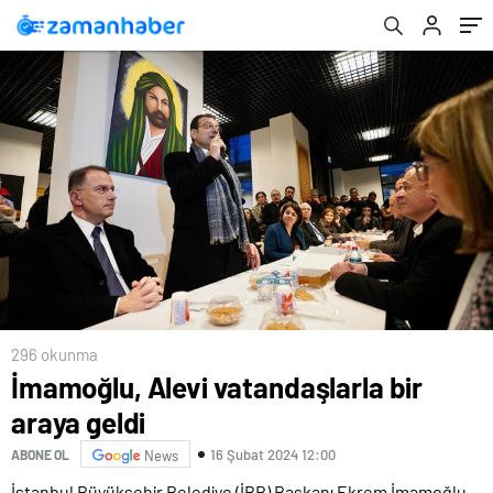
296 okunma
İmamoğlu, Alevi vatandaşlarla bir
araya geldi
16 Şubat 2024 12:00
ABONE OL
News
İstanbul Büyükşehir Belediye (İBB) Başkanı Ekrem İmamoğlu,