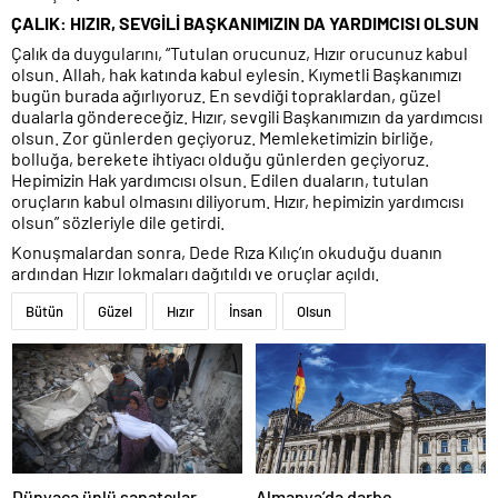
ÇALIK: HIZIR, SEVGİLİ BAŞKANIMIZIN DA YARDIMCISI OLSUN
Çalık da duygularını, “Tutulan orucunuz, Hızır orucunuz kabul
olsun. Allah, hak katında kabul eylesin. Kıymetli Başkanımızı
bugün burada ağırlıyoruz. En sevdiği topraklardan, güzel
dualarla göndereceğiz. Hızır, sevgili Başkanımızın da yardımcısı
olsun. Zor günlerden geçiyoruz. Memleketimizin birliğe,
bolluğa, berekete ihtiyacı olduğu günlerden geçiyoruz.
Hepimizin Hak yardımcısı olsun. Edilen duaların, tutulan
oruçların kabul olmasını diliyorum. Hızır, hepimizin yardımcısı
olsun” sözleriyle dile getirdi.
Konuşmalardan sonra, Dede Rıza Kılıç’ın okuduğu duanın
ardından Hızır lokmaları dağıtıldı ve oruçlar açıldı.
Bütün
Güzel
Hızır
İnsan
Olsun
Dünyaca ünlü sanatçılar
Almanya’da darbe