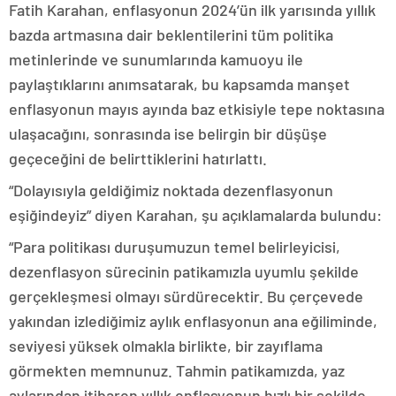
Fatih Karahan, enflasyonun 2024’ün ilk yarısında yıllık
bazda artmasına dair beklentilerini tüm politika
metinlerinde ve sunumlarında kamuoyu ile
paylaştıklarını anımsatarak, bu kapsamda manşet
enflasyonun mayıs ayında baz etkisiyle tepe noktasına
ulaşacağını, sonrasında ise belirgin bir düşüşe
geçeceğini de belirttiklerini hatırlattı.
“Dolayısıyla geldiğimiz noktada dezenflasyonun
eşiğindeyiz” diyen Karahan, şu açıklamalarda bulundu:
“Para politikası duruşumuzun temel belirleyicisi,
dezenflasyon sürecinin patikamızla uyumlu şekilde
gerçekleşmesi olmayı sürdürecektir. Bu çerçevede
yakından izlediğimiz aylık enflasyonun ana eğiliminde,
seviyesi yüksek olmakla birlikte, bir zayıflama
görmekten memnunuz. Tahmin patikamızda, yaz
aylarından itibaren yıllık enflasyonun hızlı bir şekilde