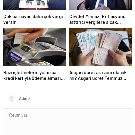
Çok harcayan daha çok vergi
Cevdet Yılmaz: Enflasyonu
versin
arttırıcı vergilere sıcak
bakmıyoruz ama…
Bazı işletmelerin yalnızca
Asgari ücret ara zam olacak
kredi kartıyla ödeme alması
mı? Asgari ücret Temmuz
eleştirildi
zammı için kapıyı kapattı