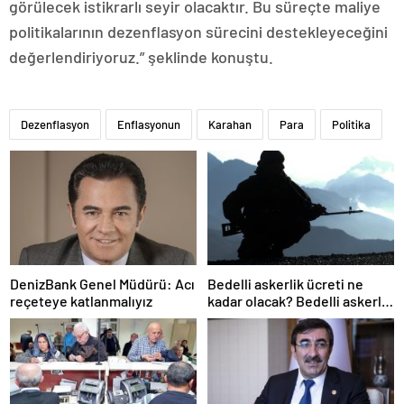
görülecek istikrarlı seyir olacaktır. Bu süreçte maliye
politikalarının dezenflasyon sürecini destekleyeceğini
değerlendiriyoruz.” şeklinde konuştu.
Dezenflasyon
Enflasyonun
Karahan
Para
Politika
DenizBank Genel Müdürü: Acı
Bedelli askerlik ücreti ne
reçeteye katlanmalıyız
kadar olacak? Bedelli askerlik
ücreti 2024 Temmuz…