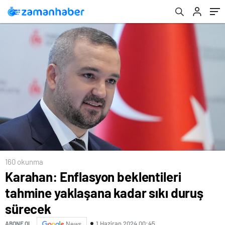
160 okunma
Karahan: Enflasyon beklentileri
tahmine yaklaşana kadar sıkı duruş
sürecek
1 Haziran 2024 00:45
ABONE OL
News