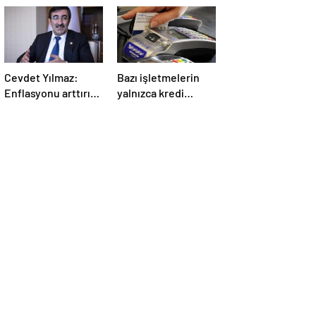
Cevdet Yılmaz:
Bazı işletmelerin
Enflasyonu arttırıcı
yalnızca kredi
vergilere sıcak
kartıyla ödeme
bakmıyoruz ama…
alması eleştirildi