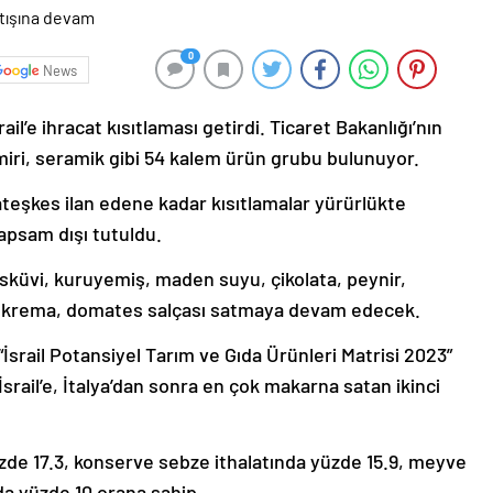
0
News
l’e ihracat kısıtlaması getirdi. Ticaret Bakanlığı’nın
iri, seramik gibi 54 kalem ürün grubu bulunuyor.
 ateşkes ilan edene kadar kısıtlamalar yürürlükte
kapsam dışı tutuldu.
 bisküvi, kuruyemiş, maden suyu, çikolata, peynir,
 krema, domates salçası satmaya devam edecek.
 “İsrail Potansiyel Tarım ve Gıda Ürünleri Matrisi 2023”
İsrail’e, İtalya’dan sonra en çok makarna satan ikinci
yüzde 17.3, konserve sebze ithalatında yüzde 15.9, meyve
nda yüzde 10 orana sahip.