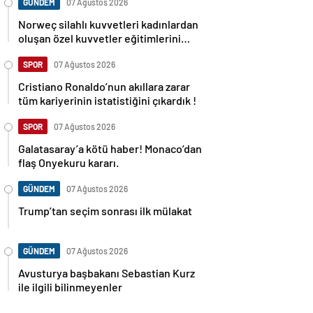
GÜNDEM
07 Ağustos 2026
Norweç silahlı kuvvetleri kadınlardan
oluşan özel kuvvetler eğitimlerini
başlattı.
SPOR
07 Ağustos 2026
Cristiano Ronaldo’nun akıllara zarar
tüm kariyerinin istatistiğini çıkardık !
SPOR
07 Ağustos 2026
Galatasaray’a kötü haber! Monaco’dan
flaş Onyekuru kararı.
GÜNDEM
07 Ağustos 2026
Trump’tan seçim sonrası ilk mülakat
GÜNDEM
07 Ağustos 2026
Avusturya başbakanı Sebastian Kurz
ile ilgili bilinmeyenler