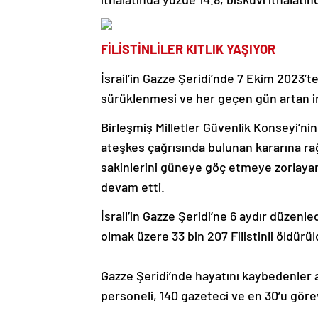
FİLİSTİNLİLER KITLIK YAŞIYOR
İsrail’in Gazze Şeridi’nde 7 Ekim 2023’te ba
sürüklenmesi ve her geçen gün artan ins
Birleşmiş Milletler Güvenlik Konseyi’n
ateşkes çağrısında bulunan kararına ra
sakinlerini güneye göç etmeye zorlayan İ
devam etti.
İsrail’in Gazze Şeridi’ne 6 aydır düzenled
olmak üzere 33 bin 207 Filistinli öldürül
Gazze Şeridi’nde hayatını kaybedenler a
personeli, 140 gazeteci ve en 30’u gör