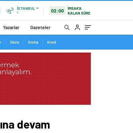
İMSAK'A
İSTANBUL
02:00
KALAN SÜRE
°
Yazarlar
Gazeteler
r
Döviz
Emtia
Kredi
ışına devam