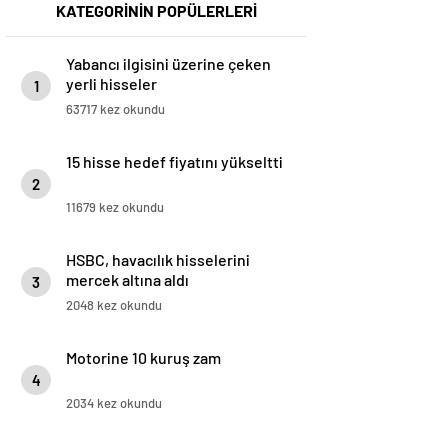
KATEGORİNİN POPÜLERLERİ
Yabancı ilgisini üzerine çeken
yerli hisseler
1
63717 kez okundu
15 hisse hedef fiyatını yükseltti
2
11679 kez okundu
HSBC, havacılık hisselerini
mercek altına aldı
3
2048 kez okundu
Motorine 10 kuruş zam
4
2034 kez okundu