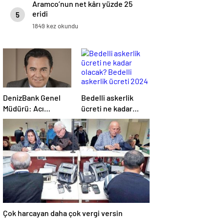
Aramco’nun net kârı yüzde 25
eridi
5
1849 kez okundu
DenizBank Genel
Bedelli askerlik
Müdürü: Acı
ücreti ne kadar
reçeteye
olacak? Bedelli
katlanmalıyız
askerlik ücreti 2024
Temmuz…
Çok harcayan daha çok vergi versin