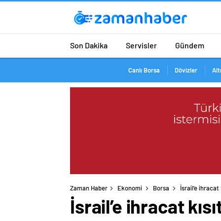
Son Dakika
Servisler
Gündem
Canlı Borsa
Dövizler
Alt
Zaman Haber
Ekonomi
Borsa
İsrail’e ihraca
İsrail’e ihracat kı