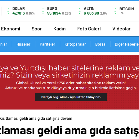
DOLAR
EURO
ALTIN
BITCOIN
47,7013
55,1894
6.663,90
%
0.15%
0.28%
2,64
Ekonomi
Spor
Kadın
Foto Galeri
Videolar
ınlar
Hisseler
Pariteler
Kritoparalar
Borsa
Diğer Haberle
t kısıtlaması geldi ama gıda satışına devam
sıtlaması geldi ama gıda sat