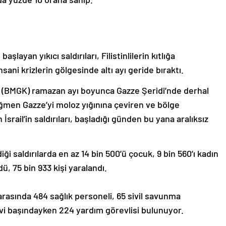
şlayan yıkıcı saldırıları, Filistinlilerin kıtlığa
ani krizlerin gölgesinde altı ayı geride bıraktı.
in (BMGK) ramazan ayı boyunca Gazze Şeridi’nde derhal
ğmen Gazze’yi moloz yığınına çeviren ve bölge
srail’in saldırıları, başladığı günden bu yana aralıksız
iği saldırılarda en az 14 bin 500’ü çocuk, 9 bin 560’ı kadın
dü, 75 bin 933 kişi yaralandı.
rasında 484 sağlık personeli, 65 sivil savunma
evi başındayken 224 yardım görevlisi bulunuyor.