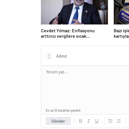
Cevdet Yılmaz: Enflasyonu
Bazı iş
arttırıcı vergilere sıcak
kartıyl
bakmıyoruz ama…
En az 10 karakter gerekli
Gönder