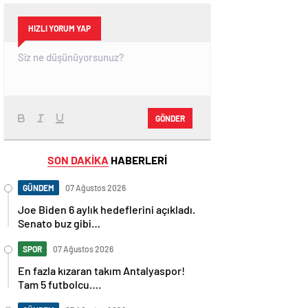
HIZLI YORUM YAP
GÖNDER
SON DAKİKA
HABERLERİ
GÜNDEM
07 Ağustos 2026
Joe Biden 6 aylık hedeflerini açıkladı.
Senato buz gibi…
SPOR
07 Ağustos 2026
En fazla kızaran takım Antalyaspor!
Tam 5 futbolcu….