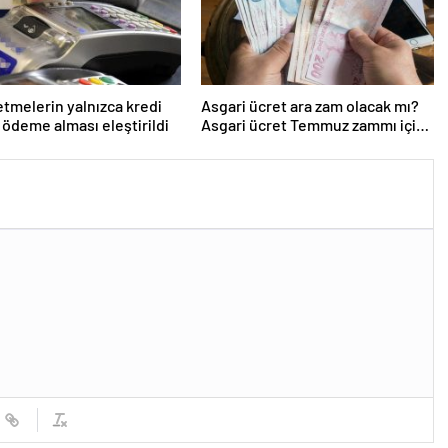
letmelerin yalnızca kredi
Asgari ücret ara zam olacak mı?
a ödeme alması eleştirildi
Asgari ücret Temmuz zammı için
kapıyı kapattı