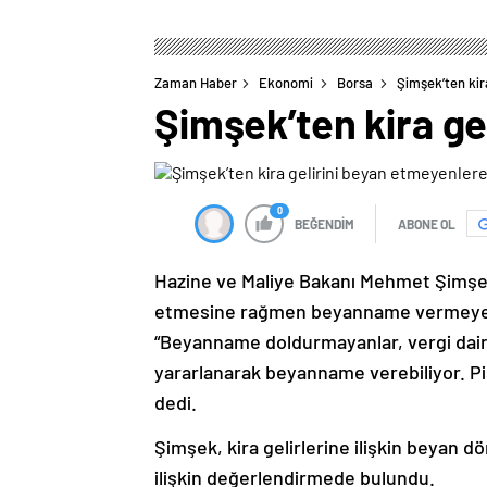
Zaman Haber
Ekonomi
Borsa
Şimşek’ten kir
Şimşek’ten kira ge
0
BEĞENDİM
ABONE OL
Hazine ve Maliye Bakanı Mehmet Şimşek, 
etmesine rağmen beyanname vermeyen mü
“Beyanname doldurmayanlar, vergi dai
yararlanarak beyanname verebiliyor. Pi
dedi.
Şimşek, kira gelirlerine ilişkin beyan 
ilişkin değerlendirmede bulundu.