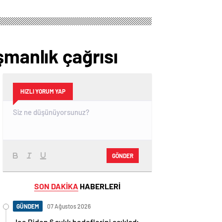
şmanlık çağrısı
HIZLI YORUM YAP
GÖNDER
SON DAKİKA
HABERLERİ
GÜNDEM
07 Ağustos 2026
Joe Biden 6 aylık hedeflerini açıkladı.