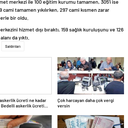
ümet merkezi ile 100 eğitim kurumu tamamen, 305’i ise
229 cami tamamen yıkılırken, 297 cami kısmen zarar
yerle bir oldu.
erkezini hizmet dışı bıraktı, 159 sağlık kuruluşunu ve 126
lanı da yıktı.
Saldırıları
 askerlik ücreti ne kadar
Çok harcayan daha çok vergi
 Bedelli askerlik ücreti
versin
Temmuz…