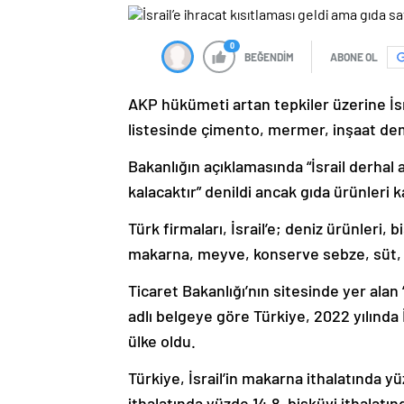
0
BEĞENDİM
ABONE OL
AKP hükümeti artan tepkiler üzerine İsrai
listesinde çimento, mermer, inşaat dem
Bakanlığın açıklamasında “İsrail derhal
kalacaktır” denildi ancak gıda ürünleri 
Türk firmaları, İsrail’e; deniz ürünleri,
makarna, meyve, konserve sebze, süt,
Ticaret Bakanlığı’nın sitesinde yer alan
adlı belgeye göre Türkiye, 2022 yılında 
ülke oldu.
Türkiye, İsrail’in makarna ithalatında 
ithalatında yüzde 14.8, bisküvi ithalatı