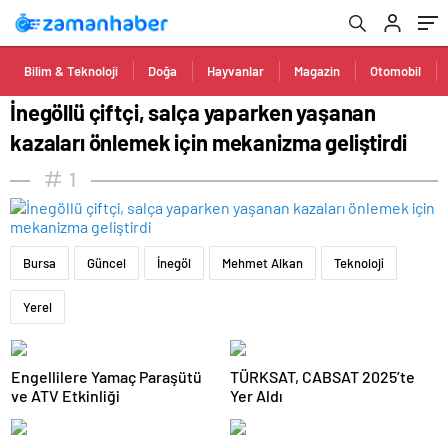
Bilim & Teknoloji
Doğa
Hayvanlar
Magazin
Otomobil
İnegöllü çiftçi, salça yaparken yaşanan
kazaları önlemek için mekanizma geliştirdi
1
Bursa
Güncel
İnegöl
Mehmet Alkan
Teknoloji
Yerel
Engellilere Yamaç Paraşütü
TÜRKSAT, CABSAT 2025’te
ve ATV Etkinliği
Yer Aldı