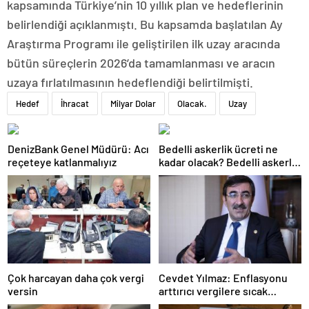
kapsamında Türkiye’nin 10 yıllık plan ve hedeflerinin
belirlendiği açıklanmıştı. Bu kapsamda başlatılan Ay
Araştırma Programı ile geliştirilen ilk uzay aracında
bütün süreçlerin 2026’da tamamlanması ve aracın
uzaya fırlatılmasının hedeflendiği belirtilmişti.
Hedef
İhracat
Milyar Dolar
Olacak.
Uzay
DenizBank Genel Müdürü: Acı
Bedelli askerlik ücreti ne
reçeteye katlanmalıyız
kadar olacak? Bedelli askerlik
ücreti 2024 Temmuz…
Çok harcayan daha çok vergi
Cevdet Yılmaz: Enflasyonu
versin
arttırıcı vergilere sıcak
bakmıyoruz ama…