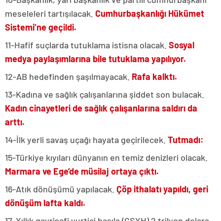
meseleleri tartışılacak.
Cumhurbaşkanlığı Hükümet
Sistemi’ne geçildi.
11-Hafif suçlarda tutuklama istisna olacak.
Sosyal
medya paylaşımlarına bile tutuklama yapılıyor.
12-AB hedefinden şaşılmayacak.
Rafa kalktı.
13-Kadına ve sağlık çalışanlarına şiddet son bulacak.
Kadın cinayetleri de sağlık çalışanlarına saldırı da
arttı.
14-İlk yerli savaş uçağı hayata geçirilecek.
Tutmadı:
15-Türkiye kıyıları dünyanın en temiz denizleri olacak.
Marmara ve Ege’de müsilaj ortaya çıktı.
16-Atık dönüşümü yapılacak.
Çöp ithalatı yapıldı, geri
dönüşüm lafta kaldı.
17-Yıllık gayrisafi yurtiçi hasıla (GSYH) 2 trilyon dolara