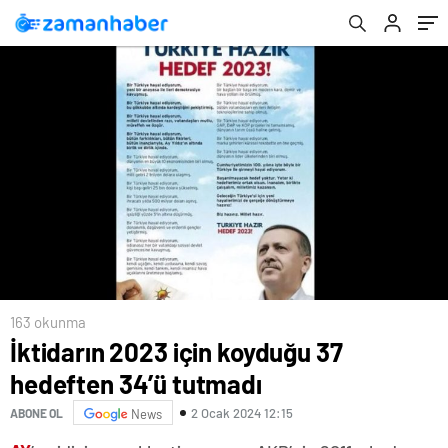
163 okunma
İktidarın 2023 için koyduğu 37
hedeften 34’ü tutmadı
2 Ocak 2024 12:15
ABONE OL
News