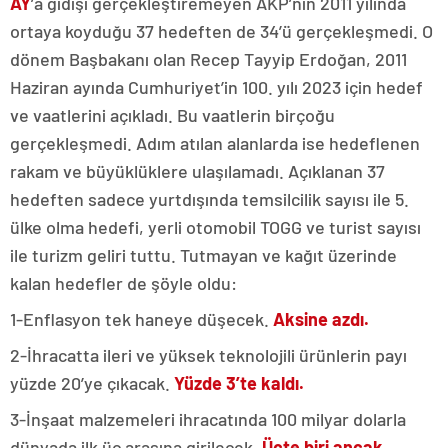
AY
’a gidişi gerçekleştiremeyen AKP’nin 2011 yılında
ortaya koyduğu 37 hedeften de 34’ü gerçekleşmedi. O
dönem Başbakanı olan Recep Tayyip Erdoğan, 2011
Haziran ayında Cumhuriyet’in 100. yılı 2023 için hedef
ve vaatlerini açıkladı. Bu vaatlerin birçoğu
gerçekleşmedi. Adım atılan alanlarda ise hedeflenen
rakam ve büyüklüklere ulaşılamadı. Açıklanan 37
hedeften sadece yurtdışında temsilcilik sayısı ile 5.
ülke olma hedefi, yerli otomobil TOGG ve turist sayısı
ile turizm geliri tuttu. Tutmayan ve kağıt üzerinde
kalan hedefler de şöyle oldu:
1-Enflasyon tek haneye düşecek.
Aksine azdı.
2-İhracatta ileri ve yüksek teknolojili ürünlerin payı
yüzde 20’ye çıkacak.
Yüzde 3’te kaldı.
3-İnşaat malzemeleri ihracatında 100 milyar dolarla
dünyada ilk üç arasına girilecek.
Üçte biri ancak