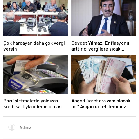
Çok harcayan daha çok vergi
Cevdet Yılmaz: Enflasyonu
versin
arttırıcı vergilere sıcak
bakmıyoruz ama…
Bazı işletmelerin yalnızca
Asgari ücret ara zam olacak
kredi kartıyla ödeme alması
mı? Asgari ücret Temmuz
eleştirildi
zammı için kapıyı kapattı