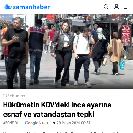
187 okunma
Hükümetin KDV’deki ince ayarına
esnaf ve vatandaştan tepki
29 Mayıs 2024 00:51
ABONE OL
News