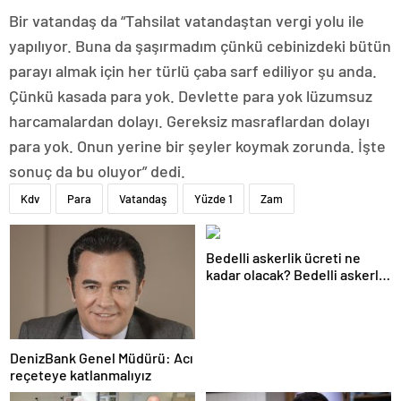
Bir vatandaş da “Tahsilat vatandaştan vergi yolu ile
yapılıyor. Buna da şaşırmadım çünkü cebinizdeki bütün
parayı almak için her türlü çaba sarf ediliyor şu anda.
Çünkü kasada para yok. Devlette para yok lüzumsuz
harcamalardan dolayı. Gereksiz masraflardan dolayı
para yok. Onun yerine bir şeyler koymak zorunda. İşte
sonuç da bu oluyor” dedi.
Kdv
Para
Vatandaş
Yüzde 1
Zam
Bedelli askerlik ücreti ne
kadar olacak? Bedelli askerlik
ücreti 2024 Temmuz…
DenizBank Genel Müdürü: Acı
reçeteye katlanmalıyız