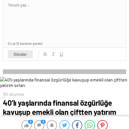
En az 10 karakter gerekli
Gönder
151 okunma
40’lı yaşlarında finansal özgürlüğe
kavuşup emekli olan çiftten yatırım
sırları
0
0
0
0