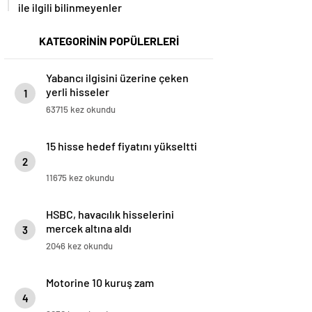
ile ilgili bilinmeyenler
KATEGORİNİN POPÜLERLERİ
Yabancı ilgisini üzerine çeken
yerli hisseler
1
63715 kez okundu
15 hisse hedef fiyatını yükseltti
2
11675 kez okundu
HSBC, havacılık hisselerini
mercek altına aldı
3
2046 kez okundu
Motorine 10 kuruş zam
4