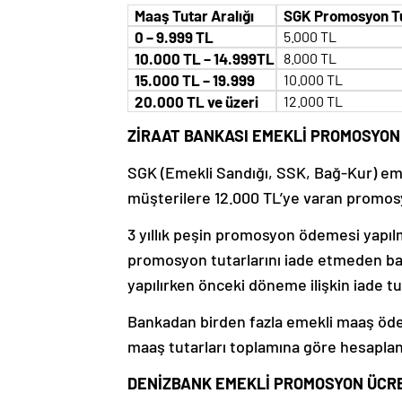
Maaş Tutar Aralığı
SGK Promosyon Tu
0 – 9.999 TL
5.000 TL
10.000 TL – 14.999TL
8.000 TL
15.000 TL – 19.999
10.000 TL
20.000 TL ve üzeri
12.000 TL
ZİRAAT BANKASI EMEKLİ PROMOSYON
SGK (Emekli Sandığı, SSK, Bağ-Kur) emek
müşterilere 12.000 TL’ye varan promo
3 yıllık peşin promosyon ödemesi yapılm
promosyon tutarlarını iade etmeden ba
yapılırken önceki döneme ilişkin iade t
Bankadan birden fazla emekli maaş öde
maaş tutarları toplamına göre hesapla
DENİZBANK EMEKLİ PROMOSYON ÜCR