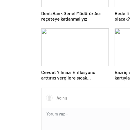
DenizBank Genel Müdürü: Acı
Bedelli
reçeteye katlanmalıyız
olacak?
2024 
Cevdet Yılmaz: Enflasyonu
Bazı iş
arttırıcı vergilere sıcak
kartıyl
bakmıyoruz ama…