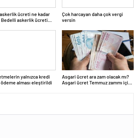
 askerlik ücreti ne kadar
Çok harcayan daha çok vergi
 Bedelli askerlik ücreti
versin
Temmuz…
letmelerin yalnızca kredi
Asgari ücret ara zam olacak mı?
a ödeme alması eleştirildi
Asgari ücret Temmuz zammı için
kapıyı kapattı