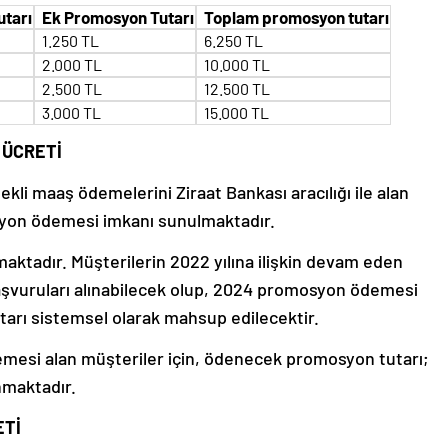
tarı
Ek Promosyon Tutarı
Toplam promosyon tutarı
1.250 TL
6.250 TL
2.000 TL
10.000 TL
2.500 TL
12.500 TL
3.000 TL
15.000 TL
 ÜCRETİ
li maaş ödemelerini Ziraat Bankası aracılığı ile alan
syon ödemesi imkanı sunulmaktadır.
aktadır. Müşterilerin 2022 yılına ilişkin devam eden
şvuruları alınabilecek olup, 2024 promosyon ödemesi
utarı sistemsel olarak mahsup edilecektir.
mesi alan müşteriler için, ödenecek promosyon tutarı;
nmaktadır.
ETİ