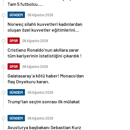
Tam 5 futbolcu….
GÜNDEM
06 Ağustos 2026
Norweç silahlı kuvvetleri kadınlardan
oluşan özel kuvvetler eğitimlerini
başlattı.
SPOR
06 Ağustos 2026
Cristiano Ronaldo’nun akıllara zarar
tüm kariyerinin istatistiğini çıkardık !
SPOR
06 Ağustos 2026
Galatasaray’a kötü haber! Monaco’dan
flaş Onyekuru kararı.
GÜNDEM
06 Ağustos 2026
Trump’tan seçim sonrası ilk mülakat
GÜNDEM
06 Ağustos 2026
Avusturya başbakanı Sebastian Kurz