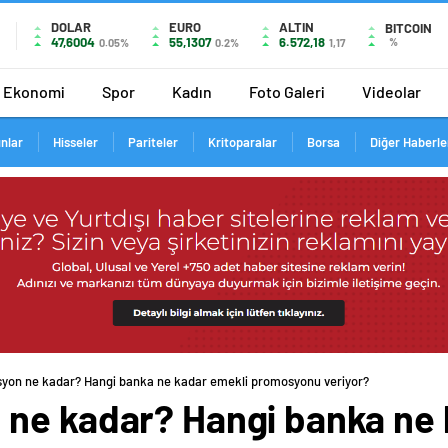
DOLAR
EURO
ALTIN
BITCOIN
47,6004
55,1307
6.572,18
%
0.05%
0.2%
1,17
Ekonomi
Spor
Kadın
Foto Galeri
Videolar
ınlar
Hisseler
Pariteler
Kritoparalar
Borsa
Diğer Haberle
yon ne kadar? Hangi banka ne kadar emekli promosyonu veriyor?
ne kadar? Hangi banka ne 