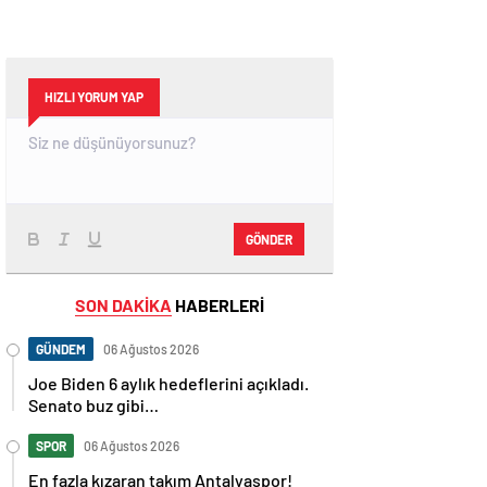
HIZLI YORUM YAP
GÖNDER
SON DAKİKA
HABERLERİ
GÜNDEM
06 Ağustos 2026
Joe Biden 6 aylık hedeflerini açıkladı.
Senato buz gibi…
SPOR
06 Ağustos 2026
En fazla kızaran takım Antalyaspor!