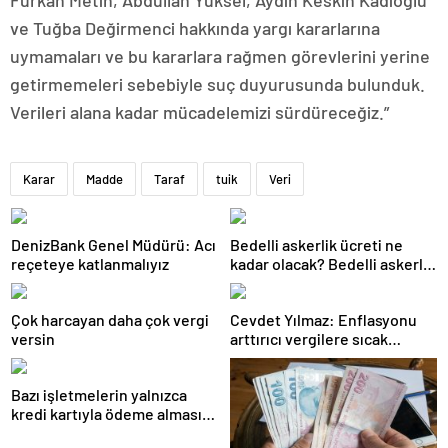
Furkan Metin, Abdullah Yüksel, Aydın Keskin Kadıoğlu
ve Tuğba Değirmenci hakkında yargı kararlarına
uymamaları ve bu kararlara rağmen görevlerini yerine
getirmemeleri sebebiyle suç duyurusunda bulunduk.
Verileri alana kadar mücadelemizi sürdüreceğiz.”
Karar
Madde
Taraf
tuik
Veri
DenizBank Genel Müdürü: Acı
Bedelli askerlik ücreti ne
reçeteye katlanmalıyız
kadar olacak? Bedelli askerlik
ücreti 2024 Temmuz…
Çok harcayan daha çok vergi
Cevdet Yılmaz: Enflasyonu
versin
arttırıcı vergilere sıcak
bakmıyoruz ama…
Bazı işletmelerin yalnızca
kredi kartıyla ödeme alması
eleştirildi