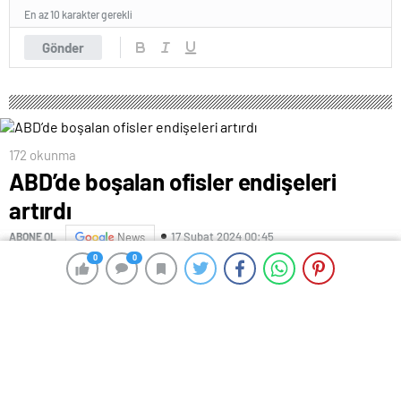
En az 10 karakter gerekli
Gönder
172 okunma
ABD’de boşalan ofisler endişeleri
artırdı
17 Şubat 2024 00:45
ABONE OL
News
0
0
0
0
Uzaktan çalışma modelinin yaygınlaşmasıyla boşalan
ofisler, ABD’de ticari gayrimenkullerin değerinin
düşmesine neden olurken, sektördeki sorunlar,
portföylerinde ticari gayrimenkul kredilerinin
yoğunlukta olduğu bankalar için endişe kaynağı oluyor.