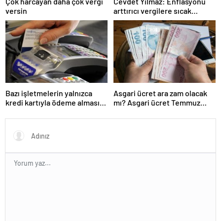
Çok harcayan daha çok vergi
Cevdet Yılmaz: Enflasyonu
versin
arttırıcı vergilere sıcak
bakmıyoruz ama…
Bazı işletmelerin yalnızca
Asgari ücret ara zam olacak
kredi kartıyla ödeme alması
mı? Asgari ücret Temmuz
eleştirildi
zammı için kapıyı kapattı