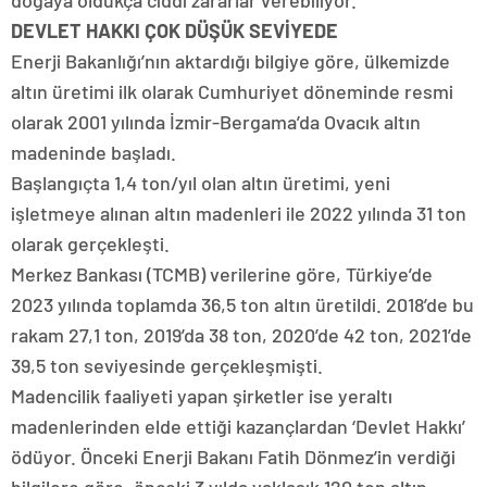
doğaya oldukça ciddi zararlar verebiliyor.
DEVLET HAKKI ÇOK DÜŞÜK SEVİYEDE
Enerji Bakanlığı’nın aktardığı bilgiye göre, ü
lkemizde
altın üretimi ilk olarak Cumhuriyet döneminde resmi
olarak 2001 yılında İzmir-Bergama’da Ovacık altın
madeninde başladı.
Başlangıçta 1,4 ton/yıl olan altın üretimi, yeni
işletmeye alınan altın madenleri ile 2022 yılında 31 ton
olarak gerçekleşti.
Merkez Bankası (TCMB) verilerine göre, Türkiye’de
2023 yılında toplamda 36,5 ton altın üretildi. 2018’de bu
rakam 27,1 ton, 2019’da 38 ton, 2020’de 42 ton, 2021’de
39,5 ton seviyesinde gerçekleşmişti.
Madencilik faaliyeti yapan şirketler ise yeraltı
madenlerinden elde ettiği kazançlardan ‘Devlet Hakkı’
ödüyor. Önceki Enerji Bakanı Fatih Dönmez’in verdiği