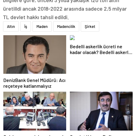
bilgilere göre, önceki 3 yılda yaklaşık 120 ton altın
üretilldi ancak 2018-2022 arasında sadece 2,5 milyar
TL devlet hakkı tahsil edildi.
Altın
İş
Maden
Madencilik
Şirket
Bedelli askerlik ücreti ne
kadar olacak? Bedelli askerlik
ücreti 2024 Temmuz…
DenizBank Genel Müdürü: Acı
reçeteye katlanmalıyız