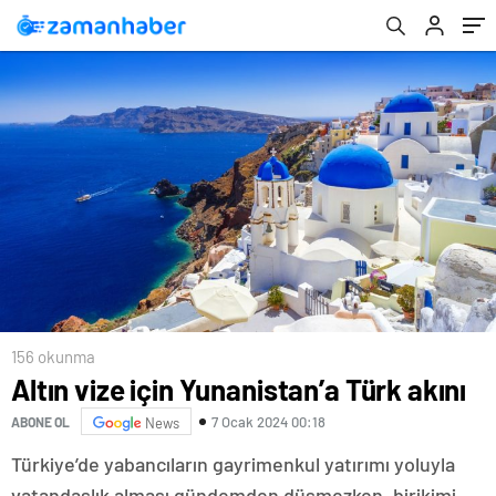
156 okunma
Altın vize için Yunanistan’a Türk akını
7 Ocak 2024 00:18
ABONE OL
News
Türkiye’de yabancıların gayrimenkul yatırımı yoluyla
vatandaşlık alması gündemden düşmezken, birikimi