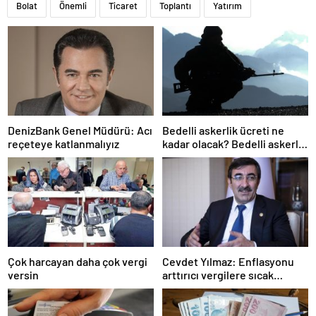
Bolat
Önemli
Ticaret
Toplantı
Yatırım
DenizBank Genel Müdürü: Acı
Bedelli askerlik ücreti ne
reçeteye katlanmalıyız
kadar olacak? Bedelli askerlik
ücreti 2024 Temmuz…
Çok harcayan daha çok vergi
Cevdet Yılmaz: Enflasyonu
versin
arttırıcı vergilere sıcak
bakmıyoruz ama…