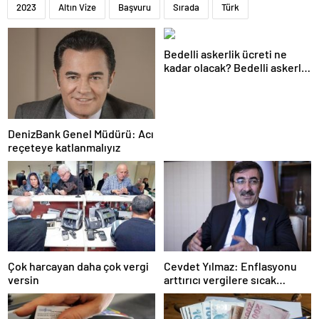
2023
Altın Vize
Başvuru
Sırada
Türk
Bedelli askerlik ücreti ne
kadar olacak? Bedelli askerlik
ücreti 2024 Temmuz…
DenizBank Genel Müdürü: Acı
reçeteye katlanmalıyız
Çok harcayan daha çok vergi
Cevdet Yılmaz: Enflasyonu
versin
arttırıcı vergilere sıcak
bakmıyoruz ama…