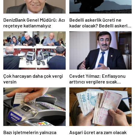
DenizBank Genel Müdürü: Acı
Bedelli askerlik ücreti ne
reçeteye katlanmalıyız
kadar olacak? Bedelli askerlik
ücreti 2024 Temmuz…
Çok harcayan daha çok vergi
Cevdet Yılmaz: Enflasyonu
versin
arttırıcı vergilere sıcak
bakmıyoruz ama…
Bazı işletmelerin yalnızca
Asgari ücret ara zam olacak