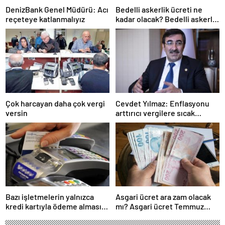
DenizBank Genel Müdürü: Acı
Bedelli askerlik ücreti ne
reçeteye katlanmalıyız
kadar olacak? Bedelli askerlik
ücreti 2024 Temmuz…
Çok harcayan daha çok vergi
Cevdet Yılmaz: Enflasyonu
versin
arttırıcı vergilere sıcak
bakmıyoruz ama…
Bazı işletmelerin yalnızca
Asgari ücret ara zam olacak
kredi kartıyla ödeme alması
mı? Asgari ücret Temmuz
eleştirildi
zammı için kapıyı kapattı