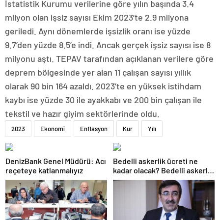
İstatistik Kurumu verilerine göre yılın başında 3.4
milyon olan işsiz sayısı Ekim 2023’te 2.9 milyona
geriledi. Aynı dönemlerde işsizlik oranı ise yüzde
9.7’den yüzde 8.5’e indi. Ancak gerçek işsiz sayısı ise 8
milyonu aştı. TEPAV tarafından açıklanan verilere göre
deprem bölgesinde yer alan 11 çalışan sayısı yıllık
olarak 90 bin 164 azaldı. 2023’te en yüksek istihdam
kaybı ise yüzde 30 ile ayakkabı ve 200 bin çalışan ile
tekstil ve hazır giyim sektörlerinde oldu.
2023
Ekonomi
Enflasyon
Kur
Yılı
DenizBank Genel Müdürü: Acı
Bedelli askerlik ücreti ne
reçeteye katlanmalıyız
kadar olacak? Bedelli askerlik
ücreti 2024 Temmuz…