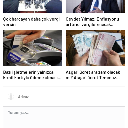
Çok harcayan daha çok vergi
Cevdet Yılmaz: Enflasyonu
versin
arttırıcı vergilere sıcak
bakmıyoruz ama…
Bazı işletmelerin yalnızca
Asgari ücret ara zam olacak
kredi kartıyla ödeme alması
mı? Asgari ücret Temmuz
eleştirildi
zammı için kapıyı kapattı