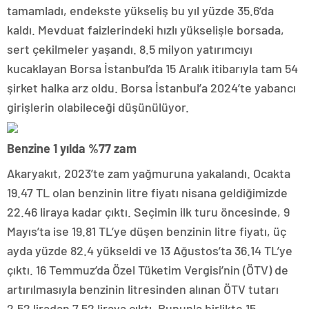
tamamladı, endekste yükseliş bu yıl yüzde 35.6’da
kaldı. Mevduat faizlerindeki hızlı yükselişle borsada,
sert çekilmeler yaşandı. 8.5 milyon yatırımcıyı
kucaklayan Borsa İstanbul’da 15 Aralık itibarıyla tam 54
şirket halka arz oldu. Borsa İstanbul’a 2024’te yabancı
girişlerin olabileceği düşünülüyor.
Benzine 1 yılda %77 zam
Akaryakıt, 2023’te zam yağmuruna yakalandı. Ocakta
19.47 TL olan benzinin litre fiyatı nisana geldiğimizde
22.46 liraya kadar çıktı. Seçimin ilk turu öncesinde, 9
Mayıs’ta ise 19.81 TL’ye düşen benzinin litre fiyatı, üç
ayda yüzde 82.4 yükseldi ve 13 Ağustos’ta 36.14 TL’ye
çıktı. 16 Temmuz’da Özel Tüketim Vergisi’nin (ÖTV) de
artırılmasıyla benzinin litresinden alınan ÖTV tutarı
2.52 liradan 7.52 liraya çıktı. Bununla birlikte 15