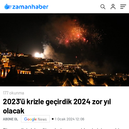
177 okunma
2023’ü krizle geçirdik 2024 zor yıl
olacak
1 Ocak 2024 12:06
ABONE OL
News