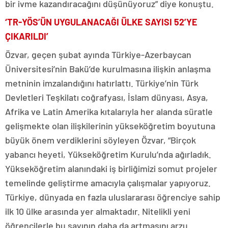
bir ivme kazandıracağını düşünüyoruz” diye konuştu.
‘TR-YÖS’ÜN UYGULANACAĞI ÜLKE SAYISI 52’YE
ÇIKARILDI’
Özvar, geçen şubat ayında Türkiye-Azerbaycan
Üniversitesi’nin Bakü’de kurulmasına ilişkin anlaşma
metninin imzalandığını hatırlattı. Türkiye’nin Türk
Devletleri Teşkilatı coğrafyası, İslam dünyası, Asya,
Afrika ve Latin Amerika kıtalarıyla her alanda süratle
gelişmekte olan ilişkilerinin yükseköğretim boyutuna
büyük önem verdiklerini söyleyen Özvar, “Birçok
yabancı heyeti, Yükseköğretim Kurulu’nda ağırladık.
Yükseköğretim alanındaki iş birliğimizi somut projeler
temelinde geliştirme amacıyla çalışmalar yapıyoruz.
Türkiye, dünyada en fazla uluslararası öğrenciye sahip
ilk 10 ülke arasında yer almaktadır. Nitelikli yeni
öğrencilerle bu sayının daha da artmasını arzu