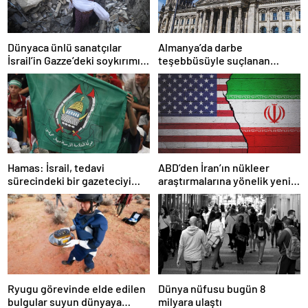
Dünyaca ünlü sanatçılar
Almanya’da darbe
İsrail’in Gazze’deki soykırımını
teşebbüsüyle suçlanan
kınadı
örgüte ait dernek yasaklandı
Hamas: İsrail, tedavi
ABD’den İran’ın nükleer
sürecindeki bir gazeteciyi
araştırmalarına yönelik yeni
öldürerek savaş suçu
yaptırımlar
işlemiştir
Ryugu görevinde elde edilen
Dünya nüfusu bugün 8
bulgular suyun dünyaya
milyara ulaştı