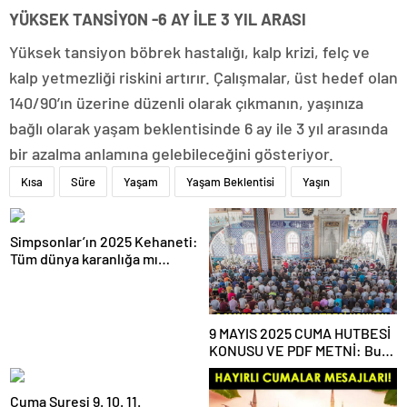
YÜKSEK TANSİYON -6 AY İLE 3 YIL ARASI
Yüksek tansiyon böbrek hastalığı, kalp krizi, felç ve
kalp yetmezliği riskini artırır. Çalışmalar, üst hedef olan
140/90’ın üzerine düzenli olarak çıkmanın, yaşınıza
bağlı olarak yaşam beklentisinde 6 ay ile 3 yıl arasında
bir azalma anlamına gelebileceğini gösteriyor.
Kısa
Süre
Yaşam
Yaşam Beklentisi
Yaşın
Simpsonlar’ın 2025 Kehaneti:
Tüm dünya karanlığa mı
gömülecek?
9 MAYIS 2025 CUMA HUTBESİ
KONUSU VE PDF METNİ: Bu
haftaki Cuma hutbesi konusu
ne?
Cuma Suresi 9. 10. 11.