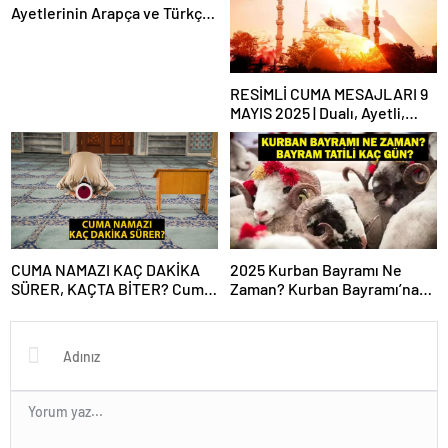
Ayetlerinin Arapça ve Türkçe
Okunuşu ile Meali: Cuma
Suresinin Anlamı ve Fazileti
Nedir?
RESİMLİ CUMA MESAJLARI 9
MAYIS 2025 | Dualı, Ayetli,
Hadisli, Yazılı, En Yeni Cuma
Mesajları ve Sözleri!
CUMA NAMAZI KAÇ DAKİKA
2025 Kurban Bayramı Ne
SÜRER, KAÇTA BİTER? Cuma
Zaman? Kurban Bayramı’na
Vakti Ne Zaman Biter? Cuma
Kaç Gün Kaldı, Bayram Tatili
Namazı Süresi Diyanet!
Kaç Gün? 2025 Dini Günler
Takvimi