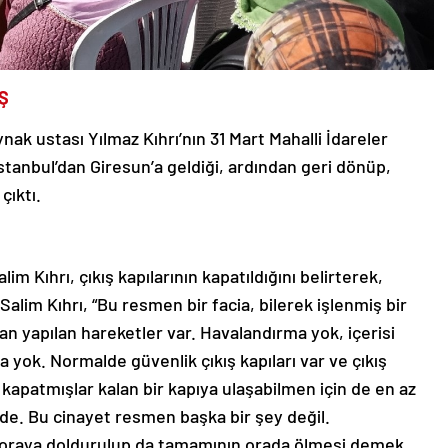
Ş
ak ustası Yılmaz Kıhrı’nın 31 Mart Mahalli İdareler
stanbul’dan Giresun’a geldiği, ardından geri dönüp,
 çıktı.
im Kıhrı, çıkış kapılarının kapatıldığını belirterek,
Salim Kıhrı, “Bu resmen bir facia, bilerek işlenmiş bir
an yapılan hareketler var. Havalandırma yok, içerisi
yok. Normalde güvenlik çıkış kapıları var ve çıkış
ni kapatmışlar kalan bir kapıya ulaşabilmen için de en az
de. Bu cinayet resmen başka bir şey değil.
in oraya doldurulup da tamamının orada ölmesi demek,