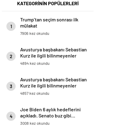
KATEGORİNİN POPÜLERLERİ
Trump’tan seçim sonrası ilk
mülakat
1
7906 kez okundu
Avusturya başbakanı Sebastian
Kurz ile ilgili bilinmeyenler
2
4894 kez okundu
Avusturya başbakanı Sebastian
Kurz ile ilgili bilinmeyenler
3
4857 kez okundu
Joe Biden 6 aylık hedeflerini
açıkladı. Senato buz gibi…
4
3008 kez okundu