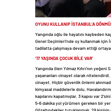
OYUNU KULLANIP İSTANBUL’A DÖNMÜ
Yangında oğlu ile hayatını kaybeden kayn
Genel Seçimleri’nde oy kullanmak için İ
tadilatta çalışmaya devam ettiği ortaya
’17 YAŞINDA ÇOCUK BİLE VAR’
Yangında ölen Yılmaz Kıhrı’nın yeğeni Sal
yaşananları cinayet olarak nitelendirdi. 
cinayet. Hiçbir güvenlik önlemi alınmad
kimyasal maddelerle dolu. Havalandırma 
kapılarını kapatmışlar. 3 kapısı var 2’si
5-6 dakika yol yürümen gereken bir yer
Gözaltındakiler tutuklanmalı. 29 kişin