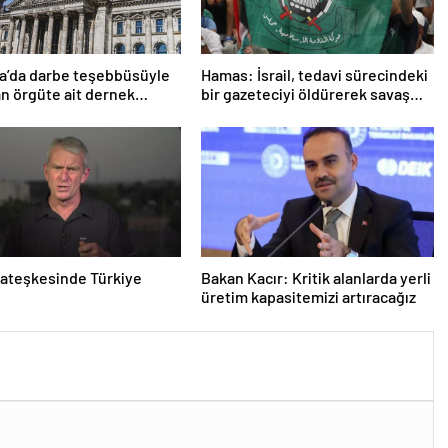
a’da darbe teşebbüsüyle
Hamas: İsrail, tedavi sürecindeki
n örgüte ait dernek
bir gazeteciyi öldürerek savaş
ndı
suçu işlemiştir
ateşkesinde Türkiye
Bakan Kacır: Kritik alanlarda yerli
üretim kapasitemizi artıracağız