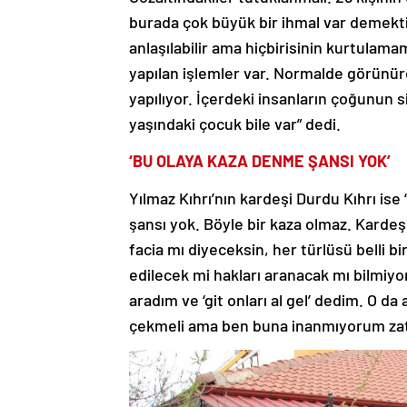
burada çok büyük bir ihmal var demektir.
anlaşılabilir ama hiçbirisinin kurtulama
yapılan işlemler var. Normalde görünürde
yapılıyor. İçerdeki insanların çoğunun si
yaşındaki çocuk bile var” dedi.
‘BU OLAYA KAZA DENME ŞANSI YOK’
Yılmaz Kıhrı’nın kardeşi Durdu Kıhrı is
şansı yok. Böyle bir kaza olmaz. Kardeşi
facia mı diyeceksin, her türlüsü belli bi
edilecek mi hakları aranacak mı bilmiy
aradım ve ‘git onları al gel’ dedim. O da 
çekmeli ama ben buna inanmıyorum zate