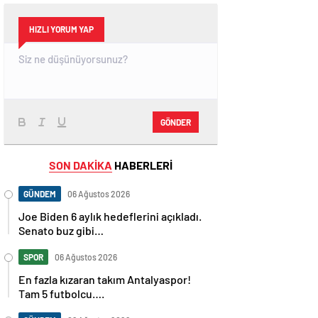
HIZLI YORUM YAP
GÖNDER
SON DAKİKA
HABERLERİ
GÜNDEM
06 Ağustos 2026
Joe Biden 6 aylık hedeflerini açıkladı.
Senato buz gibi…
SPOR
06 Ağustos 2026
En fazla kızaran takım Antalyaspor!
Tam 5 futbolcu….