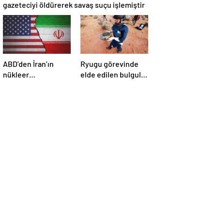
gazeteciyi öldürerek savaş suçu işlemiştir
ABD’den İran’ın
Ryugu görevinde
nükleer
elde edilen bulgular
araştırmalarına
suyun dünyaya
yönelik yeni
asteroitlerce
yaptırımlar
getirilmiş
olabileceğini
gösteriyor