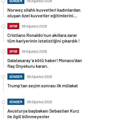
GÜNDEM
06 Ağustos 2026
Norweç silahlı kuvvetleri kadınlardan
oluşan özel kuvvetler eğitimlerini
başlattı.
SPOR
06 Ağustos 2026
Cristiano Ronaldo’nun akıllara zarar
tüm kariyerinin istatistiğini çıkardık !
SPOR
06 Ağustos 2026
Galatasaray’a kötü haber! Monaco’dan
flaş Onyekuru kararı.
GÜNDEM
06 Ağustos 2026
Trump’tan seçim sonrası ilk mülakat
GÜNDEM
06 Ağustos 2026
Avusturya başbakanı Sebastian Kurz
ile ilgili bilinmeyenler