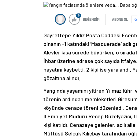
0
BEĞENDİM
ABONE OL
Gayrettepe Yıldız Posta Caddesi Esente
binanın -1 katındaki ‘Masquerade’ adlı g
Alevler kısa sürede büyürken, o sırada 
İhbar üzerine adrese çok sayıda itfaiye,
hayatını kaybetti, 2 kişi ise yaralandı. Y
gözaltına alındı.
Yangında yaşamını yitiren Yılmaz Kıhrı 
törenin ardından memleketleri Giresun’a
köyünde cenaze töreni düzenledi. Cena
İl Emniyet Müdürü Recep Güzelyazıcı, 
kişi katıldı. Cenazeye gelenler, acılı ail
Müftüsü Selçuk Kılıçbay tarafından öğl