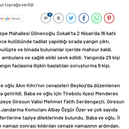
0
News
pe Mahallesi Gönenoğlu Sokak’ta 2 Nisan’da 16 katlı
ece kulübünde tadilat yapıldığı sırada yangın çıktı.
kulüpte ve binada bulunanlar içeride mahsur kaldı.
 ambulans ve sağlık ekibi sevk edildi. Yangında 29 kişi
angın faciasına ilişkin başlatılan soruşturma 9 kişi,
ve oğlu Akın Kıhrı’nın cenazeleri Beykoz’da düzenlenen
 getirildi. Baba ve oğlu için Tirebolu ilçesi Menderes
zeye Giresun Valisi Mehmet Fatih Serdengeçti, Giresun
İl Jandarma Komutanı Albay Özgür Özer ve çok sayıda
e fertlerine taziye dileklerinde bulundu. Baba ve oğlu, İl
e namazı sonrası kıldırılan cenaze namazının ardından,