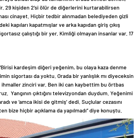
 29 kişiden 2’si ölür de diğerlerini kurtarabilirsen
ması cinayet. Hiçbir tedbir alınmadan belediyeden gizli
ki kapıları kapatmışlar ve arka kapıdan giriş çıkış
gortasız çalıştığı bir yer. Kimliği olmayan insanlar var. 17
e “Birisi kardeşim diğeri yeğenim, bu olaya kaza denme
min sigortası da yoktu. Orada bir yanlışlık mı diyeceksin
r ihmaller zinciri var. Ben iki can kaybettim bu örtbas
oruz. Yangının çıktığını televizyondan duydum. Yeğenimi
aradı ve ‘amca ikisi de gitmiş’ dedi. Suçlular cezasını
n bize hiçbir açıklama da yapılmadı” diye konuştu.