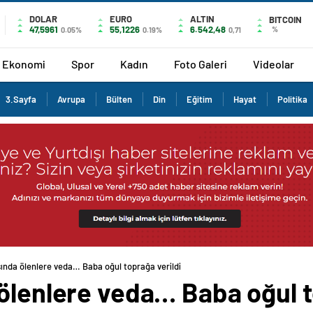
DOLAR
EURO
ALTIN
BITCOIN
47,5961
55,1226
6.542,48
%
0.05%
0.19%
0,71
Ekonomi
Spor
Kadın
Foto Galeri
Videolar
3.Sayfa
Avrupa
Bülten
Din
Eğitim
Hayat
Politika
ında ölenlere veda… Baba oğul toprağa verildi
ölenlere veda… Baba oğul t