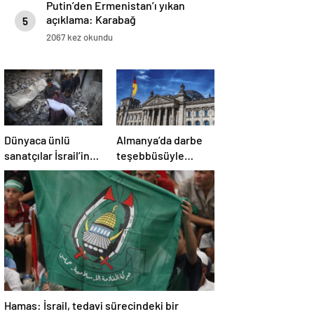
Putin’den Ermenistan’ı yıkan
açıklama: Karabağ
5
Azerbaycan’ın ayrılmaz bir
2067 kez okundu
parçasıdır!
Dünyaca ünlü
Almanya’da darbe
sanatçılar İsrail’in
teşebbüsüyle
Gazze’deki
suçlanan örgüte ait
soykırımını kınadı
dernek yasaklandı
Hamas: İsrail, tedavi sürecindeki bir