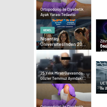
Ortopodoloji İle Diyabetik
Ayak Yarası Tedavisi
GENEL
Nişantaşı
Zihn
Üniversitesi’nden 2026
Serjoy : Diji
Ötes
YKS Adaylarına Çifte
Aja
Güvence: Sabit Ücret
Aja
ve Kesintisiz Burs
Tas
25 Yıllık Miras Davasında
Gözler Temmuz Ayındaki
UET
Karar Duruşmasına Çevrildi
İle 
Yazı
Ortopodoloji İle Diyabetik