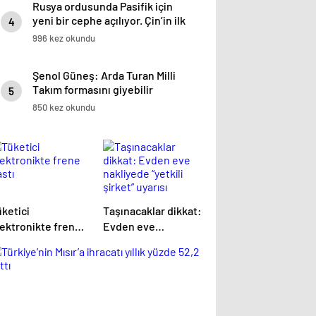
Rusya ordusunda Pasifik için
yeni bir cephe açılıyor. Çin’in ilk
4
tepkisi!
996 kez okundu
Şenol Güneş: Arda Turan Milli
Takım formasını giyebilir
5
850 kez okundu
ketici
Taşınacaklar dikkat:
lektronikte frene
Evden eve
stı
nakliyede “yetkili
şirket” uyarısı