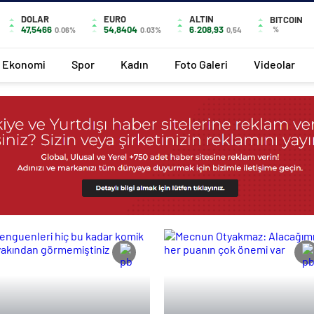
DOLAR
EURO
ALTIN
BITCOIN
47,5466
54,8404
6.208,93
%
0.06%
0.03%
0,54
Ekonomi
Spor
Kadın
Foto Galeri
Videolar