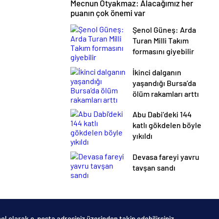
Mecnun Otyakmaz: Alacağımız her
puanın çok önemi var
Şenol Güneş: Arda
Turan Milli Takım
formasını giyebilir
İkinci dalganın
yaşandığı Bursa’da
ölüm rakamları arttı
Abu Dabi’deki 144
katlı gökdelen böyle
yıkıldı
Devasa fareyi yavru
tavşan sandı
el olarak e-posta adresiniz üzerinden takip edebilirsiniz.