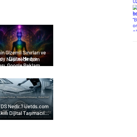
in Gizemli Sınırları ve
tal Medya
i : Nasılnedir.com
nsı, Google Reklam
nsı, SEO Ajansı ve Web
arım Ajansı
DS Nedir ? Uetds.com
Akıllı Dijital Taşımacılık
lımı