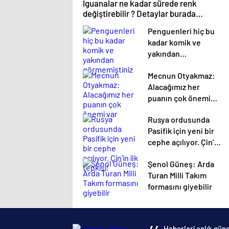
İguanalar ne kadar sürede renk
değiştirebilir ? Detaylar burada…
Penguenleri hiç bu
kadar komik ve
yakından
görmemiştiniz
Mecnun Otyakmaz:
Alacağımız her
puanın çok önemi
var
Rusya ordusunda
Pasifik için yeni bir
cephe açılıyor. Çin’in
ilk tepkisi!
Şenol Güneş: Arda
Turan Milli Takım
formasını giyebilir
Haberleri anlık günc