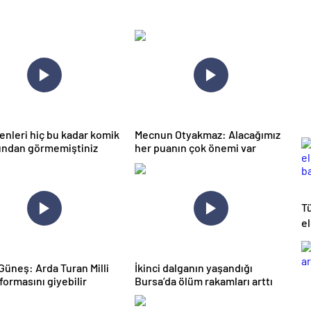
nleri hiç bu kadar komik
Mecnun Otyakmaz: Alacağımız
ından görmemiştiniz
her puanın çok önemi var
Tü
e
ba
Güneş: Arda Turan Milli
İkinci dalganın yaşandığı
formasını giyebilir
Bursa’da ölüm rakamları arttı