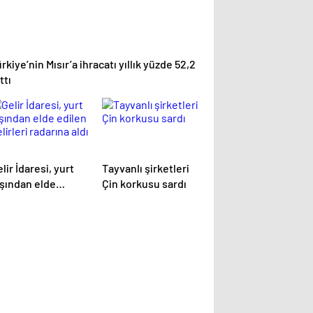
rkiye’nin Mısır’a ihracatı yıllık yüzde 52,2
ttı
lir İdaresi, yurt
Tayvanlı şirketleri
ışından elde
Çin korkusu sardı
ilen gelirleri
darına aldı