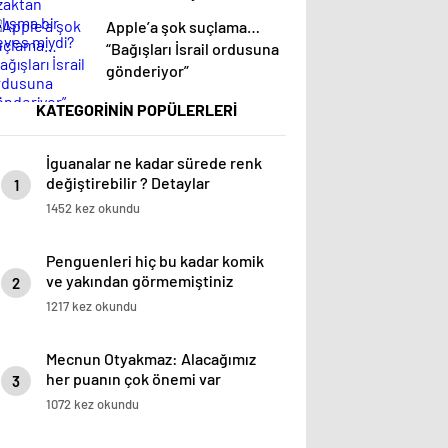
Apple’a şok suçlama…
“Bağışları İsrail ordusuna
gönderiyor”
KATEGORİNİN POPÜLERLERİ
İguanalar ne kadar sürede renk
değiştirebilir ? Detaylar
1
burada…
1452 kez okundu
Penguenleri hiç bu kadar komik
ve yakından görmemiştiniz
2
1217 kez okundu
Mecnun Otyakmaz: Alacağımız
her puanın çok önemi var
3
1072 kez okundu