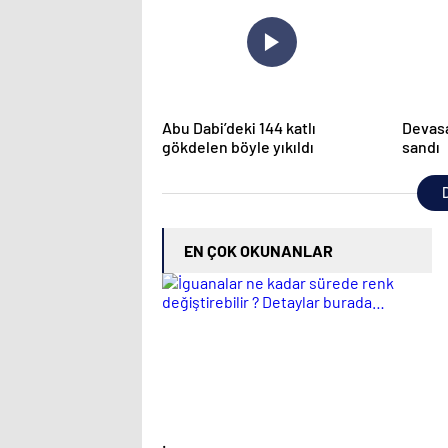
Abu Dabi’deki 144 katlı
Devasa
gökdelen böyle yıkıldı
sandı
D
EN ÇOK OKUNANLAR