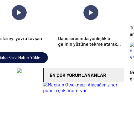
Tü
ar
 fareyi yavru tavşan
Dans sırasında yanlışlıkla
gelinin yüzüne tekme atarak
düğünü mahvetti
aha Fazla Haber Yükle
Ge
EN ÇOK YORUMLANANLAR
d
ed
ra