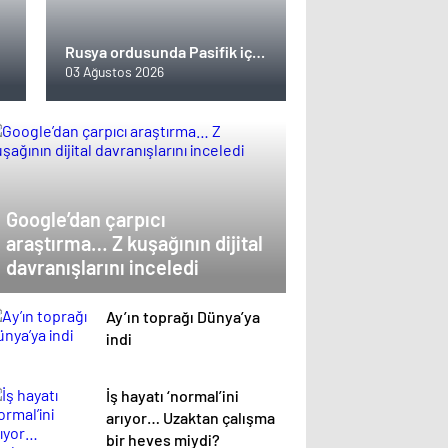
Rusya ordusunda Pasifik için
yeni bir cephe açılıyor. Çin’in
03 Ağustos 2026
ilk tepkisi!
Google’dan çarpıcı
araştırma… Z kuşağının dijital
davranışlarını inceledi
Ay’ın toprağı Dünya’ya
indi
İş hayatı ‘normal’ini
arıyor… Uzaktan çalışma
bir heves miydi?