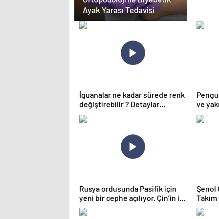
Ayak Yarası Tedavisi
İguanalar ne kadar sürede renk
Pengue
değiştirebilir ? Detaylar
ve yak
burada…
Rusya ordusunda Pasifik için
Şenol 
yeni bir cephe açılıyor. Çin’in ilk
Takım 
tepkisi!