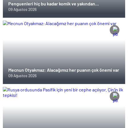
Penguenleri hiç bu kadar komik ve yakından
görmemiştiniz
09 Ağustos 2026
Mecnun Otyakmaz: Alacağımız her puanın çok önemi var
09 Ağustos 2026