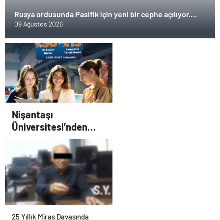
Rusya ordusunda Pasifik için yeni bir cephe açılıyor.
Çin’in ilk tepkisi!
09 Ağustos 2026
Nişantaşı
Üniversitesi’nden
2026 YKS Adaylarına
Çifte Güvence: Sabit
Ücret ve Kesintisiz
Burs
25 Yıllık Miras Davasında