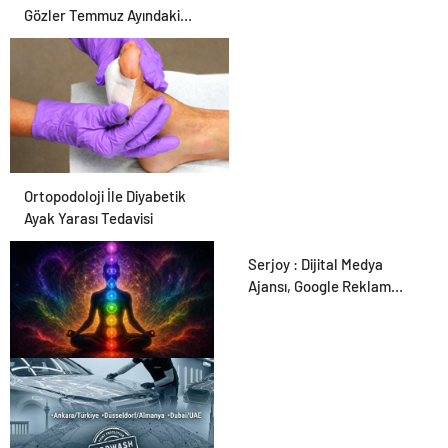
Gözler Temmuz Ayındaki
Karar Duruşmasına Çevrildi
Ortopodoloji İle Diyabetik
Ayak Yarası Tedavisi
Serjoy : Dijital Medya
Ajansı, Google Reklam
Ajansı, SEO Ajansı ve Web
Tasarım Ajansı
Zihnin Gizemli Sınırları ve
Ötesi : Nasılnedir.com