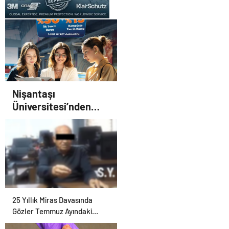
UETDS Nedir ? Uetds.com
İle Akıllı Dijital Taşımacılık
Yazılımı
Nişantaşı
Üniversitesi’nden
2026 YKS Adaylarına
Çifte Güvence: Sabit
Ücret ve Kesintisiz
Burs
25 Yıllık Miras Davasında
Gözler Temmuz Ayındaki
Karar Duruşmasına Çevrildi