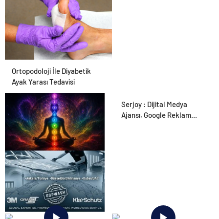
Ortopodoloji İle Diyabetik
Ayak Yarası Tedavisi
Serjoy : Dijital Medya
Ajansı, Google Reklam
Ajansı, SEO Ajansı ve Web
Tasarım Ajansı
Zihnin Gizemli Sınırları ve
Ötesi : Nasılnedir.com