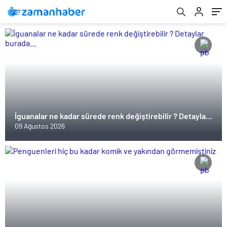
İguanalar ne kadar sürede renk değiştirebilir ? Detaylar
burada…
09 Ağustos 2026