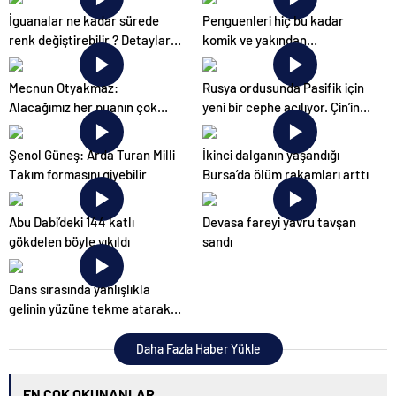
UETDS Nedir ? Uetds.com
İguanalar ne kadar sürede
Penguenleri hiç bu kadar
İle Akıllı Dijital Taşımacılık
renk değiştirebilir ? Detaylar
komik ve yakından
Yazılımı
burada…
görmemiştiniz
Mecnun Otyakmaz:
Rusya ordusunda Pasifik için
Alacağımız her puanın çok
yeni bir cephe açılıyor. Çin’in
önemi var
ilk tepkisi!
Şenol Güneş: Arda Turan Milli
İkinci dalganın yaşandığı
Takım formasını giyebilir
Bursa’da ölüm rakamları arttı
Abu Dabi’deki 144 katlı
Devasa fareyi yavru tavşan
gökdelen böyle yıkıldı
sandı
Dans sırasında yanlışlıkla
gelinin yüzüne tekme atarak
düğünü mahvetti
Daha Fazla Haber Yükle
EN ÇOK OKUNANLAR