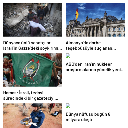
Dünyaca ünlü sanatçılar
Almanya’da darbe
İsrail’in Gazze’deki soykırımını
teşebbüsüyle suçlanan
kınadı
örgüte ait dernek yasaklandı
ABD’den İran’ın nükleer
araştırmalarına yönelik yeni
yaptırımlar
Hamas: İsrail, tedavi
sürecindeki bir gazeteciyi
öldürerek savaş suçu
işlemiştir
Dünya nüfusu bugün 8
milyara ulaştı