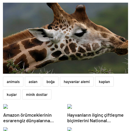
animals
aslan
boğa
hayvanlar alemi
kaplan
kuşlar
minik dostlar
Amazon örümceklerinin
Hayvanların ilginç çiftleşme
esrarengiz dünyalarına
biçimlerini National
gitmeye hazır olun.
Geographic görüntüledi.