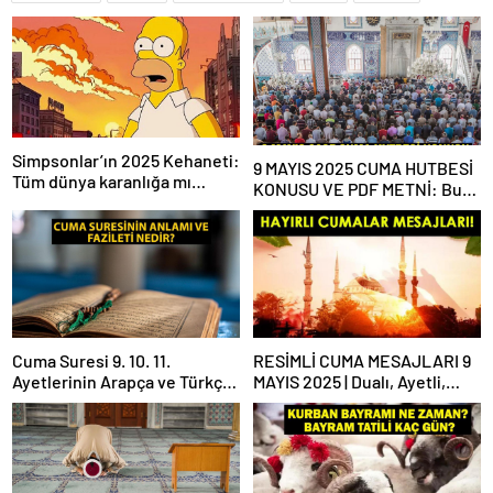
Simpsonlar’ın 2025 Kehaneti:
9 MAYIS 2025 CUMA HUTBESİ
Tüm dünya karanlığa mı
KONUSU VE PDF METNİ: Bu
gömülecek?
haftaki Cuma hutbesi konusu
ne?
Cuma Suresi 9. 10. 11.
RESİMLİ CUMA MESAJLARI 9
Ayetlerinin Arapça ve Türkçe
MAYIS 2025 | Dualı, Ayetli,
Okunuşu ile Meali: Cuma
Hadisli, Yazılı, En Yeni Cuma
Suresinin Anlamı ve Fazileti
Mesajları ve Sözleri!
Nedir?