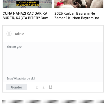
CUMA NAMAZI KAÇ DAKİKA
2025 Kurban Bayramı Ne
SÜRER, KAÇTA BİTER? Cuma
Zaman? Kurban Bayramı’na
Vakti Ne Zaman Biter? Cuma
Kaç Gün Kaldı, Bayram Tatili
Namazı Süresi Diyanet!
Kaç Gün? 2025 Dini Günler
Takvimi
En az 10 karakter gerekli
Gönder