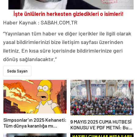
İşte ünlülerin herkesten gizledikleri o isimleri!
Haber Kaynak : SABAH.COM.TR
“Yayınlanan tüm haber ve diğer içerikler ile ilgili olarak
yasal bildirimlerinizi bize iletişim sayfası üzerinden
iletiniz. En kısa süre içerisinde bildirimlerinize geri
dönüş sağlanılacaktır.”
Seda Sayan
Simpsonlar’ın 2025 Kehaneti:
9 MAYIS 2025 CUMA HUTBESİ
Tüm dünya karanlığa mı
KONUSU VE PDF METNİ: Bu
gömülecek?
haftaki Cuma hutbesi konusu