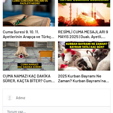
ne?
Cuma Suresi 9. 10. 11.
RESİMLİ CUMA MESAJLARI 9
Ayetlerinin Arapça ve Türkçe
MAYIS 2025 | Dualı, Ayetli,
Okunuşu ile Meali: Cuma
Hadisli, Yazılı, En Yeni Cuma
Suresinin Anlamı ve Fazileti
Mesajları ve Sözleri!
Nedir?
CUMA NAMAZI KAÇ DAKİKA
2025 Kurban Bayramı Ne
SÜRER, KAÇTA BİTER? Cuma
Zaman? Kurban Bayramı’na
Vakti Ne Zaman Biter? Cuma
Kaç Gün Kaldı, Bayram Tatili
Namazı Süresi Diyanet!
Kaç Gün? 2025 Dini Günler
Takvimi