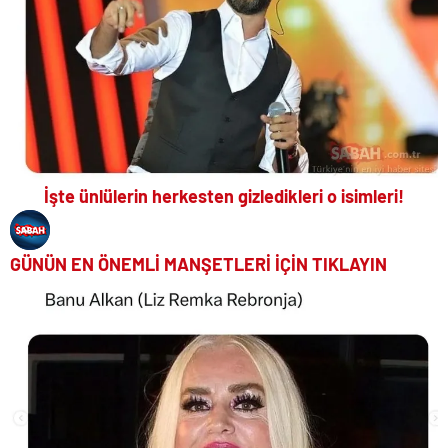
İşte ünlülerin herkesten gizledikleri o isimleri!
GÜNÜN EN ÖNEMLİ MANŞETLERİ İÇİN TIKLAYIN