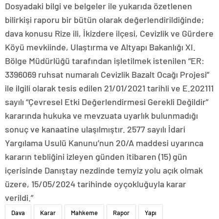
Dosyadaki bilgi ve belgeler ile yukarıda özetlenen
bilirkişi raporu bir bütün olarak değerlendirildiğinde;
dava konusu Rize ili, İkizdere ilçesi, Cevizlik ve Gürdere
Köyü mevkiinde, Ulaştırma ve Altyapı Bakanlığı XI.
Bölge Müdürlüğü tarafından işletilmek istenilen “ER:
3396069 ruhsat numaralı Cevizlik Bazalt Ocağı Projesi”
ile ilgili olarak tesis edilen 21/01/2021 tarihli ve E.202111
sayılı “Çevresel Etki Değerlendirmesi Gerekli Değildir”
kararında hukuka ve mevzuata uyarlık bulunmadığı
sonuç ve kanaatine ulaşılmıştır. 2577 sayılı İdari
Yargılama Usulü Kanunu’nun 20/A maddesi uyarınca
kararın tebliğini izleyen günden itibaren (15) gün
içerisinde Danıştay nezdinde temyiz yolu açık olmak
üzere, 15/05/2024 tarihinde oyçokluğuyla karar
verildi.”
Dava
Karar
Mahkeme
Rapor
Yapı