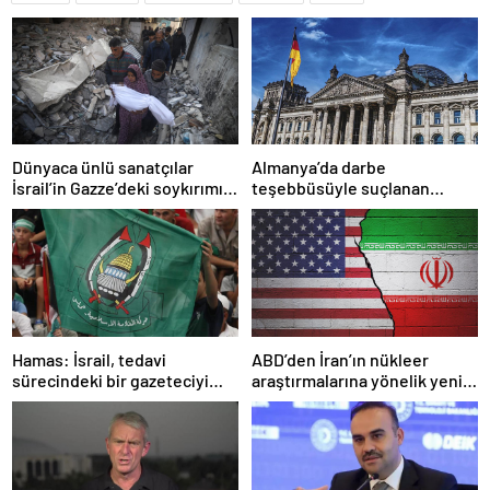
Dünyaca ünlü sanatçılar
Almanya’da darbe
İsrail’in Gazze’deki soykırımını
teşebbüsüyle suçlanan
kınadı
örgüte ait dernek yasaklandı
Hamas: İsrail, tedavi
ABD’den İran’ın nükleer
sürecindeki bir gazeteciyi
araştırmalarına yönelik yeni
öldürerek savaş suçu
yaptırımlar
işlemiştir