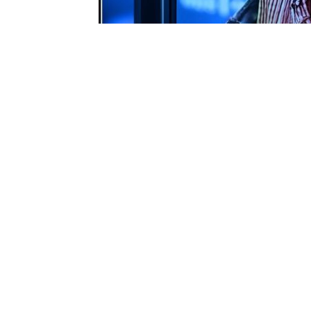
0
BEĞENDİM
ABONE OL
Nasuh Istanbuli, İstline Yapı Sanayi A.Ş
başkanlığını yaparken, Türkiye başta ol
söz ettirmeye devam ediyor. İki büyük 
özellikle Türkiye’de iş alanında önemli 
belirtti.
Türkiye’nin Sorunu Ekonomi Değil, Ahla
Nasuh Istanbuli, Türkiye’de ekonomik s
sorunu olduğunu vurguladı. “Eğer herkes
diyerek, toplumsal dayanışmanın ve ahla
dünyasında ve sosyal hayatta ahlaki so