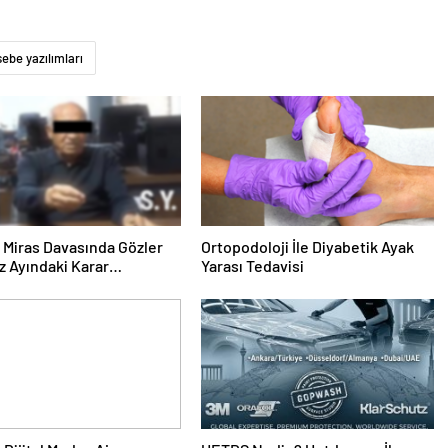
be yazılımları
ık Miras Davasında Gözler
Ortopodoloji İle Diyabetik Ayak
 Ayındaki Karar
Yarası Tedavisi
sına Çevrildi