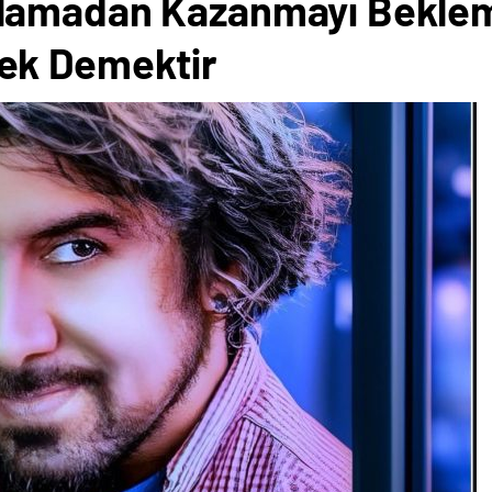
lamadan Kazanmayı Bekle
ek Demektir