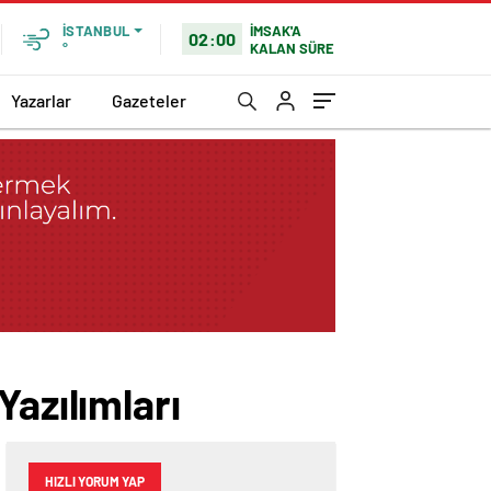
İMSAK'A
İSTANBUL
02:00
KALAN SÜRE
°
Yazarlar
Gazeteler
Yazılımları
HIZLI YORUM YAP