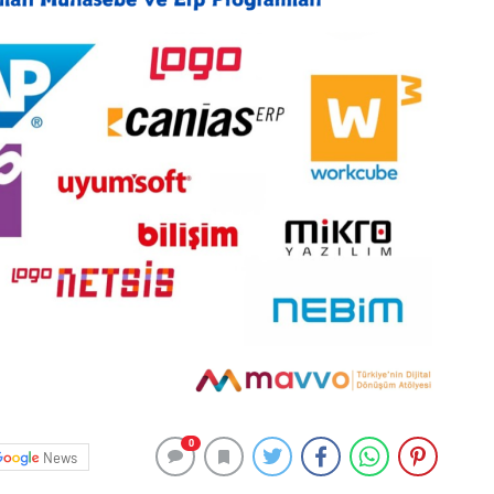
0
News