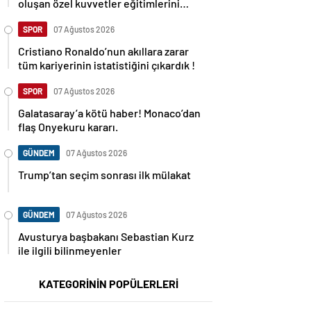
oluşan özel kuvvetler eğitimlerini
başlattı.
SPOR
07 Ağustos 2026
Cristiano Ronaldo’nun akıllara zarar
tüm kariyerinin istatistiğini çıkardık !
SPOR
07 Ağustos 2026
Galatasaray’a kötü haber! Monaco’dan
flaş Onyekuru kararı.
GÜNDEM
07 Ağustos 2026
Trump’tan seçim sonrası ilk mülakat
GÜNDEM
07 Ağustos 2026
Avusturya başbakanı Sebastian Kurz
ile ilgili bilinmeyenler
KATEGORİNİN POPÜLERLERİ