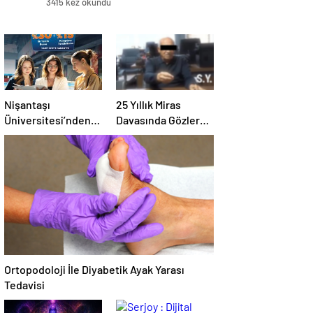
3415 kez okundu
Nişantaşı
25 Yıllık Miras
Üniversitesi’nden
Davasında Gözler
2026 YKS
Temmuz Ayındaki
Adaylarına Çifte
Karar Duruşmasına
Güvence: Sabit
Çevrildi
Ücret ve Kesintisiz
Burs
Ortopodoloji İle Diyabetik Ayak Yarası
Tedavisi