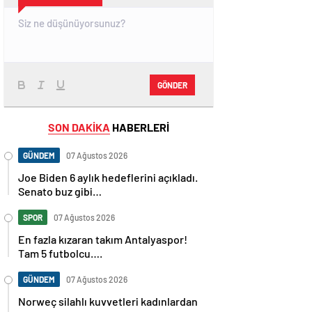
GÖNDER
SON DAKİKA
HABERLERİ
GÜNDEM
07 Ağustos 2026
Joe Biden 6 aylık hedeflerini açıkladı.
Senato buz gibi…
SPOR
07 Ağustos 2026
En fazla kızaran takım Antalyaspor!
Tam 5 futbolcu….
GÜNDEM
07 Ağustos 2026
Norweç silahlı kuvvetleri kadınlardan