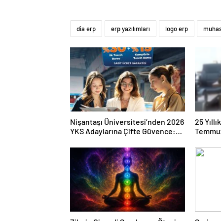
dia erp
erp yazılımları
logo erp
muhase
Nişantaşı Üniversitesi’nden 2026
25 Yıll
YKS Adaylarına Çifte Güvence:
Temmuz
Sabit Ücret ve Kesintisiz Burs
Duruşma