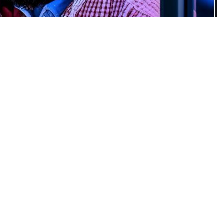
0
News
. ve Turkline Yapı Global şirketlerinin yönetim kurulu
mak üzere Körfez ülkelerine yaptığı yatırımlarla adından
şirketin lideri olarak Istanbuli, önümüzdeki dönemde de
kazanımlar sağlayacak projeler üzerinde çalıştığını
k
orunlardan ziyade ahlak eksikliğinin toplumun en büyük
 üzerine düşeni yaparsa, insanlık bizi örnek alacaktır,”
ki değerlerin önemine dikkat çekti. Istanbuli, iş
rumluluk bilinciyle hareket etmenin, toplumun genel