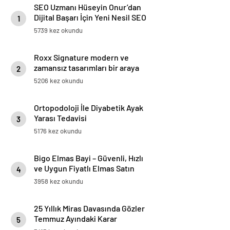
SEO Uzmanı Hüseyin Onur’dan
Dijital Başarı İçin Yeni Nesil SEO
1
Stratejileri
5739 kez okundu
Roxx Signature modern ve
zamansız tasarımları bir araya
2
getiriyor
5206 kez okundu
Ortopodoloji İle Diyabetik Ayak
Yarası Tedavisi
3
5176 kez okundu
Bigo Elmas Bayi – Güvenli, Hızlı
ve Uygun Fiyatlı Elmas Satın
4
Almanın Yeni Adresi
3958 kez okundu
25 Yıllık Miras Davasında Gözler
Temmuz Ayındaki Karar
5
Duruşmasına Çevrildi