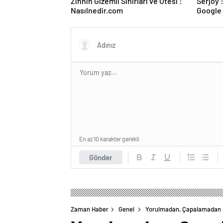
Zihnin Gizemli Sınırları ve Ötesi :
Serjoy : Dijital Medya Ajansı,
Nasılnedir.com
Google 
ve Web 
En az 10 karakter gerekli
Gönder
Zaman Haber
Genel
Yorulmadan, Çapalamadan 