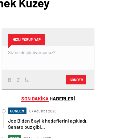
mek Kuzey
HIZLI YORUM YAP
GÖNDER
SON DAKİKA
HABERLERİ
GÜNDEM
07 Ağustos 2026
Joe Biden 6 aylık hedeflerini açıkladı.
Senato buz gibi…