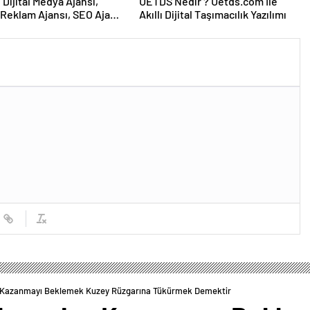
UETDS Nedir ? Uetds.com İle
Reklam Ajansı, SEO Ajansı
Akıllı Dijital Taşımacılık Yazılımı
Tasarım Ajansı
Kazanmayı Beklemek Kuzey Rüzgarına Tükürmek Demektir