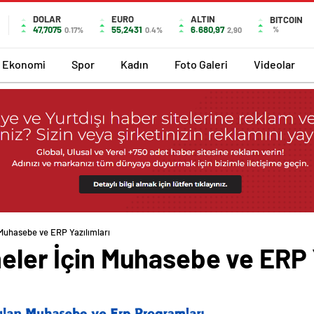
DOLAR
EURO
ALTIN
BITCOIN
47,7075
55,2431
6.680,97
%
0.17%
0.4%
2,90
Ekonomi
Spor
Kadın
Foto Galeri
Videolar
n Muhasebe ve ERP Yazılımları
meler İçin Muhasebe ve ERP 