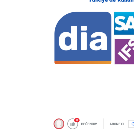
0
BEĞENDİM
ABONE OL