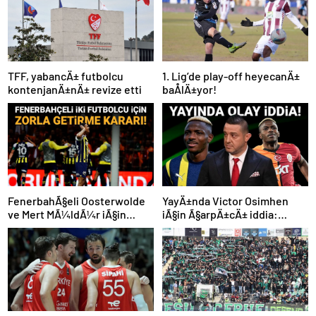
TFF, yabancÄ± futbolcu
1. Lig’de play-off heyecanÄ±
kontenjanÄ±nÄ± revize etti
baÅlÄ±yor!
FenerbahÃ§eli Oosterwolde
YayÄ±nda Victor Osimhen
ve Mert MÃ¼ldÃ¼r iÃ§in
iÃ§in Ã§arpÄ±cÄ± iddia:
olaylÄ± derbi davasÄ±nda
“Futbol tarihinin en
zorla getirme kararÄ±
bÃ¼yÃ¼k Åoku olur!”