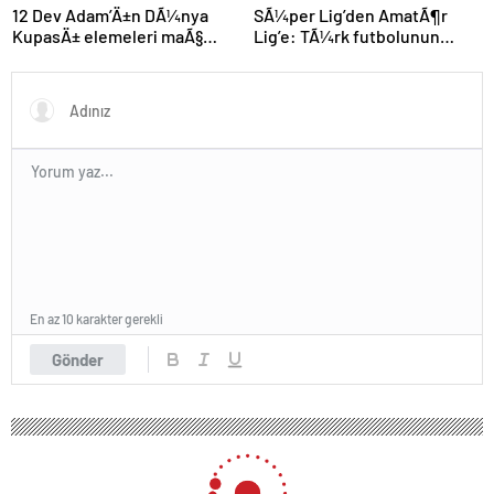
SÃ¼per Lig’den AmatÃ¶r
12 Dev Adam’Ä±n DÃ¼nya
Lig’e: TÃ¼rk futbolunun
KupasÄ± elemeleri maÃ§
kÃ¶klÃ¼ kulÃ¼pleri dibi
programÄ± aÃ§Ä±klandÄ±
gÃ¶rdÃ¼
En az 10 karakter gerekli
Gönder