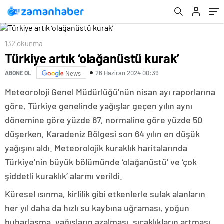
132 okunma
Türkiye artık ‘olağanüstü kurak’
26 Haziran 2024 00:39
ABONE OL
News
Meteoroloji Genel Müdürlüğü’nün nisan ayı raporlarına
göre, Türkiye genelinde yağışlar geçen yılın aynı
dönemine göre yüzde 67, normaline göre yüzde 50
düşerken, Karadeniz Bölgesi son 64 yılın en düşük
yağışını aldı. Meteorolojik kuraklık haritalarında
Türkiye’nin büyük bölümünde ‘olağanüstü’ ve ‘çok
şiddetli kuraklık’ alarmı verildi.
Küresel ısınma, kirlilik gibi etkenlerle sulak alanların
her yıl daha da hızlı su kaybına uğraması, yoğun
buharlaşma, yağışların azalması, sıcaklıkların artması