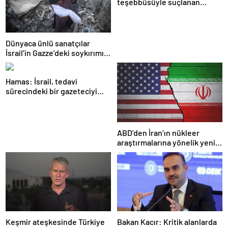
teşebbüsüyle suçlanan
örgüte ait dernek yasaklandı
Dünyaca ünlü sanatçılar
İsrail’in Gazze’deki soykırımını
kınadı
Hamas: İsrail, tedavi
sürecindeki bir gazeteciyi
öldürerek savaş suçu
işlemiştir
ABD’den İran’ın nükleer
araştırmalarına yönelik yeni
yaptırımlar
Keşmir ateşkesinde Türkiye
Bakan Kacır: Kritik alanlarda