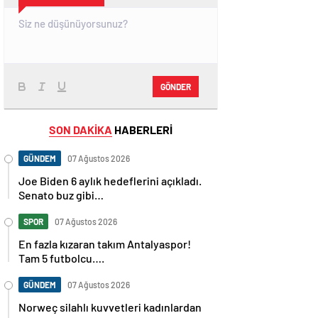
GÖNDER
SON DAKİKA
HABERLERİ
GÜNDEM
07 Ağustos 2026
Joe Biden 6 aylık hedeflerini açıkladı.
Senato buz gibi…
SPOR
07 Ağustos 2026
En fazla kızaran takım Antalyaspor!
Tam 5 futbolcu….
GÜNDEM
07 Ağustos 2026
Norweç silahlı kuvvetleri kadınlardan