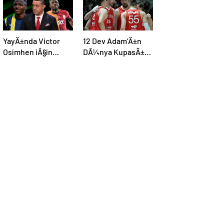
YayÄ±nda Victor
12 Dev Adam’Ä±n
Osimhen iÃ§in
DÃ¼nya KupasÄ±
Ã§arpÄ±cÄ± iddia:
elemeleri maÃ§
“Futbol tarihinin en
programÄ±
bÃ¼yÃ¼k Åoku
aÃ§Ä±klandÄ±
olur!”