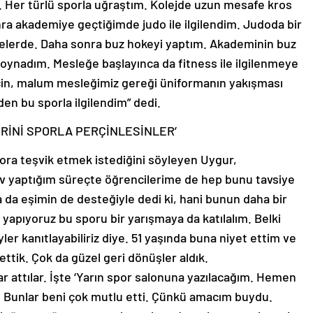
r. Her türlü sporla uğraştım. Kolejde uzun mesafe kros
nra akademiye geçtiğimde judo ile ilgilendim. Judoda bir
elerde. Daha sonra buz hokeyi yaptım. Akademinin buz
 oynadım. Mesleğe başlayınca da fitness ile ilgilenmeye
in, malum mesleğimiz gereği üniformanın yakışması
en bu sporla ilgilendim” dedi.
ERİNİ SPORLA PERÇİNLESİNLER’
pora teşvik etmek istediğini söyleyen Uygur,
ev yaptığım süreçte öğrencilerime de hep bunu tavsiye
da eşimin de desteğiyle dedi ki, hani bunun daha bir
 yapıyoruz bu sporu bir yarışmaya da katılalım. Belki
ler kanıtlayabiliriz diye. 51 yaşında buna niyet ettim ve
 ettik. Çok da güzel geri dönüşler aldık.
 attılar. İşte ‘Yarın spor salonuna yazılacağım. Hemen
. Bunlar beni çok mutlu etti. Çünkü amacım buydu.