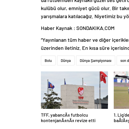
da rütbemden kaynaklı güzel ses getirdi.
kulübü olur, emniyet gücü olur. Bir tak
yarışmalara katılacağız. Niyetimiz bu yö
Haber Kaynak : SONDAKIKA.COM
“Yayınlanan tüm haber ve diğer içerikler i
üzerinden iletiniz. En kısa süre içerisin
Bolu
Dünya
Dünya Şampiyonası
son 
TFF, yabancÄ± futbolcu
1. Lig’
kontenjanÄ±nÄ± revize etti
baÅlÄ±