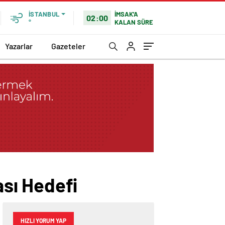
İMSAK'A
İSTANBUL
02:00
KALAN SÜRE
°
Yazarlar
Gazeteler
sı Hedefi
HIZLI YORUM YAP