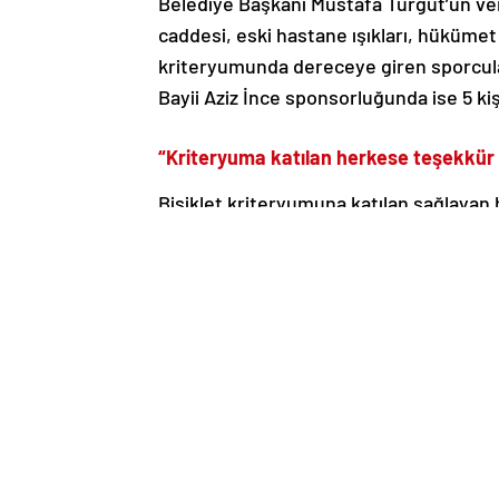
Belediye Başkanı Mustafa Turgut’un verd
caddesi, eski hastane ışıkları, hüküme
kriteryumunda dereceye giren sporculara 
Bayii Aziz İnce sponsorluğunda ise 5 kişi
“Kriteryuma katılan herkese teşekkür
Bisiklet kriteryumuna katılan sağlaya
Turgut şöyle konuştu:
“51 yıldır kutladığımız festivaller sayes
duyurmuştur. Silifke halkı, geçmişine s
Akdeniz’in incisi olan bu güzel ilçe, tari
turistlerinde dikkatini çekmektedir. Fes
büyük katkı sağlamaktadırlar. Bu festi
turnuvalar ve bisiklet kriteryumu gibi d
Bunlardan bir tanesi de her yıl geleneks