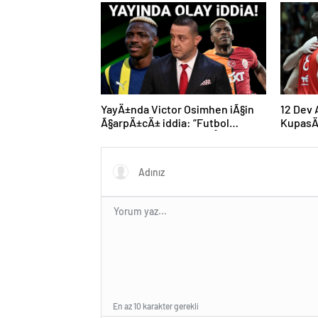
YayÄ±nda Victor Osimhen iÃ§in
12 Dev
Ã§arpÄ±cÄ± iddia: “Futbol
KupasÄ
tarihinin en bÃ¼yÃ¼k Åoku
progra
olur!”
En az 10 karakter gerekli