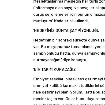
Meslektaşlarıma mesleğin her türlü zo
üniformaya olan saygı ve sevgilerini sp
duruş sergilemeleri için bunun olmazs
mutluyum” ifadelerini kullandı.
‘HEDEFİMİZ DÜNYA ŞAMPİYONLUĞU’
Hedefinin bir sonraki süreçte dünya ş
var. Bu misyonumuz tamamlandı, yeni m
şampiyonluğu hatta, dünya şampiyonl
durmayacağım” diye konuştu.
‘BİR TAKIM KURACAĞIZ’
Emniyet teşkilatı olarak ses getirmeyi h
emniyet kulübü kurmak istediklerini sö
hale getirmeyi planlıyorum. Hatta bu s
meslektaşım var. Onlar bunu duyuramad