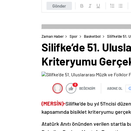
Gönder
Zaman Haber
Spor
Basketbol
Silifke’de 51. 
Silifke’de 51. Ulusl
Kriteryumu Gerçekl
0
BEĞENDİM
ABONE OL
(MERSİN)-
Silifke’de bu yıl 51’ncisi düze
kapsamında bisiklet kriteryumu gerçekle
Atatürk Anıtı önünden verilen startla b