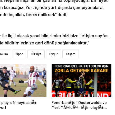
 Hepsini inşallah bir çatı altına toplayacağız. Emniyet
ım kuracağız. Yurt içinde yurt dışında şampiyonalara,
nde inşallah, becerebilirsek” dedi.
le ilgili olarak yasal bildirimlerinizi bize iletişim sayfası
de bildirimlerinize geri dönüş sağlanılacaktır.”
dakika
Spor
Türkiye
Uygur
Yaşam
de play-off heyecanÄ±
FenerbahÃ§eli Oosterwolde ve
yor!
Mert MÃ¼ldÃ¼r iÃ§in olaylÄ±
derbi davasÄ±nda zorla getirme