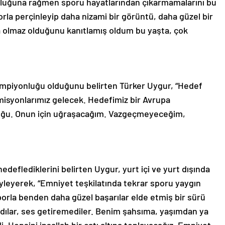
rluğuna rağmen sporu hayatlarından çıkarmamalarını bu
orla perçinleyip daha nizami bir görüntü, daha güzel bir
a olmaz olduğunu kanıtlamış oldum bu yaşta, çok
ampiyonluğu olduğunu belirten Türker Uygur, “Hedef
isyonlarımız gelecek. Hedefimiz bir Avrupa
uğu. Onun için uğraşacağım. Vazgeçmeyeceğim,
edeflediklerini belirten Uygur, yurt içi ve yurt dışında
yleyerek, “Emniyet teşkilatında tekrar sporu yaygın
porla benden daha güzel başarılar elde etmiş bir sürü
ılar, ses getiremediler. Benim şahsıma, yaşımdan ya