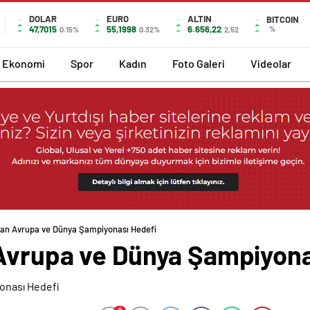
DOLAR
EURO
ALTIN
BITCOIN
47,7015
55,1998
6.656,22
%
0.15%
0.32%
2,52
Ekonomi
Spor
Kadın
Foto Galeri
Videolar
dan Avrupa ve Dünya Şampiyonası Hedefi
Avrupa ve Dünya Şampiyona