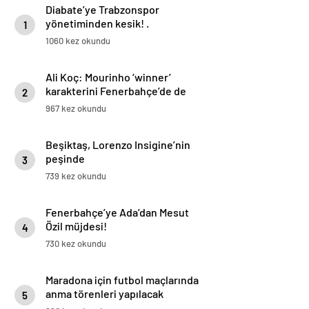
Diabate’ye Trabzonspor
yönetiminden kesik! .
1
1060 kez okundu
Ali Koç: Mourinho ‘winner’
karakterini Fenerbahçe’de de
2
uygulayacağını söyledi
967 kez okundu
Beşiktaş, Lorenzo Insigine’nin
peşinde
3
739 kez okundu
Fenerbahçe’ye Ada’dan Mesut
Özil müjdesi!
4
730 kez okundu
Maradona için futbol maçlarında
anma törenleri yapılacak
5