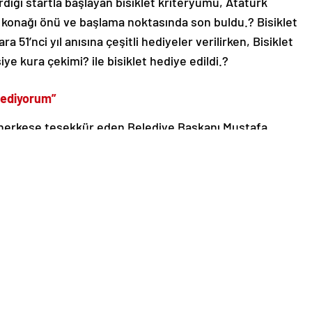
iği startla başlayan bisiklet kriteryumu, Atatürk
t konağı önü ve başlama noktasında son buldu.? Bisiklet
51’nci yıl anısına çeşitli hediyeler verilirken, Bisiklet
ye kura çekimi? ile bisiklet hediye edildi.?
 ediyorum”
n herkese teşekkür eden Belediye Başkanı Mustafa
inde Silifke’miz, adını Türkiye’ye olduğu gibi tüm dünyaya
ahip çıkarak bu değerlerini en iyi şekilde korumuştur.
hi dokusu ve tabii güzellikleriyle yerli ve yabancı
tival dolayısıyla gelen konuklarımız, ilçemizin tanıtımına
valimiz kapsamında düzenlediğimiz konserler, yarışmalar,
aha sayabileceğimiz birçok etkinlikler yer alıyor.
el hale getirdiğimiz Bisiklet kriteryumu oldu.