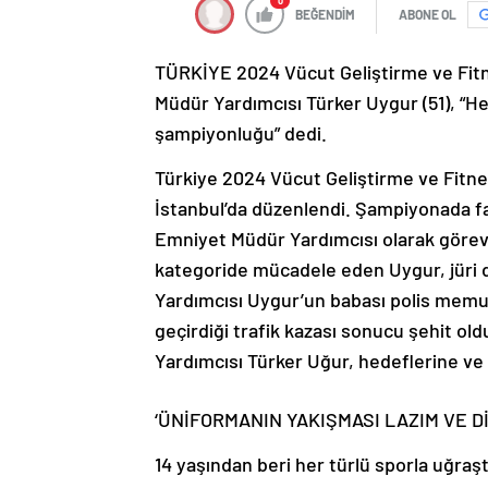
0
BEĞENDİM
ABONE OL
TÜRKİYE 2024 Vücut Geliştirme ve Fitn
Müdür Yardımcısı Türker Uygur (51), “H
şampiyonluğu” dedi.
Türkiye 2024 Vücut Geliştirme ve Fitne
İstanbul’da düzenlendi. Şampiyonada far
Emniyet Müdür Yardımcısı olarak görevl
kategoride mücadele eden Uygur, jüri
Yardımcısı Uygur’un babası polis memur
geçirdiği trafik kazası sonucu şehit o
Yardımcısı Türker Uğur, hedeflerine ve 
‘ÜNİFORMANIN YAKIŞMASI LAZIM VE D
14 yaşından beri her türlü sporla uğraşt