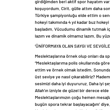
girdiğimden beri aktif spor hayatım va
koşuyordum. Cirit, gülle attım daha so
Türkiye şampiyonluğu elde ettim o sen
hokeyi takımında 4 yıl kadar buz hokeyi
başladım. Vücudumu dinamik tutmak iç
lazım ve dinamik olmamız lazım. Bu yüzd
‘ÜNİFORMAYA OLAN SAYGI VE SEVGİL
Meslektaşlarına örnek olup onları da s
“Meslektaşlarıma polis okullarında gör
ettim ve örnek olmak istedim. Sonunda 
üst seviye ye nasıl çıkarabiliriz? Madem
sesimizi daha iyi duyururuz. Daha iyi şey
Allah’ın izniyle de güzel bir derece elde
Meslektaşlarımızın çoğu hemen mesajlar
bugün spora tekrar başlayacağım’ diye