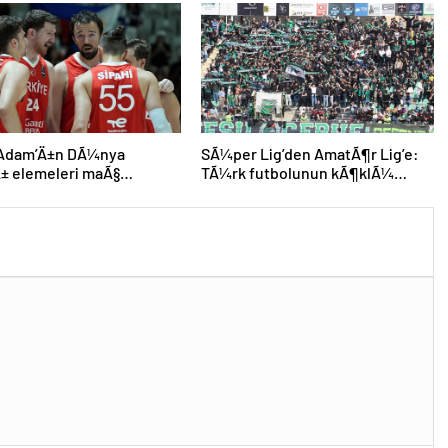
kararÄ±
 Adam’Ä±n DÃ¼nya
SÃ¼per Lig’den AmatÃ¶r Lig’e:
± elemeleri maÃ§
TÃ¼rk futbolunun kÃ¶klÃ¼
mÄ± aÃ§Ä±klandÄ±
kulÃ¼pleri dibi gÃ¶rdÃ¼