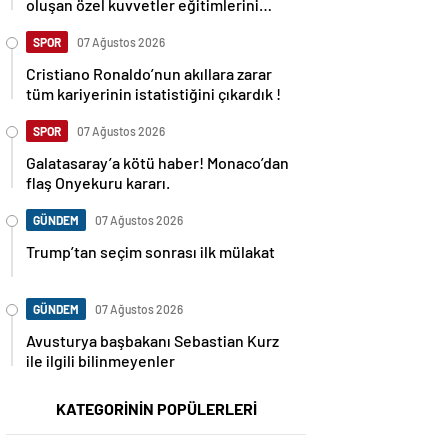
oluşan özel kuvvetler eğitimlerini
başlattı.
SPOR
07 Ağustos 2026
Cristiano Ronaldo’nun akıllara zarar
tüm kariyerinin istatistiğini çıkardık !
SPOR
07 Ağustos 2026
Galatasaray’a kötü haber! Monaco’dan
flaş Onyekuru kararı.
GÜNDEM
07 Ağustos 2026
Trump’tan seçim sonrası ilk mülakat
GÜNDEM
07 Ağustos 2026
Avusturya başbakanı Sebastian Kurz
ile ilgili bilinmeyenler
KATEGORİNİN POPÜLERLERİ