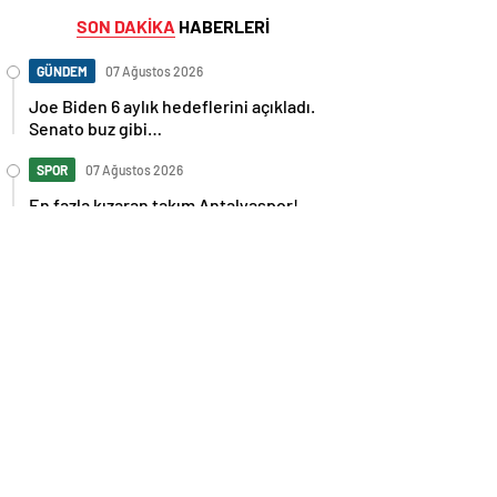
SON DAKİKA
HABERLERİ
GÜNDEM
07 Ağustos 2026
Joe Biden 6 aylık hedeflerini açıkladı.
Senato buz gibi…
SPOR
07 Ağustos 2026
En fazla kızaran takım Antalyaspor!
Tam 5 futbolcu….
GÜNDEM
07 Ağustos 2026
Norweç silahlı kuvvetleri kadınlardan
oluşan özel kuvvetler eğitimlerini
başlattı.
SPOR
07 Ağustos 2026
Cristiano Ronaldo’nun akıllara zarar
tüm kariyerinin istatistiğini çıkardık !
SPOR
07 Ağustos 2026