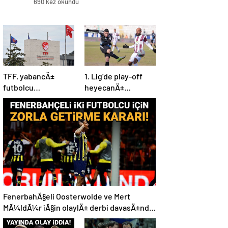
690 kez okundu
TFF, yabancÄ±
1. Lig’de play-off
futbolcu
heyecanÄ±
kontenjanÄ±nÄ±
baÅlÄ±yor!
revize etti
FenerbahÃ§eli Oosterwolde ve Mert
MÃ¼ldÃ¼r iÃ§in olaylÄ± derbi davasÄ±nda
zorla getirme kararÄ±