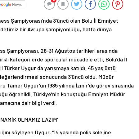
0
News
ess Şampiyonası’nda 3’üncü olan Bolu İl Emniyet
edefimiz bir Avrupa şampiyonluğu, hatta dünya
ss Şampiyonası, 28-31 Ağustos tarihleri arasında
klı kategorilerde sporcular mücadele etti. Bolu’da İl
i Türker Uygur da yarışmaya katıldı. 45 yaş üstü
 değerlendirmesi sonucunda 3’üncü oldu. Müdür
u Tamer Uygur’un 1985 yılında İzmir’de görev sırasında
lduğu öğrenildi. Türkiye’nin konuştuğu Emniyet Müdür
amacına dair bilgi verdi.
İNAMİK OLMAMIZ LAZIM’
ığını söyleyen Uygur, “14 yaşında polis kolejine