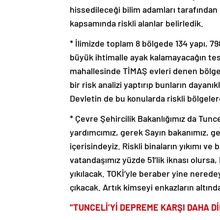
hissedileceği bilim adamları tarafınd
kapsamında riskli alanlar belirledik.
* İlimizde toplam 8 bölgede 134 yapı, 
büyük ihtimalle ayak kalamayacağın tesp
mahallesinde TİMAŞ evleri denen bölge.
bir risk analizi yaptırıp bunların dayanık
Devletin de bu konularda riskli bölgeler
* Çevre Şehircilik Bakanlığımız da Tunceli
yardımcımız, gerek Sayın bakanımız, ge
içerisindeyiz. Riskli binaların yıkımı v
vatandaşımız yüzde 51’lik iknası olursa,
yıkılacak. TOKİ’yle beraber yine neredey
çıkacak. Artık kimseyi enkazların altınd
“TUNCELİ’Yİ DEPREME KARŞI DAHA D