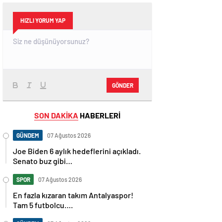
HIZLI YORUM YAP
GÖNDER
SON DAKİKA
HABERLERİ
GÜNDEM
07 Ağustos 2026
Joe Biden 6 aylık hedeflerini açıkladı.
Senato buz gibi…
SPOR
07 Ağustos 2026
En fazla kızaran takım Antalyaspor!
Tam 5 futbolcu….