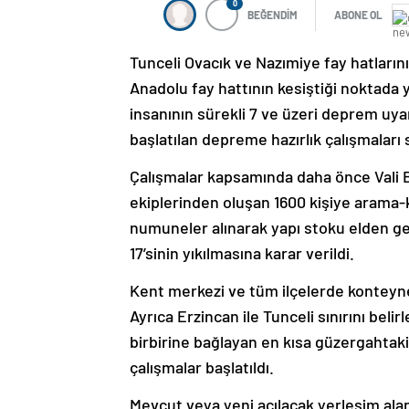
0
BEĞENDİM
ABONE OL
Tunceli Ovacık ve Nazımiye fay hatların
Anadolu fay hattının kesiştiği noktada ye
insanının sürekli 7 ve üzeri deprem uya
başlatılan depreme hazırlık çalışmaları
Çalışmalar kapsamında daha önce Vali Bü
ekiplerinden oluşan 1600 kişiye arama-k
numuneler alınarak yapı stoku elden ge
17’sinin yıkılmasına karar verildi.
Kent merkezi ve tüm ilçelerde konteyne
Ayrıca Erzincan ile Tunceli sınırını be
birbirine bağlayan en kısa güzergahtaki
çalışmalar başlatıldı.
Mevcut veya yeni açılacak yerleşim alan