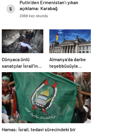
Putin’den Ermenistan’ı yıkan
açıklama: Karabağ
5
Azerbaycan’ın ayrılmaz bir
2068 kez okundu
parçasıdır!
Dünyaca ünlü
Almanya’da darbe
sanatçılar İsrail’in
teşebbüsüyle
Gazze’deki
suçlanan örgüte ait
soykırımını kınadı
dernek yasaklandı
Hamas: İsrail, tedavi sürecindeki bir