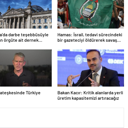
a’da darbe teşebbüsüyle
Hamas: İsrail, tedavi sürecindeki
n örgüte ait dernek
bir gazeteciyi öldürerek savaş
ndı
suçu işlemiştir
ateşkesinde Türkiye
Bakan Kacır: Kritik alanlarda yerli
üretim kapasitemizi artıracağız