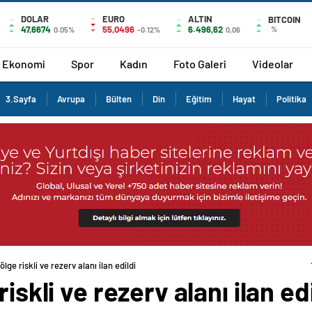
DOLAR
EURO
ALTIN
BITCOIN
47,6674
55,0496
6.496,62
%
0.05%
-0.12%
0,06
Ekonomi
Spor
Kadın
Foto Galeri
Videolar
3.Sayfa
Avrupa
Bülten
Din
Eğitim
Hayat
Politika
ölge riskli ve rezerv alanı ilan edildi
iskli ve rezerv alanı ilan edi