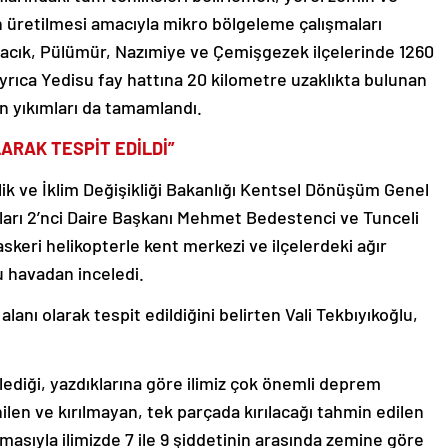
arın üretilmesi amacıyla mikro bölgeleme çalışmaları
Ovacık, Pülümür, Nazımiye ve Çemişgezek ilçelerinde 1260
Ayrıca Yedisu fay hattına 20 kilometre uzaklıkta bulunan
ın yıkımları da tamamlandı.
LARAK TESPİT EDİLDİ”
ilik ve İklim Değişikliği Bakanlığı Kentsel Dönüşüm Genel
arı 2’nci Daire Başkanı Mehmet Bedestenci ve Tunceli
eri helikopterle kent merkezi ve ilçelerdeki ağır
nu havadan inceledi.
alanı olarak tespit edildiğini belirten Vali Tekbıyıkoğlu,
lediği, yazdıklarına göre ilimiz çok önemli deprem
len ve kırılmayan, tek parçada kırılacağı tahmin edilen
lmasıyla ilimizde 7 ile 9 şiddetinin arasında zemine göre