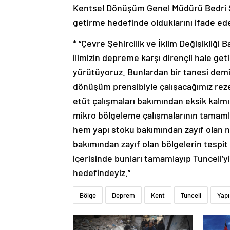
Kentsel Dönüşüm Genel Müdürü Bedri Sin
getirme hedefinde olduklarını ifade eder
* “Çevre Şehircilik ve İklim Değişikliği
ilimizin depreme karşı dirençli hale get
yürütüyoruz. Bunlardan bir tanesi demin
dönüşüm prensibiyle çalışacağımız rezer
etüt çalışmaları bakımından eksik kalmı
mikro bölgeleme çalışmalarının tamamlan
hem yapı stoku bakımından zayıf olan n
bakımından zayıf olan bölgelerin tespit
içerisinde bunları tamamlayıp Tunceli’
hedefindeyiz.”
Bölge
Deprem
Kent
Tunceli
Yapı