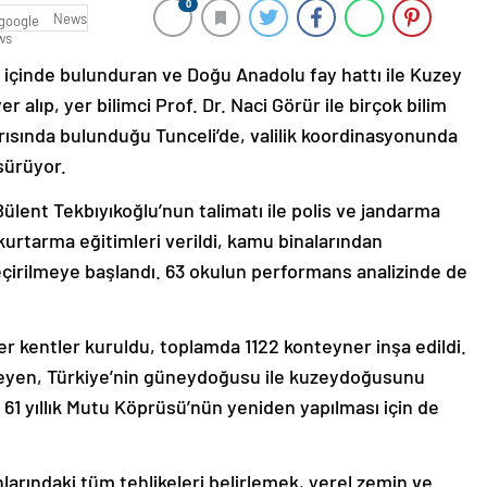
0
News
ı içinde bulunduran ve Doğu Anadolu fay hattı ile Kuzey
r alıp, yer bilimci Prof. Dr. Naci Görür ile birçok bilim
rısında bulunduğu Tunceli’de, valilik koordinasyonunda
 sürüyor.
lent Tekbıyıkoğlu’nun talimatı ile polis ve jandarma
urtarma eğitimleri verildi, kamu binalarından
çirilmeye başlandı. 63 okulun performans analizinde de
r kentler kuruldu, toplamda 1122 konteyner inşa edildi.
lirleyen, Türkiye’nin güneydoğusu ile kuzeydoğusunu
 61 yıllık Mutu Köprüsü’nün yeniden yapılması için de
larındaki tüm tehlikeleri belirlemek, yerel zemin ve