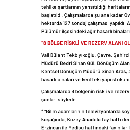
tehlike şartlarının yansıtıldığı harital
başlatıldı. Çalışmalarda şu ana kadar 
hektarda 127 sondaj çalışması yapıldı. 
Pülümür ilçesindeki ağır hasarlı binalar
“8 BÖLGE RİSKLİ VE REZERV ALANI O
Vali Bülent Tekbıyıkoğlu, Çevre, Şehirc
Müdürü Bedri Sinan Gül, Dönüşüm Alanl
Kentsel Dönüşüm Müdürü Sinan Aras, ask
hasarlı binaları ve kentteki yapı stoku
Çalışmalarda 8 bölgenin riskli ve rezerv 
şunları söyledi:
* “Bilim adamlarının televizyonlarda söy
kuşağında. Kuzey Anadolu fay hattı deni
Erzincan ile Yedisu hattındaki fayın kırı