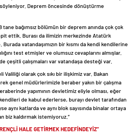
an söyleniyor. Deprem öncesinde dönüştürme
798 tane bağımsız bölümün bir deprem anında çok çok
it ettik. Burası da ilimizin merkezinde Atatürk
 Burada vatandaşımızın bir kısmı da kendi kendilerine
lılığını test etmişler ve olumsuz cevaplarını almışlar.
de çeşitli çalışmaları var vatandaşa desteği var.
 Valiliği olarak çok sıkı bir ilişkimiz var. Bakan
rek genel müdürlerimizle beraber yakın bir çalışma
e beraberinde yapımının devletimiz eliyle olması, eğer
 kendileri de kabul ederlerse, burayı devlet tarafından
se aynı katlarda ve aynı blok sayısında binalar ortaya
an biz kaldırmak istemiyoruz.”
İRENÇLİ HALE GETİRMEK HEDEFİNDEYİZ”