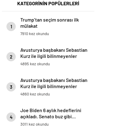
KATEGORİNİN POPÜLERLERİ
Trump’tan seçim sonrası ilk
mülakat
1
7910 kez okundu
Avusturya başbakanı Sebastian
Kurz ile ilgili bilinmeyenler
2
4895 kez okundu
Avusturya başbakanı Sebastian
Kurz ile ilgili bilinmeyenler
3
4860 kez okundu
Joe Biden 6 aylık hedeflerini
açıkladı. Senato buz gibi…
4
3011 kez okundu