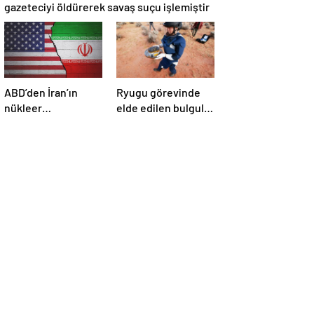
gazeteciyi öldürerek savaş suçu işlemiştir
ABD’den İran’ın
Ryugu görevinde
nükleer
elde edilen bulgular
araştırmalarına
suyun dünyaya
yönelik yeni
asteroitlerce
yaptırımlar
getirilmiş
olabileceğini
gösteriyor