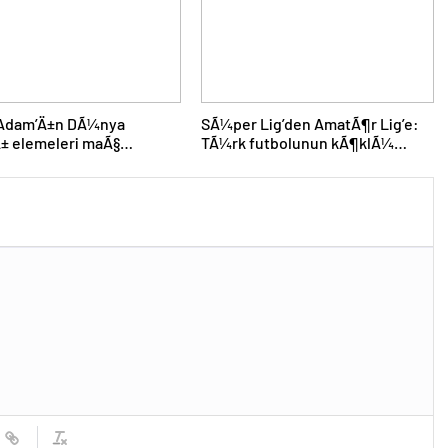
 Adam’Ä±n DÃ¼nya
SÃ¼per Lig’den AmatÃ¶r Lig’e:
± elemeleri maÃ§
TÃ¼rk futbolunun kÃ¶klÃ¼
mÄ± aÃ§Ä±klandÄ±
kulÃ¼pleri dibi gÃ¶rdÃ¼