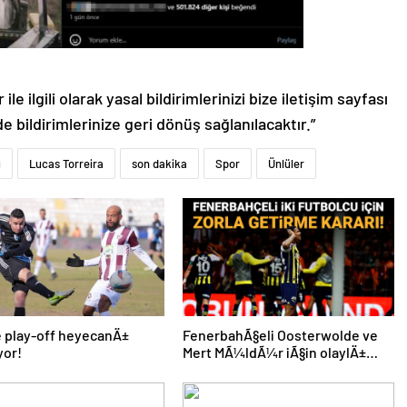
le ilgili olarak yasal bildirimlerinizi bize iletişim sayfası
de bildirimlerinize geri dönüş sağlanılacaktır.”
u
Lucas Torreira
son dakika
Spor
Ünlüler
de play-off heyecanÄ±
FenerbahÃ§eli Oosterwolde ve
yor!
Mert MÃ¼ldÃ¼r iÃ§in olaylÄ±
derbi davasÄ±nda zorla getirme
kararÄ±