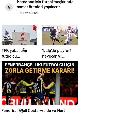
Maradona için futbol maçlarında
anma törenleri yapılacak
5
689 kez okundu
TFF, yabancÄ±
1. Lig’de play-off
futbolcu
heyecanÄ±
kontenjanÄ±nÄ±
baÅlÄ±yor!
revize etti
FenerbahÃ§eli Oosterwolde ve Mert