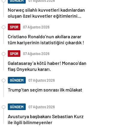
GÜNDEM
07 Ağustos 2026
Norweç silahlı kuvvetleri kadınlardan
oluşan özel kuvvetler eğitimlerini
başlattı.
SPOR
07 Ağustos 2026
Cristiano Ronaldo’nun akıllara zarar
tüm kariyerinin istatistiğini çıkardık !
SPOR
07 Ağustos 2026
Galatasaray’a kötü haber! Monaco’dan
flaş Onyekuru kararı.
GÜNDEM
07 Ağustos 2026
Trump’tan seçim sonrası ilk mülakat
GÜNDEM
07 Ağustos 2026
Avusturya başbakanı Sebastian Kurz
ile ilgili bilinmeyenler