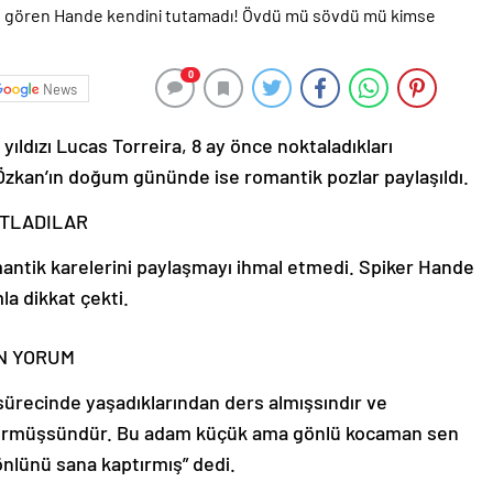
0
News
ıldızı Lucas Torreira, 8 ay önce noktaladıkları
m Özkan’ın doğum gününde ise romantik pozlar paylaşıldı.
UTLADILAR
tik karelerini paylaşmayı ihmal etmedi. Spiker Hande
la dikkat çekti.
N YORUM
 sürecinde yaşadıklarından ders almışsındır ve
 görmüşsündür. Bu adam küçük ama gönlü kocaman sen
önlünü sana kaptırmış” dedi.