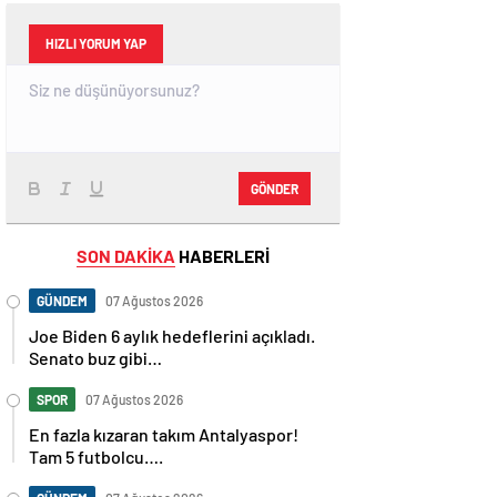
HIZLI YORUM YAP
GÖNDER
SON DAKİKA
HABERLERİ
GÜNDEM
07 Ağustos 2026
Joe Biden 6 aylık hedeflerini açıkladı.
Senato buz gibi…
SPOR
07 Ağustos 2026
En fazla kızaran takım Antalyaspor!
Tam 5 futbolcu….