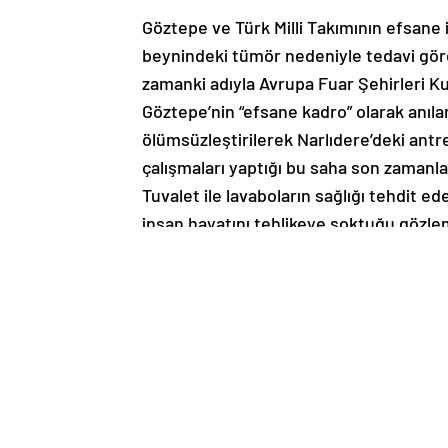
Göztepe ve Türk Milli Takımının efsane i
beynindeki tümör nedeniyle tedavi görd
zamanki adıyla Avrupa Fuar Şehirleri Kup
Göztepe’nin “efsane kadro” olarak anılan 
ölümsüzleştirilerek Narlıdere’deki antr
çalışmaları yaptığı bu saha son zamanl
Tuvalet ile lavaboların sağlığı tehdit ed
insan hayatını tehlikeye soktuğu gözlem
takımlarının efsane ismi olan ve adına
harekete geçti. Fakat belediye yetkilile
yapmadığı ve çeşitli engellemelerde bu
Haber Kaynak : SONDAKIKA.COM
“Yayınlanan tüm haber ve diğer içerikler i
üzerinden iletiniz. En kısa süre içerisin