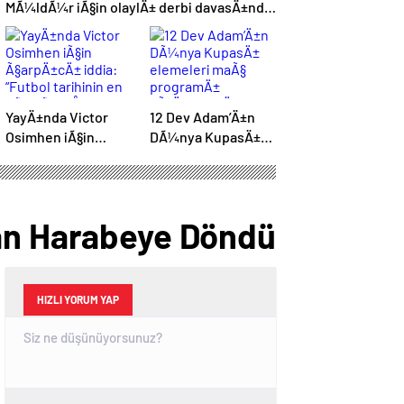
MÃ¼ldÃ¼r iÃ§in olaylÄ± derbi davasÄ±nda
zorla getirme kararÄ±
YayÄ±nda Victor
12 Dev Adam’Ä±n
Osimhen iÃ§in
DÃ¼nya KupasÄ±
Ã§arpÄ±cÄ± iddia:
elemeleri maÃ§
“Futbol tarihinin en
programÄ±
bÃ¼yÃ¼k Åoku
aÃ§Ä±klandÄ±
olur!”
tan Harabeye Döndü
HIZLI YORUM YAP