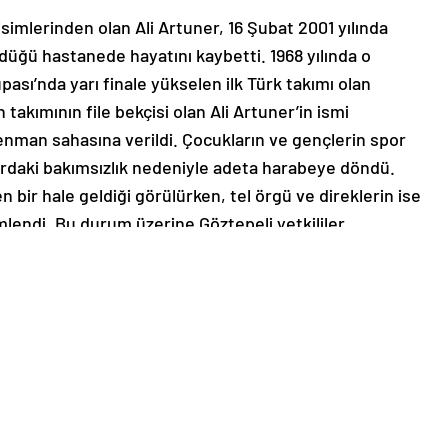
simlerinden olan Ali Artuner, 16 Şubat 2001 yılında
üğü hastanede hayatını kaybetti. 1968 yılında o
ası’nda yarı finale yükselen ilk Türk takımı olan
takımının file bekçisi olan Ali Artuner’in ismi
enman sahasına verildi. Çocukların ve gençlerin spor
ardaki bakımsızlık nedeniyle adeta harabeye döndü.
en bir hale geldiği görülürken, tel örgü ve direklerin ise
lendi. Bu durum üzerine Göztepeli yetkililer,
 sahasına bulunan Narlıdere Ali Artuner Stadyumu için
rinin hiçbir şekilde bu davranışa olumlu bir dönüş
lunduğu öğrenildi. – İZMİR
le ilgili olarak yasal bildirimlerinizi bize iletişim sayfası
de bildirimlerinize geri dönüş sağlanılacaktır.”