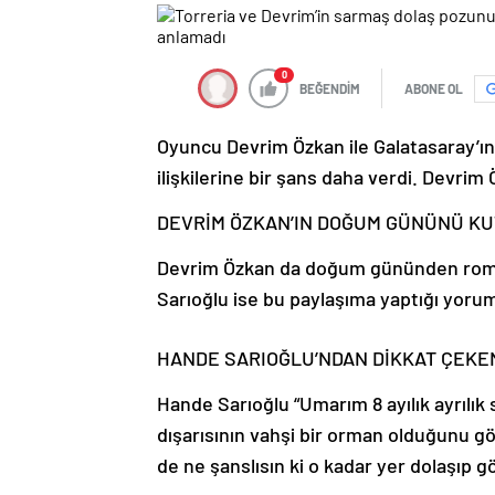
0
BEĞENDİM
ABONE OL
Oyuncu Devrim Özkan ile Galatasaray’ın y
ilişkilerine bir şans daha verdi. Devri
DEVRİM ÖZKAN’IN DOĞUM GÜNÜNÜ K
Devrim Özkan da doğum gününden roman
Sarıoğlu ise bu paylaşıma yaptığı yorum
HANDE SARIOĞLU’NDAN DİKKAT ÇEKE
Hande Sarıoğlu “Umarım 8 ayılık ayrılık
dışarısının vahşi bir orman olduğunu
de ne şanslısın ki o kadar yer dolaşıp g