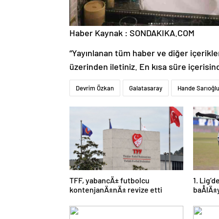
Haber Kaynak : SONDAKIKA.COM
“Yayınlanan tüm haber ve diğer içerikler i
üzerinden iletiniz. En kısa süre içerisin
Devrim Özkan
Galatasaray
Hande Sarıoğl
TFF, yabancÄ± futbolcu
1. Lig’
kontenjanÄ±nÄ± revize etti
baÅlÄ±