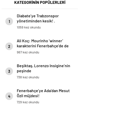
KATEGORİNİN POPÜLERLERİ
Diabate’ye Trabzonspor
yönetiminden kesik! .
1
1059 kez okundu
Ali Koç: Mourinho ‘winner’
karakterini Fenerbahçe’de de
2
uygulayacağını söyledi
967 kez okundu
Beşiktaş, Lorenzo Insigine’nin
peşinde
3
738 kez okundu
Fenerbahçe’ye Ada’dan Mesut
Özil müjdesi!
4
729 kez okundu