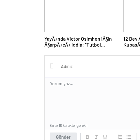
YayÄ±nda Victor Osimhen iÃ§in
12 Dev
Ã§arpÄ±cÄ± iddia: “Futbol
KupasÄ
tarihinin en bÃ¼yÃ¼k Åoku
progra
olur!”
En az 10 karakter gerekli
Gönder