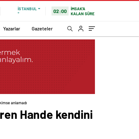
İMSAK'A
İSTANBUL
02:00
KALAN SÜRE
°
Yazarlar
Gazeteler
 kimse anlamadı
ören Hande kendini