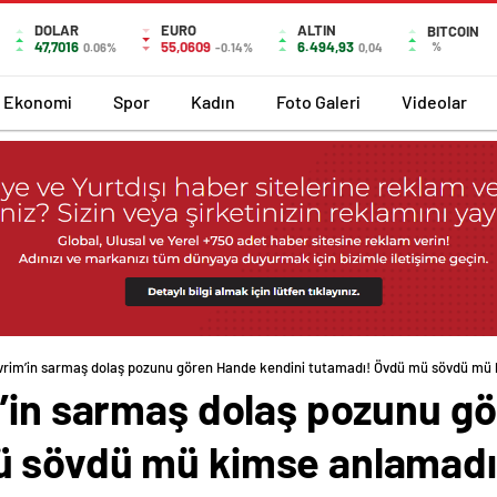
DOLAR
EURO
ALTIN
BITCOIN
47,7016
55,0609
6.494,93
%
0.06%
-0.14%
0,04
Ekonomi
Spor
Kadın
Foto Galeri
Videolar
evrim’in sarmaş dolaş pozunu gören Hande kendini tutamadı! Övdü mü sövdü mü
m’in sarmaş dolaş pozunu g
ü sövdü mü kimse anlamadı