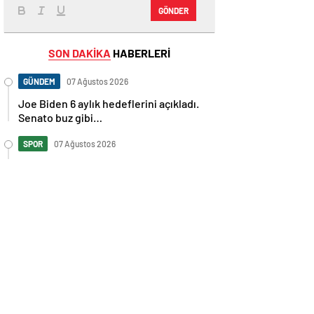
GÖNDER
SON DAKİKA
HABERLERİ
GÜNDEM
07 Ağustos 2026
Joe Biden 6 aylık hedeflerini açıkladı.
Senato buz gibi…
SPOR
07 Ağustos 2026
En fazla kızaran takım Antalyaspor!
Tam 5 futbolcu….
GÜNDEM
07 Ağustos 2026
Norweç silahlı kuvvetleri kadınlardan
oluşan özel kuvvetler eğitimlerini
başlattı.
SPOR
07 Ağustos 2026
Cristiano Ronaldo’nun akıllara zarar
tüm kariyerinin istatistiğini çıkardık !