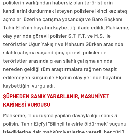
polislerin varlığından habersiz olan teröristlerin
kendilerini durdurmak isteyen polislere ikinci kez ateş
açmaları üzerine çatışma yaşandığı ve Baro Başkanı
Tahir Elçi’nin hayatını kaybettiği ifade edildi. Mahkeme,
olay yerinde görevli polisler S.T, F.T. ve M.S. ile
teröristler Uğur Yakışır ve Mahsum Gürkan arasında
silahlı çatışma yaşandığını, görevli polisler ile
teröristler arasında çıkan silahlı çatışma anında
nereden geldiği tüm araştırmalara rağmen tespit
edilemeyen kurşun ile Elçi’nin olay yerinde hayatını
kaybettiğini vurguladı.
ŞÜPHEDEN SANIK YARARLANIR, MASUMİYET
KARİNESİ VURGUSU
Mahkeme, 11 duruşma yapılan davayla ilgili sanık 3
polisin, Tahir Elçi’yi “Bilinçli taksirle öldürmek” suçunu
işlediklerine dair mahkûmiyetlerine yeterli, her türlü