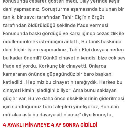
konusunda cesaret gösterilmedi. Olay yerinde keşif
dahi yapmadınız. Soruşturma aşamasında bulunan bir
tanık, bir savcı tarafından Tahir Elçi’nin örgüt
tarafından öldürüldüğü şeklinde ifade vermesi
konusunda baskı gördüğü ve karşılığında cezasızlık ile
ödüllendirilmek istendiğini anlattı. Bu tanık hakkında
dahi hiçbir işlem yapmadınız. Tahir Elçi dosyası neden
bu kadar önemli? Çünkü cinayetin kendisi bize çok şey
ifade ediyordu. Korkunç bir cinayetti. Onlarca
kameranın önünde güpegündüz bir baro başkanı
katledildi. Hepimiz bu cinayetin tanığıydık. Herkes bu
cinayeti kimin işlediğini biliyor. Ama bunu saklayan
güçler var. Bu ve daha önce eksikliklerinin giderilmesi
için sunduğumuz tüm talepleri yineliyoruz. Sunulan
mütalaa asla bu davaya ait olamaz” diye konuştu.
4 AYAKLI MİNAREYE 4 AY SONRA GİDİLDİ