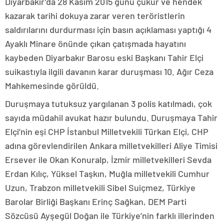
Diyarbakır’da 28 Kasım 2015 günü çukur ve hendek
kazarak tarihi dokuya zarar veren teröristlerin
saldırılarını durdurması için basın açıklaması yaptığı 4
Ayaklı Minare önünde çıkan çatışmada hayatını
kaybeden Diyarbakır Barosu eski Başkanı Tahir Elçi
suikastıyla ilgili davanın karar duruşması 10. Ağır Ceza
Mahkemesinde görüldü.
Duruşmaya tutuksuz yargılanan 3 polis katılmadı, çok
sayıda müdahil avukat hazır bulundu. Duruşmaya Tahir
Elçi’nin eşi CHP İstanbul Milletvekili Türkan Elçi, CHP
adına görevlendirilen Ankara milletvekilleri Aliye Timisi
Ersever ile Okan Konuralp, İzmir milletvekilleri Sevda
Erdan Kılıç, Yüksel Taşkın, Muğla milletvekili Cumhur
Uzun, Trabzon milletvekili Sibel Suiçmez, Türkiye
Barolar Birliği Başkanı Erinç Sağkan, DEM Parti
Sözcüsü Ayşegül Doğan ile Türkiye’nin farklı illerinden