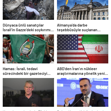
Dünyaca ünlü sanatçılar
Almanya’da darbe
İsrail’in Gazze’deki soykırımını
teşebbüsüyle suçlanan
kınadı
örgüte ait dernek yasaklandı
Hamas: İsrail, tedavi
ABD’den İran’ın nükleer
sürecindeki bir gazeteciyi
araştırmalarına yönelik yeni
öldürerek savaş suçu
yaptırımlar
işlemiştir