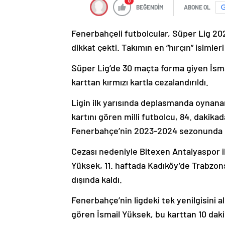
0
BEĞENDİM
ABONE OL
Fenerbahçeli futbolcular, Süper Lig 20
dikkat çekti. Takımın en “hırçın” isimle
Süper Lig’de 30 maçta forma giyen İsmai
karttan kırmızı kartla cezalandırıldı.
Ligin ilk yarısında deplasmanda oynana
kartını gören milli futbolcu, 84. dakikad
Fenerbahçe’nin 2023-2024 sezonunda li
Cezası nedeniyle Bitexen Antalyaspor 
Yüksek, 11. haftada Kadıköy’de Trabzon
dışında kaldı.
Fenerbahçe’nin ligdeki tek yenilgisini a
gören İsmail Yüksek, bu karttan 10 dakika