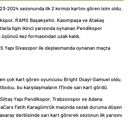
023-2024 sezonunda ilk 2 kırmızı kartını gören isim oldu.
ndikspor, RAMS Başakşehir, Kasımpaşa ve Atakaş
arla ligin ikinci yarısında oynanan Pendikspor
 üçüncü kez formasından uzak kaldı.
e EMS Yapı Sivasspor ile deplasmanda oynanan maçta
n çok kart gören oyuncusu Bright Osayi-Samuel oldu.
bolcu, bu karşılaşmaların 11’inde sarı kart gördü.
, Siltaş Yapı Pendikspor, Trabzonspor ve Adana
vaCars Fatih Karagümrük maçında cezalı duruma düşen
saray derbisinde sarı kart görerek sezonun ilk yarısını