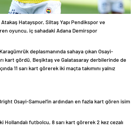
Atakaş Hatayspor, Siltaş Yapı Pendikspor ve
ören oyuncu, iç sahadaki Adana Demirspor
 Karagümrük deplasmanında sahaya çıkan Osayi-
rı kart gördü. Beşiktaş ve Galatasaray derbilerinde de
ında 11 sarı kart görerek iki maçta takımını yalnız
n Bright Osayi-Samuel’in ardından en fazla kart gören isim
 Hollandalı futbolcu, 8 sarı kart görerek 2 kez cezalı