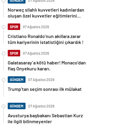
GÜNDEM
07 Ağustos 2026
Norweç silahlı kuvvetleri kadınlardan
oluşan özel kuvvetler eğitimlerini
başlattı.
SPOR
07 Ağustos 2026
Cristiano Ronaldo’nun akıllara zarar
tüm kariyerinin istatistiğini çıkardık !
SPOR
07 Ağustos 2026
Galatasaray’a kötü haber! Monaco’dan
flaş Onyekuru kararı.
GÜNDEM
07 Ağustos 2026
Trump’tan seçim sonrası ilk mülakat
GÜNDEM
07 Ağustos 2026
Avusturya başbakanı Sebastian Kurz
ile ilgili bilinmeyenler