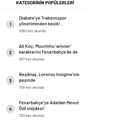
KATEGORİNİN POPÜLERLERİ
Diabate’ye Trabzonspor
yönetiminden kesik! .
1
1060 kez okundu
Ali Koç: Mourinho ‘winner’
karakterini Fenerbahçe’de de
2
uygulayacağını söyledi
967 kez okundu
Beşiktaş, Lorenzo Insigine’nin
peşinde
3
739 kez okundu
Fenerbahçe’ye Ada’dan Mesut
Özil müjdesi!
4
730 kez okundu