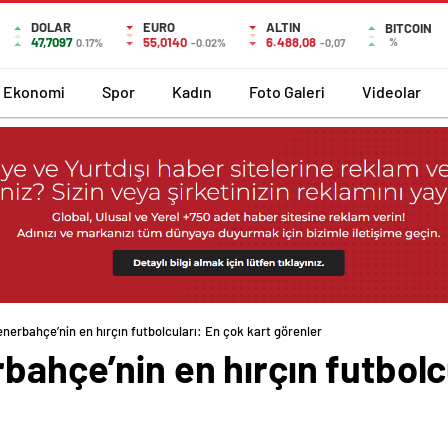
DOLAR
EURO
ALTIN
BITCOIN
47,7097
55,0140
6.488,08
%
0.17%
-0.02%
-0,07
Ekonomi
Spor
Kadın
Foto Galeri
Videolar
enerbahçe’nin en hırçın futbolcuları: En çok kart görenler
bahçe’nin en hırçın futbolc