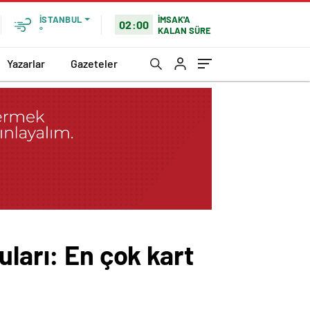
İMSAK'A
İSTANBUL
02:00
KALAN SÜRE
°
Yazarlar
Gazeteler
uları: En çok kart