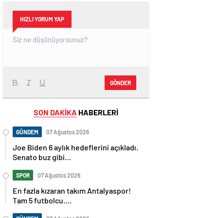
HIZLI YORUM YAP
GÖNDER
SON DAKİKA
HABERLERİ
GÜNDEM
07 Ağustos 2026
Joe Biden 6 aylık hedeflerini açıkladı.
Senato buz gibi…
SPOR
07 Ağustos 2026
En fazla kızaran takım Antalyaspor!
Tam 5 futbolcu….