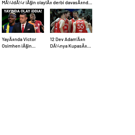
MÃ¼ldÃ¼r iÃ§in olaylÄ± derbi davasÄ±nda
zorla getirme kararÄ±
YayÄ±nda Victor
12 Dev Adam’Ä±n
Osimhen iÃ§in
DÃ¼nya KupasÄ±
Ã§arpÄ±cÄ± iddia:
elemeleri maÃ§
“Futbol tarihinin en
programÄ±
bÃ¼yÃ¼k Åoku
aÃ§Ä±klandÄ±
olur!”