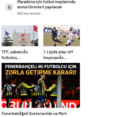
Maradona için futbol maçlarında
anma törenleri yapılacak
5
690 kez okundu
TFF, yabancÄ±
1. Lig’de play-off
futbolcu
heyecanÄ±
kontenjanÄ±nÄ±
baÅlÄ±yor!
revize etti
FenerbahÃ§eli Oosterwolde ve Mert