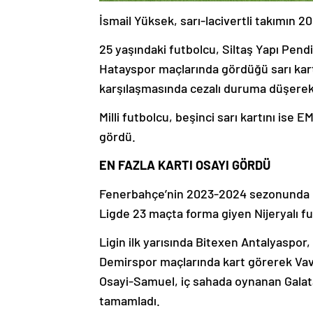
İsmail Yüksek, sarı-lacivertli takımın 2
25 yaşındaki futbolcu, Siltaş Yapı Pe
Hatayspor maçlarında gördüğü sarı kartl
karşılaşmasında cezalı duruma düşerek
Milli futbolcu, beşinci sarı kartını is
gördü.
EN FAZLA KARTI OSAYI GÖRDÜ
Fenerbahçe’nin 2023-2024 sezonunda e
Ligde 23 maçta forma giyen Nijeryalı fut
Ligin ilk yarısında Bitexen Antalyaspor
Demirspor maçlarında kart görerek Va
Osayi-Samuel, iç sahada oynanan Galata
tamamladı.