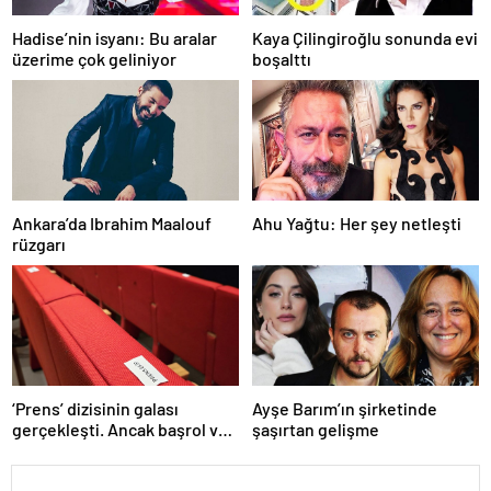
Hadise’nin isyanı: Bu aralar
Kaya Çilingiroğlu sonunda evi
üzerime çok geliniyor
boşalttı
Ankara’da Ibrahim Maalouf
Ahu Yağtu: Her şey netleşti
rüzgarı
‘Prens’ dizisinin galası
Ayşe Barım’ın şirketinde
gerçekleşti. Ancak başrol ve
şaşırtan gelişme
teknik ekip katılmadı