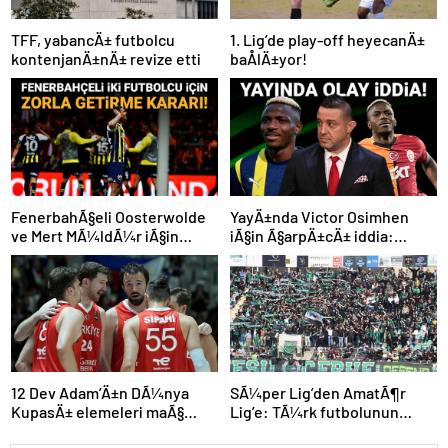
TFF, yabancÄ± futbolcu
1. Lig’de play-off heyecanÄ±
kontenjanÄ±nÄ± revize etti
baÅlÄ±yor!
FenerbahÃ§eli Oosterwolde
YayÄ±nda Victor Osimhen
ve Mert MÃ¼ldÃ¼r iÃ§in
iÃ§in Ã§arpÄ±cÄ± iddia:
olaylÄ± derbi davasÄ±nda
“Futbol tarihinin en
zorla getirme kararÄ±
bÃ¼yÃ¼k Åoku olur!”
SÃ¼per Lig’den AmatÃ¶r
12 Dev Adam’Ä±n DÃ¼nya
Lig’e: TÃ¼rk futbolunun
KupasÄ± elemeleri maÃ§
kÃ¶klÃ¼ kulÃ¼pleri dibi
programÄ± aÃ§Ä±klandÄ±