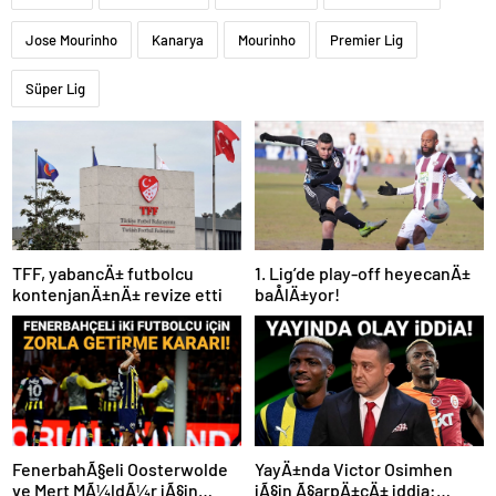
Jose Mourinho
Kanarya
Mourinho
Premier Lig
Süper Lig
TFF, yabancÄ± futbolcu
1. Lig’de play-off heyecanÄ±
kontenjanÄ±nÄ± revize etti
baÅlÄ±yor!
FenerbahÃ§eli Oosterwolde
YayÄ±nda Victor Osimhen
ve Mert MÃ¼ldÃ¼r iÃ§in
iÃ§in Ã§arpÄ±cÄ± iddia: