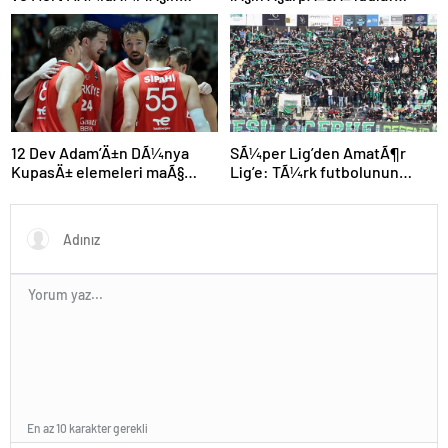
olaylÄ± derbi davasÄ±nda
“Futbol tarihinin en
zorla getirme kararÄ±
bÃ¼yÃ¼k Åoku olur!”
SÃ¼per Lig’den AmatÃ¶r
12 Dev Adam’Ä±n DÃ¼nya
Lig’e: TÃ¼rk futbolunun
KupasÄ± elemeleri maÃ§
kÃ¶klÃ¼ kulÃ¼pleri dibi
programÄ± aÃ§Ä±klandÄ±
gÃ¶rdÃ¼
En az 10 karakter gerekli