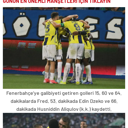
GÜNÜN EN ÖNEMLİ MANŞETLERİ İÇİN TIKLAYIN
Fenerbahçe’ye galibiyeti getiren golleri 15, 60 ve 64.
dakikalarda Fred, 53. dakikada Edin Dzeko ve 66.
dakikada Husniddin Aliqulov (k.k.) kaydetti.