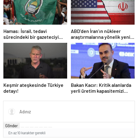
Hamas: İsrail, tedavi
ABD’den İran’ın nükleer
sürecindeki bir gazeteciyi
araştırmalarına yönelik yeni
öldürerek savaş suçu
yaptırımlar
işlemiştir
Keşmir ateşkesinde Türkiye
Bakan Kacır: Kritik alanlarda
detayı!
yerli üretim kapasitemizi
artıracağız
Gönder
En az 10 karakter gerekli