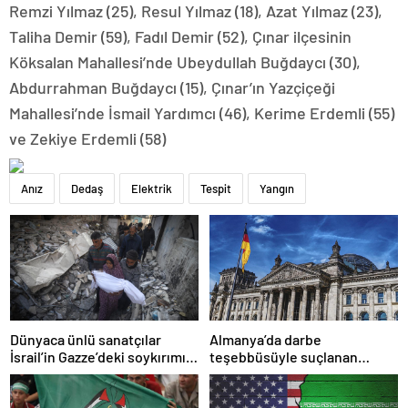
Remzi Yılmaz (25), Resul Yılmaz (18), Azat Yılmaz (23),
Taliha Demir (59), Fadıl Demir (52), Çınar ilçesinin
Köksalan Mahallesi’nde Ubeydullah Buğdaycı (30),
Abdurrahman Buğdaycı (15), Çınar’ın Yazçiçeği
Mahallesi’nde İsmail Yardımcı (46), Kerime Erdemli (55)
ve Zekiye Erdemli (58)
Anız
Dedaş
Elektrik
Tespit
Yangın
Dünyaca ünlü sanatçılar
Almanya’da darbe
İsrail’in Gazze’deki soykırımını
teşebbüsüyle suçlanan
kınadı
örgüte ait dernek yasaklandı