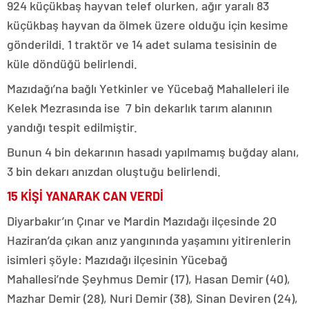
924 küçükbaş hayvan telef olurken, ağır yaralı 83
küçükbaş hayvan da ölmek üzere olduğu için kesime
gönderildi. 1 traktör ve 14 adet sulama tesisinin de
küle döndüğü belirlendi.
Mazıdağı’na bağlı Yetkinler ve Yücebağ Mahalleleri ile
Kelek Mezrasında ise 7 bin dekarlık tarım alanının
yandığı tespit edilmiştir.
Bunun 4 bin dekarının hasadı yapılmamış buğday alanı,
3 bin dekarı anızdan oluştuğu belirlendi.
15 KİŞİ YANARAK CAN VERDİ
Diyarbakır’ın Çınar ve Mardin Mazıdağı ilçesinde 20
Haziran’da çıkan anız yangınında yaşamını yitirenlerin
isimleri şöyle: Mazıdağı ilçesinin Yücebağ
Mahallesi’nde Şeyhmus Demir (17), Hasan Demir (40),
Mazhar Demir (28), Nuri Demir (38), Sinan Deviren (24),