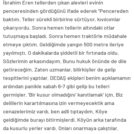
İbrahim Eren tellerden çıkan alevleri evinin
penceresinden gördüğünü ifade ederek “Pencereden
baktım. Teller sürekli birbirine sürtüyor, kıvılcımlar
çıkarıyordu. Sonra hemen tellerin altındaki otlar
tutuşmaya başladı. Sonra hemen traktörle müdahale
etmeye çıktım. Geldiğimde yangın 500 metre ileriye
yayılmıştı. O dakikalarda şiddetli bir fırtınada oldu.
Sözlerimin arkasındayım. Bunu hukuk önünde de dile
getireceğim. Zaten uzmanlar, bilirkişiler de gelip
tespitlerini yaptılar. DEDAŞ ekipleri benim açıklamamın
ardından panikle sabah 6-7 gibi gelip bu telleri
germişler. ‘Bir kusur olmadığını’ kanıtlamak’ için. Biz
delillerin karartılmasına izin vermeyecektik ama
cenazelerimiz vardı, ben adli tıptaydım. Köye
geldiğimde burayı bitirmişlerdi. Köyün arka tarafında
da kusurlu yerler vardı. Onları onarmaya çalıştılar.