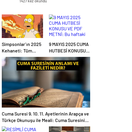
1427 kez okundu
Simpsonlar’ın 2025
9 MAYIS 2025 CUMA
Kehaneti: Tüm
HUTBESİ KONUSU
dünya karanlığa mı
VE PDF METNİ: Bu
gömülecek?
haftaki Cuma
hutbesi konusu ne?
Cuma Suresi 9. 10. 11. Ayetlerinin Arapça ve
Türkçe Okunuşu ile Meali: Cuma Suresinin
Anlamı ve Fazileti Nedir?