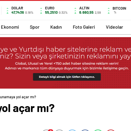
DOLAR
EURO
ALTIN
BITCOIN
47,7436
55,2510
6.660,55
%
0.18%
0.32%
2,59
Ekonomi
Spor
Kadın
Foto Galeri
Videolar
bunamaya yol açar mı?
ol açar mı?