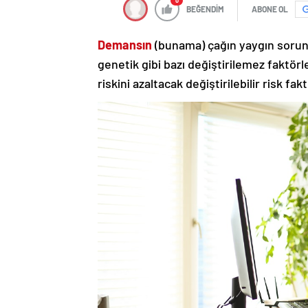
0
BEĞENDİM
ABONE OL
Demansın
(bunama) çağın yaygın sorun
genetik gibi bazı değiştirilemez faktör
riskini azaltacak değiştirilebilir risk f