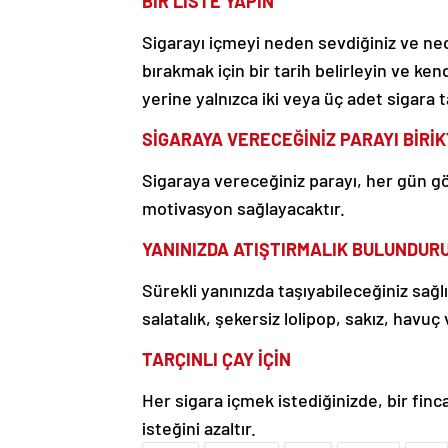
BİR LİSTE YAPIN
Sigarayı içmeyi neden sevdiğiniz ve nede
bırakmak için bir tarih belirleyin ve ken
yerine yalnızca iki veya üç adet sigara t
SİGARAYA VERECEĞİNİZ PARAYI BİRİK
Sigaraya vereceğiniz parayı, her gün g
motivasyon sağlayacaktır.
YANINIZDA ATIŞTIRMALIK BULUNDUR
Sürekli yanınızda taşıyabileceğiniz sağl
salatalık, şekersiz lolipop, sakız, havuç 
TARÇINLI ÇAY İÇİN
Her sigara içmek istediğinizde, bir fincan 
isteğini azaltır.