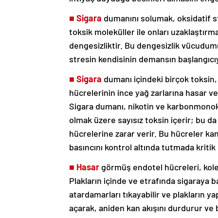
■
Sigara
dumanını solumak, oksidatif st
toksik moleküller ile onları uzaklaştır
dengesizliktir. Bu dengesizlik vücudumu
stresin kendisinin demansın başlangıcı
■
Sigara
dumanı içindeki birçok toksin
hücrelerinin ince yağ zarlarına hasar ve
Sigara dumanı, nikotin ve karbonmonoks
olmak üzere sayısız toksin içerir; bu d
hücrelerine zarar verir. Bu hücreler kan
basıncını kontrol altında tutmada kritik
■
Hasar
görmüş endotel hücreleri, koles
Plakların içinde ve etrafında sigaraya b
atardamarları tıkayabilir ve plakların yap
açarak, aniden kan akışını durdurur ve