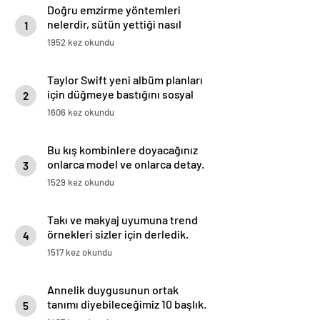
Doğru emzirme yöntemleri
nelerdir, sütün yettiği nasıl
1
anlaşılır?
1952 kez okundu
Taylor Swift yeni albüm planları
için düğmeye bastığını sosyal
2
medyadan duyurdu!
1606 kez okundu
Bu kış kombinlere doyacağınız
onlarca model ve onlarca detay.
3
1529 kez okundu
Takı ve makyaj uyumuna trend
örnekleri sizler için derledik.
4
1517 kez okundu
Annelik duygusunun ortak
tanımı diyebileceğimiz 10 başlık.
5