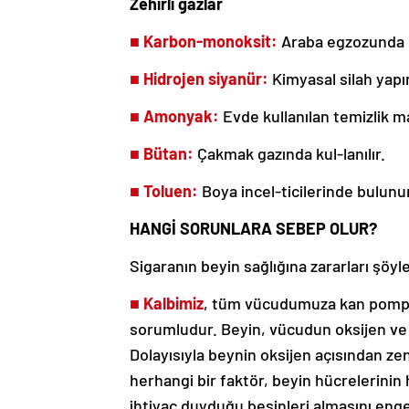
Zehirli gazlar
■
Karbon-monoksit:
Araba egzozunda 
■
Hidrojen siyanür:
Kimyasal silah yapım
■
Amonyak:
Evde kullanılan temizlik m
■
Bütan:
Çakmak gazında kul-lanılır.
■
Toluen:
Boya incel-ticilerinde bulunu
HANGİ SORUNLARA SEBEP OLUR?
Sigaranın beyin sağlığına zararları şöyle 
■
Kalbimiz
, tüm vücudumuza kan pompa
sorumludur. Beyin, vücudun oksijen ve b
Dolayısıyla beynin oksijen açısından ze
herhangi bir faktör, beyin hücrelerini
ihtiyaç duyduğu besinleri almasını enge