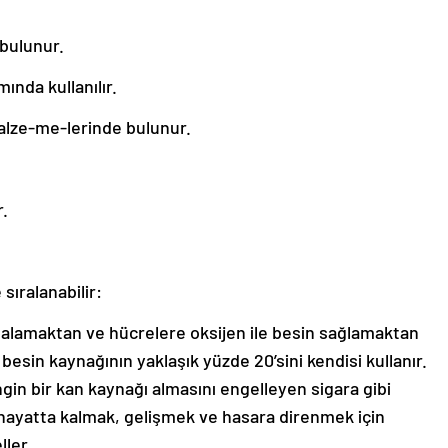
bulunur.
ında kullanılır.
alze-me-lerinde bulunur.
r.
sıralanabilir:
lamaktan ve hücrelere oksijen ile besin sağlamaktan
esin kaynağının yaklaşık yüzde 20’sini kendisi kullanır.
ngin bir kan kaynağı almasını engelleyen sigara gibi
n hayatta kalmak, gelişmek ve hasara direnmek için
ller.