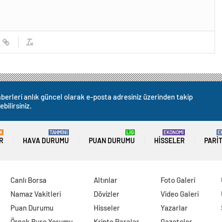
berleri anlık güncel olarak e-posta adresiniz üzerinden takip
ebilirsiniz.
K
TAHMİNİ
LİG
EKONOMİ
E
R
HAVA DURUMU
PUAN DURUMU
HISSELER
PARI
Canlı Borsa
Altınlar
Foto Galeri
Namaz Vakitleri
Dövizler
Video Galeri
Puan Durumu
Hisseler
Yazarlar
Örnek Burç Yorumu
Kripto Paralar
Gazeteler