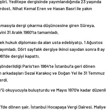
 şiiri, Yeditepe dergisinde yayımlandığında 23 yaşında
rdost, Nihat Kemal Eren ve Hasan Basri ile yakın
anmasıyla dergi çıkarma düşüncesine giren Süreya,
ini 31 Aralık 1960’ta tamamladı.
rek hukuk diploması da alan usta edebiyatçı, 1 Ağustos
 yayımladı. Dört sayfalık dergiye ikinci sayıdan sonra 8 ay
61’de dergiyi kapattı.
 gönderildiği Paris’ten 1964’te İstanbul’a geri dönen
 arkadaşları Sezai Karakoç ve Doğan Yel ile 31 Temmuz
erdi.
üs”ü okuyucuyla buluşturdu ve Mayıs 1970’e kadar düzenli
’de dönen şair, İstanbul Hocapaşa Vergi Dairesi, Maliye