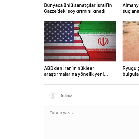
Dünyaca ünlü sanatçılar İsrail’in
Almany
Gazze’deki soykırımını kınadı
suçlana
yasakla
ABD’den İran’ın nükleer
Ryugu g
araştırmalarına yönelik yeni
bulgul
yaptırımlar
asteroi
olabile