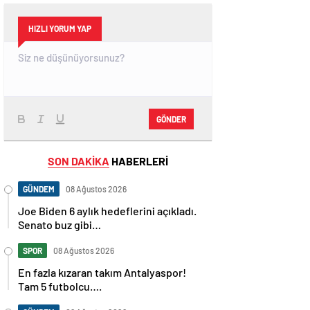
HIZLI YORUM YAP
GÖNDER
SON DAKİKA
HABERLERİ
GÜNDEM
08 Ağustos 2026
Joe Biden 6 aylık hedeflerini açıkladı.
Senato buz gibi…
SPOR
08 Ağustos 2026
En fazla kızaran takım Antalyaspor!
Tam 5 futbolcu….