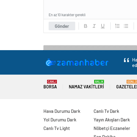
En az 10 karakter gerekli
Gönder
Ha
ed
CANLI
ANLIK
GÜNLÜ
BORSA
NAMAZ VAKITLERI
GAZETELE
Hava Durumu Dark
Canlı Tv Dark
Yol Durumu Dark
Yayın Akışları Dark
Canlı Tv Light
Nöbetçi Eczaneler
Son Dakika