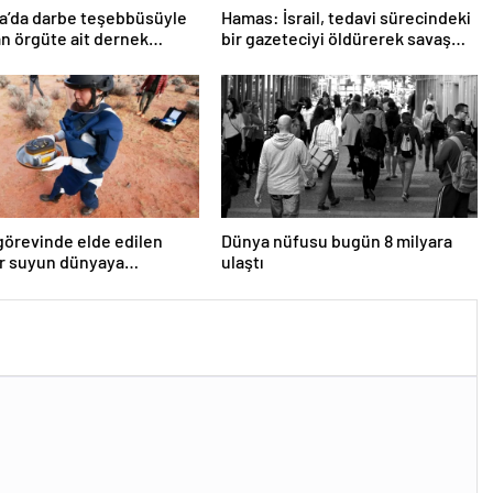
a’da darbe teşebbüsüyle
Hamas: İsrail, tedavi sürecindeki
n örgüte ait dernek
bir gazeteciyi öldürerek savaş
ndı
suçu işlemiştir
örevinde elde edilen
Dünya nüfusu bugün 8 milyara
ar suyun dünyaya
ulaştı
tlerce getirilmiş
ceğini gösteriyor