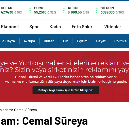
DOLAR
EURO
ALTIN
BITCOIN
47,7436
55,2510
6.660,55
3099083
0.18%
0.32%
2,59
0,30%
Ekonomi
Spor
Kadın
Foto Galeri
Videolar
3.Sayfa
Avrupa
Bülten
Din
Eğitim
Hayat
Politika
en adam: Cemal Süreya
dam: Cemal Süreya