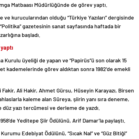
amga Matbaası Müdürlüğünde de görev yaptı.
de ve kurucularından olduğu “Türkiye Yazıları” dergisinde
“Politika” gazetesinin sanat sayfasında haftada bir
zarlığına başladı.
 yaptı
ma Kurulu üyeliği de yapan ve “Papirüs”ü son olarak 15
vlet kademelerinde görev aldıktan sonra 1982’de emekli
i Fakir, Ali Hakir, Ahmet Gürsu, Hüseyin Karayazı, Birsen
ahlaslarla kaleme alan Süreya, şiirin yanı sıra deneme,
 ve düz yazı tercümesi ve derleme de yazdı.
 1958’de Yeditepe Şiir Ödülünü, Arif Damar’la paylaştı.
il Kurumu Edebiyat Ödülünü, “Sıcak Nal” ve “Güz Bitiği”