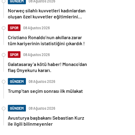
GÜNDEM
08 Ağustos 2026
Norweç silahlı kuvvetleri kadınlardan
oluşan özel kuvvetler eğitimlerini
başlattı.
SPOR
08 Ağustos 2026
Cristiano Ronaldo’nun akıllara zarar
tüm kariyerinin istatistiğini çıkardık !
SPOR
08 Ağustos 2026
Galatasaray’a kötü haber! Monaco’dan
flaş Onyekuru kararı.
GÜNDEM
08 Ağustos 2026
Trump’tan seçim sonrası ilk mülakat
GÜNDEM
08 Ağustos 2026
Avusturya başbakanı Sebastian Kurz
ile ilgili bilinmeyenler