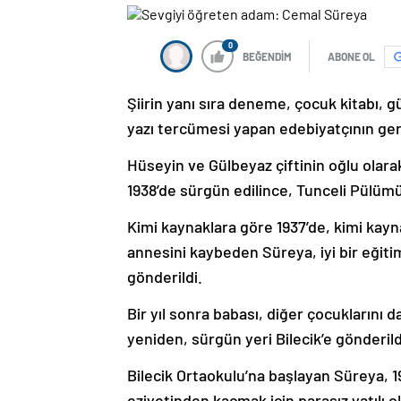
0
BEĞENDİM
ABONE OL
Şiirin yanı sıra deneme, çocuk kitabı, g
yazı tercümesi yapan edebiyatçının ger
Hüseyin ve Gülbeyaz çiftinin oğlu olara
1938’de sürgün edilince, Tunceli Pülümü
Kimi kaynaklara göre 1937’de, kimi kay
annesini kaybeden Süreya, iyi bir eğiti
gönderildi.
Bir yıl sonra babası, diğer çocuklarını d
yeniden, sürgün yeri Bilecik’e gönderild
Bilecik Ortaokulu’na başlayan Süreya, 
eziyetinden kaçmak için parasız yatılı ok