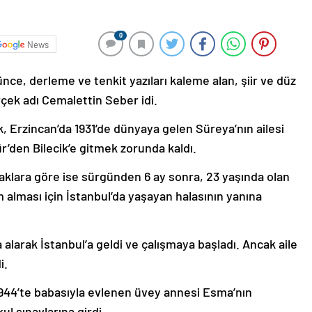
0
News
ünce, derleme ve tenkit yazıları kaleme alan, şiir ve düz
çek adı Cemalettin Seber idi.
k, Erzincan’da 1931’de dünyaya gelen Süreya’nın ailesi
r’den Bilecik’e gitmek zorunda kaldı.
naklara göre ise sürgünden 6 ay sonra, 23 yaşında olan
m alması için İstanbul’da yaşayan halasının yanına
a alarak İstanbul’a geldi ve çalışmaya başladı. Ancak aile
i.
1944’te babasıyla evlenen üvey annesi Esma’nın
ul sınavlarına girdi.