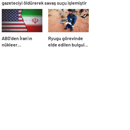
gazeteciyi öldürerek savaş suçu işlemiştir
ABD’den İran’ın
Ryugu görevinde
nükleer
elde edilen bulgular
araştırmalarına
suyun dünyaya
yönelik yeni
asteroitlerce
yaptırımlar
getirilmiş
olabileceğini
gösteriyor