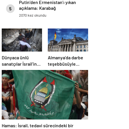
Putin’den Ermenistan’ı yıkan
açıklama: Karabağ
5
Azerbaycan’ın ayrılmaz bir
2070 kez okundu
parçasıdır!
Dünyaca ünlü
Almanya’da darbe
sanatçılar İsrail’in
teşebbüsüyle
Gazze’deki
suçlanan örgüte ait
soykırımını kınadı
dernek yasaklandı
Hamas: İsrail, tedavi sürecindeki bir