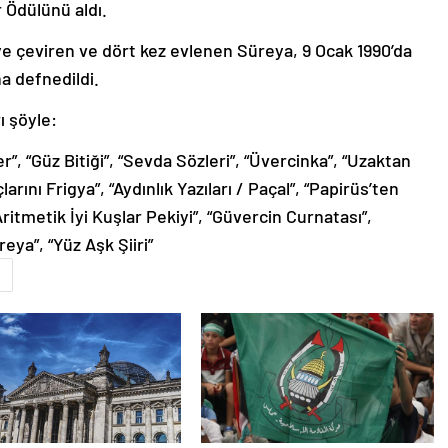
r Ödülünü aldı.
ye çeviren ve dört kez evlenen Süreya, 9 Ocak 1990’da
na defnedildi.
ı şöyle:
”, “Güz Bitiği”, “Sevda Sözleri”, “Üvercinka”, “Uzaktan
rını Frigya”, “Aydınlık Yazıları / Paçal”, “Papirüs’ten
ritmetik İyi Kuşlar Pekiyi”, “Güvercin Curnatası”,
eya”, “Yüz Aşk Şiiri”