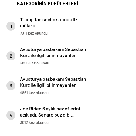
KATEGORİNİN POPÜLERLERİ
Trump’tan seçim sonrası ilk
mülakat
1
7911 kez okundu
Avusturya başbakanı Sebastian
Kurz ile ilgili bilinmeyenler
2
4896 kez okundu
Avusturya başbakanı Sebastian
Kurz ile ilgili bilinmeyenler
3
4861 kez okundu
Joe Biden 6 aylık hedeflerini
açıkladı. Senato buz gibi…
4
3012 kez okundu