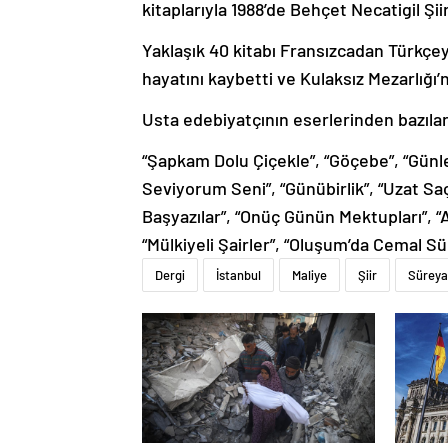
kitaplarıyla 1988’de Behçet Necatigil Şii
Yaklaşık 40 kitabı Fransızcadan Türkçe
hayatını kaybetti ve Kulaksız Mezarlığı’
Usta edebiyatçının eserlerinden bazılar
“Şapkam Dolu Çiçekle”, “Göçebe”, “Günler
Seviyorum Seni”, “Günübirlik”, “Uzat Saçla
Başyazılar”, “Onüç Günün Mektupları”, “A
“Mülkiyeli Şairler”, “Oluşum’da Cemal Sür
Dergi
İstanbul
Maliye
Şiir
Süreya