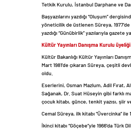
Tetkik Kurulu, İstanbul Darphane ve D
Başyazılarını yazdığı “Oluşum” dergisin
yöneticilik de üstlenen Süreya, 1977’de 
yazdığı “Günübirlik” yazılarıyla gazete ya
Kültür Yayınları Danışma Kurulu üyeliği
Kültür Bakanlığı Kültür Yayınları Danış
Mart 1981’de çıkaran Süreya, çeşitli de
oldu.
Eserlerini, Osman Mazlum, Adil Fırat, Al
Sağanak, Dr. Suat Hüseyin gibi farklı m
çocuk kitabı, günce, tenkit yazısı, şiir
Cemal Süreya, ilk kitabı “Üvercinka” ile
İkinci kitabı “Göçebe”yle 1966’da Türk D