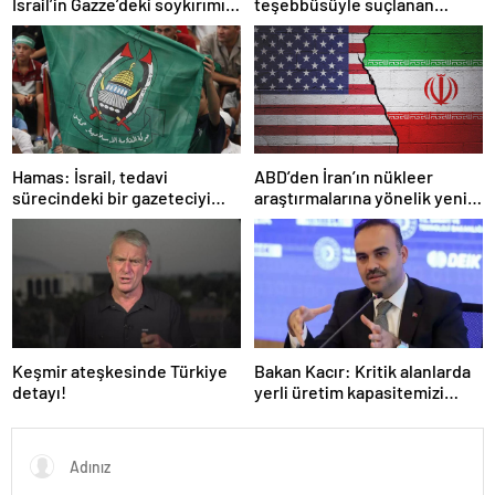
İsrail’in Gazze’deki soykırımını
teşebbüsüyle suçlanan
kınadı
örgüte ait dernek yasaklandı
Hamas: İsrail, tedavi
ABD’den İran’ın nükleer
sürecindeki bir gazeteciyi
araştırmalarına yönelik yeni
öldürerek savaş suçu
yaptırımlar
işlemiştir
Keşmir ateşkesinde Türkiye
Bakan Kacır: Kritik alanlarda
detayı!
yerli üretim kapasitemizi
artıracağız