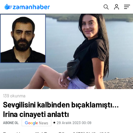
139 okunma
Sevgilisini kalbinden bıçaklamıştı…
Irina cinayeti anlattı
29 Aralık 2023 00:09
ABONE OL
News