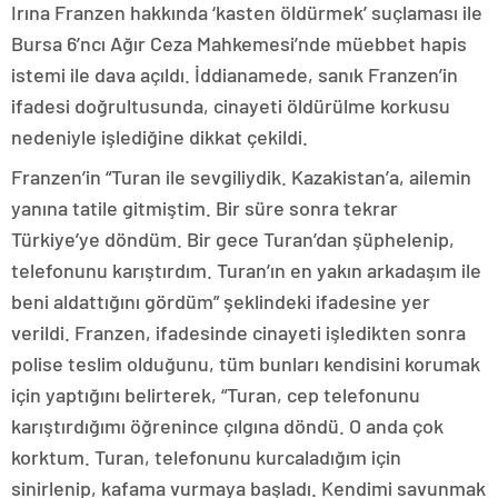
Irına Franzen hakkında ‘kasten öldürmek’ suçlaması ile
Bursa 6’ncı Ağır Ceza Mahkemesi’nde müebbet hapis
istemi ile dava açıldı. İddianamede, sanık Franzen’in
ifadesi doğrultusunda, cinayeti öldürülme korkusu
nedeniyle işlediğine dikkat çekildi.
Franzen’in “Turan ile sevgiliydik. Kazakistan’a, ailemin
yanına tatile gitmiştim. Bir süre sonra tekrar
Türkiye’ye döndüm. Bir gece Turan’dan şüphelenip,
telefonunu karıştırdım. Turan’ın en yakın arkadaşım ile
beni aldattığını gördüm” şeklindeki ifadesine yer
verildi. Franzen, ifadesinde cinayeti işledikten sonra
polise teslim olduğunu, tüm bunları kendisini korumak
için yaptığını belirterek, “Turan, cep telefonunu
karıştırdığımı öğrenince çılgına döndü. O anda çok
korktum. Turan, telefonunu kurcaladığım için
sinirlenip, kafama vurmaya başladı. Kendimi savunmak