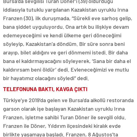
Bursa’da sevgilisi Turan Döner’i (39) öldürdüğü
iddiasıyla tutuklu yargılanan Kazakistan uyruklu Irına
Franzen (30), ilk duruşmada, “Sürekli eve sarhoş gelip,
bana şiddet uyguluyordu. Ona artık bu ilişkiye devam
edemeyeceğimi ve kendi ülkeme geri döneceğimi
söyleyip, Kazakistan’a döndüm. Bir süre sonra beni
arayıp, bilet aldığını ve geri dönmemi istedi. Bir daha
bana el kaldırmayacağını söyleyerek, ‘Sana bir daha el
kaldırırsam beni öldür’ dedi. Evleneceğimizi ve mutlu
bir hayatımız olacağını söyledi” dedi.
TELEFONUNA BAKTI, KAVGA ÇIKTI
Türkiye’ye 2019’da gelen ve Bursa’da alkollü restoranda
garson olarak işe başlayan Kazakistan uyruklu Irına
Franzen, işletme sahibi Turan Döner ile sevgili oldu.
Franzen ile Döner, Yıldırım ilçesindeki kiralık evde
birlikte yaşamaya başladı. Franzen, 8 Ağustos’ta