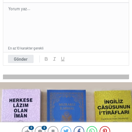
En az 10 karakter gerekli
Gönder
0
0
0
0